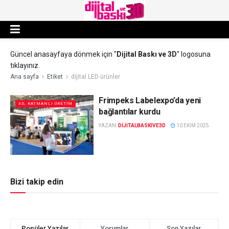
Güncel anasayfaya dönmek için "
Dijital Baskı ve 3D
" logosuna
tıklayınız.
Ana sayfa
Etiket
dijital LED ürünler
Frimpeks Labelexpo’da yeni
3D, KATMANLI ÜRETIM
bağlantılar kurdu
YAZAN:
DIJITALBASKIVE3D
10 EKIM 2025
Bizi takip edin
Popüler Yazılar
Yorumlar
Son Yazılar