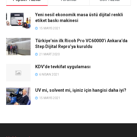
Yeni nesil ekonomik masa üstü dijital renkli
etiket baskı makinesi
15 MAYIS 2021
Türkiye’nin ilk Ricoh Pro VC60000’i Ankara’da
Step Dijital Repro’ya kuruldu
21 MART 2020
KDV’de tevkifat uygulaması
6 NISAN 2021
UV mi, solvent mi, işiniz için hangisi daha iyi?
15 MAYIS 2021