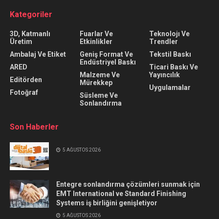
Kategoriler
3D, Katmanlı
Fuarlar Ve
Teknolojı Ve
Üretim
Etkinlikler
Trendler
Ambalaj Ve Etiket
Geniş Format Ve
Tekstil Baskı
Endüstriyel Baskı
ARED
Ticari Baskı Ve
Malzeme Ve
Yayıncılık
Editörden
Mürekkep
Uygulamalar
Fotoğraf
Süsleme Ve
Sonlandırma
Son Haberler
5 AĞUSTOS 2026
Entegre sonlandırma çözümleri sunmak için
EMT International ve Standard Finishing
Systems iş birliğini genişletiyor
5 AĞUSTOS 2026