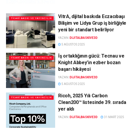
VitrA, dijital baskıda Eczacıbaşı
TICARI BASKI VE YAYINCILIK
Bilişim ve Lidya Grup iş birliğiyle
yeni bir standart belirliyor
YAZAN:
DIJITALBASKIVE3D
5 AĞUSTOS 2025
İş ortaklığının gücü: Tecnau ve
TICARI BASKI VE YAYINCILIK
Knight Abbey’in ezber bozan
başarı hikâyesi
YAZAN:
DIJITALBASKIVE3D
5 AĞUSTOS 2025
Ricoh, 2025 Yılı Carbon
TICARI BASKI VE YAYINCILIK
Clean200™ listesinde 39. sırada
yer aldı
YAZAN:
DIJITALBASKIVE3D
31 MART 2025