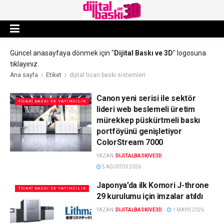
Güncel anasayfaya dönmek için "
Dijital Baskı ve 3D
" logosuna
tıklayınız.
Ana sayfa
Etiket
dijital ticari baskı sistemleri
Canon yeni serisi ile sektör
TICARI BASKI VE YAYINCILIK
lideri web beslemeli üretim
mürekkep püskürtmeli baskı
portföyünü genişletiyor
ColorStream 7000
YAZAN:
DIJITALBASKIVE3D
5 AĞUSTOS 2026
Japonya’da ilk Komori J-throne
TICARI BASKI VE YAYINCILIK
29 kurulumu için imzalar atıldı
YAZAN:
DIJITALBASKIVE3D
1 MAYIS 2026