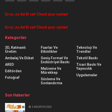
Error, no Ad ID set! Check your syntax!
Error, no Ad ID set! Check your syntax!
Kategoriler
3D, Katmanlı
Fuarlar Ve
Teknolojı Ve
Üretim
Etkinlikler
Trendler
Ambalaj Ve Etiket
Geniş Format Ve
Tekstil Baskı
Endüstriyel Baskı
ARED
Ticari Baskı Ve
Malzeme Ve
Yayıncılık
Editörden
Mürekkep
Uygulamalar
Fotoğraf
Süsleme Ve
Sonlandırma
Son Haberler
5 AĞUSTOS 2026