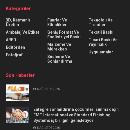
Kategoriler
3D, Katmanlı
Fuarlar Ve
Teknolojı Ve
Üretim
Etkinlikler
Trendler
Ambalaj Ve Etiket
Geniş Format Ve
Tekstil Baskı
Endüstriyel Baskı
ARED
Ticari Baskı Ve
Malzeme Ve
Yayıncılık
Editörden
Mürekkep
Uygulamalar
Fotoğraf
Süsleme Ve
Sonlandırma
Son Haberler
5 AĞUSTOS 2026
Entegre sonlandırma çözümleri sunmak için
EMT International ve Standard Finishing
Systems iş birliğini genişletiyor
5 AĞUSTOS 2026