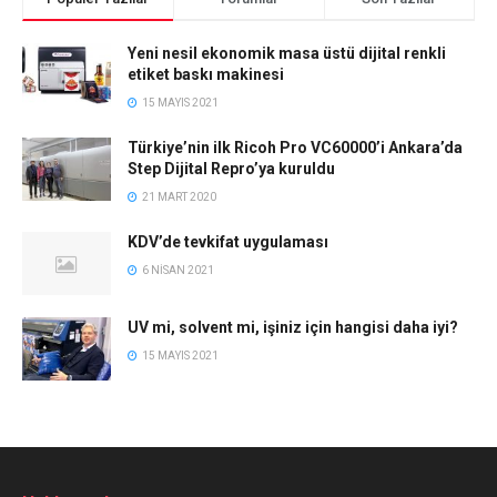
Yeni nesil ekonomik masa üstü dijital renkli
etiket baskı makinesi
15 MAYIS 2021
Türkiye’nin ilk Ricoh Pro VC60000’i Ankara’da
Step Dijital Repro’ya kuruldu
21 MART 2020
KDV’de tevkifat uygulaması
6 NISAN 2021
UV mi, solvent mi, işiniz için hangisi daha iyi?
15 MAYIS 2021