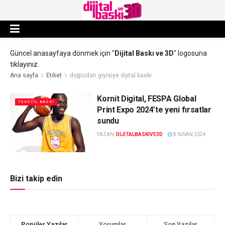
Güncel anasayfaya dönmek için "
Dijital Baskı ve 3D
" logosuna
tıklayınız.
Ana sayfa
Etiket
doğrudan giyisiye dijital baskı
Kornit Digital, FESPA Global
TEKSTIL BASKI
Print Expo 2024’te yeni fırsatlar
sundu
YAZAN:
DIJITALBASKIVE3D
8 NISAN 2024
Bizi takip edin
Popüler Yazılar
Yorumlar
Son Yazılar