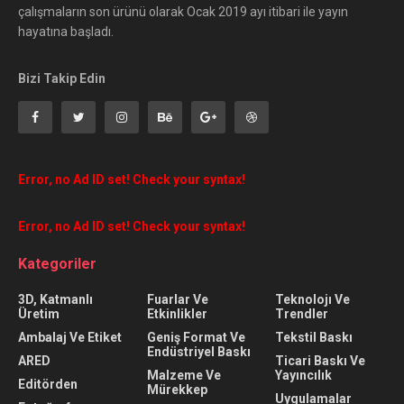
çalışmaların son ürünü olarak Ocak 2019 ayı itibari ile yayın
hayatına başladı.
Bizi Takip Edin
Error, no Ad ID set! Check your syntax!
Error, no Ad ID set! Check your syntax!
Kategoriler
3D, Katmanlı
Fuarlar Ve
Teknolojı Ve
Üretim
Etkinlikler
Trendler
Ambalaj Ve Etiket
Geniş Format Ve
Tekstil Baskı
Endüstriyel Baskı
ARED
Ticari Baskı Ve
Malzeme Ve
Yayıncılık
Editörden
Mürekkep
Uygulamalar