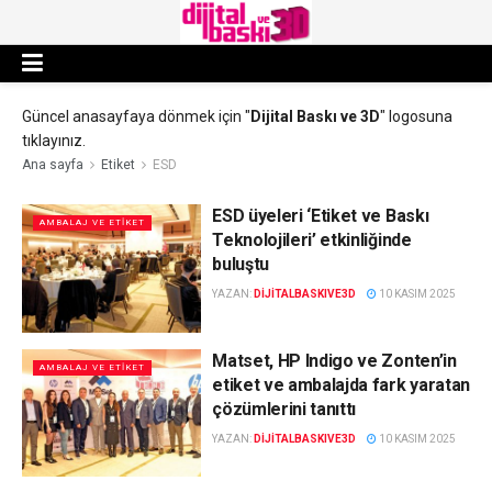
Güncel anasayfaya dönmek için "
Dijital Baskı ve 3D
" logosuna
tıklayınız.
Ana sayfa
Etiket
ESD
ESD üyeleri ‘Etiket ve Baskı
AMBALAJ VE ETIKET
Teknolojileri’ etkinliğinde
buluştu
YAZAN:
DIJITALBASKIVE3D
10 KASIM 2025
Matset, HP Indigo ve Zonten’in
AMBALAJ VE ETIKET
etiket ve ambalajda fark yaratan
çözümlerini tanıttı
YAZAN:
DIJITALBASKIVE3D
10 KASIM 2025