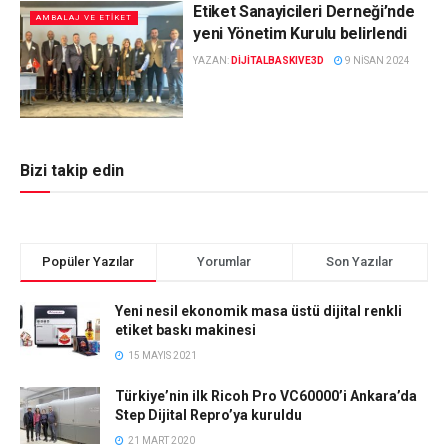
Etiket Sanayicileri Derneği’nde
AMBALAJ VE ETIKET
yeni Yönetim Kurulu belirlendi
YAZAN:
DIJITALBASKIVE3D
9 NISAN 2024
Bizi takip edin
Popüler Yazılar
Yorumlar
Son Yazılar
Yeni nesil ekonomik masa üstü dijital renkli
etiket baskı makinesi
15 MAYIS 2021
Türkiye’nin ilk Ricoh Pro VC60000’i Ankara’da
Step Dijital Repro’ya kuruldu
21 MART 2020