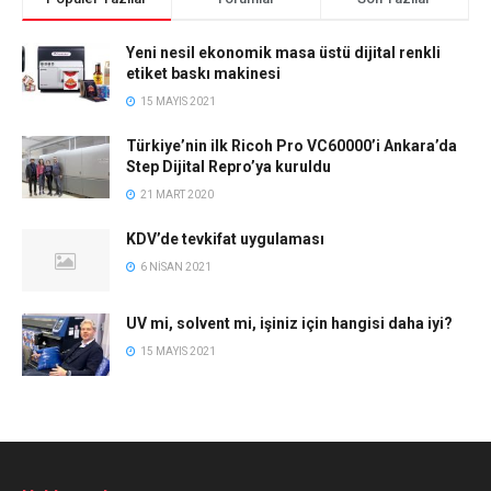
Yeni nesil ekonomik masa üstü dijital renkli
etiket baskı makinesi
15 MAYIS 2021
Türkiye’nin ilk Ricoh Pro VC60000’i Ankara’da
Step Dijital Repro’ya kuruldu
21 MART 2020
KDV’de tevkifat uygulaması
6 NISAN 2021
UV mi, solvent mi, işiniz için hangisi daha iyi?
15 MAYIS 2021