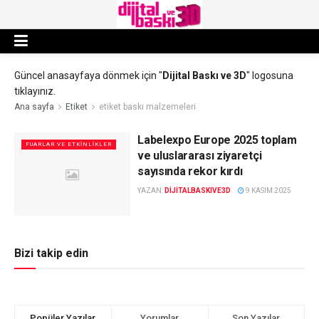
Güncel anasayfaya dönmek için "
Dijital Baskı ve 3D
" logosuna
tıklayınız.
Ana sayfa
Etiket
etiket baskı malzemeleri
Labelexpo Europe 2025 toplam
FUARLAR VE ETKINLIKLER
ve uluslararası ziyaretçi
sayısında rekor kırdı
YAZAN:
DIJITALBASKIVE3D
9 KASIM 2025
Bizi takip edin
Popüler Yazılar
Yorumlar
Son Yazılar