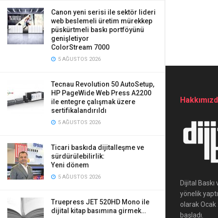
Canon yeni serisi ile sektör lideri
web beslemeli üretim mürekkep
püskürtmeli baskı portföyünü
genişletiyor
ColorStream 7000
5 AĞUSTOS 2026
Tecnau Revolution 50 AutoSetup,
HP PageWide Web Press A2200
Hakkımız
ile entegre çalışmak üzere
sertifikalandırıldı
5 AĞUSTOS 2026
Ticari baskıda dijitalleşme ve
sürdürülebilirlik:
Yeni dönem
5 AĞUSTOS 2026
Dijital Bask
yönelik yapt
Truepress JET 520HD Mono ile
olarak Ocak 2
dijital kitap basımına girmek…
başladı.