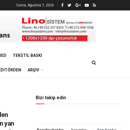
Cuma, Ağustos 7, 2026
RED
TEKSTIL BASKI
EDITÖRDEN
ARŞIV
Bizi takip edin
den
in yan
Popüler Yazılar
Yorumlar
Son Yazılar