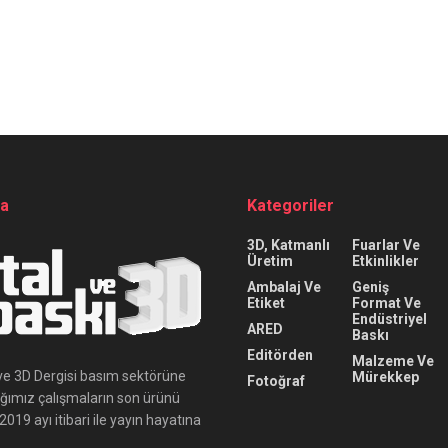
da
Kategoriler
3D, Katmanlı
Fuarlar Ve
Üretim
Etkinlikler
Ambalaj Ve
Geniş
Etiket
Format Ve
Endüstriyel
ARED
Baskı
Editörden
Malzeme Ve
ı ve 3D Dergisi basım sektörüne
Mürekkep
Fotoğraf
ığımız çalışmaların son ürünü
019 ayı itibari ile yayın hayatına