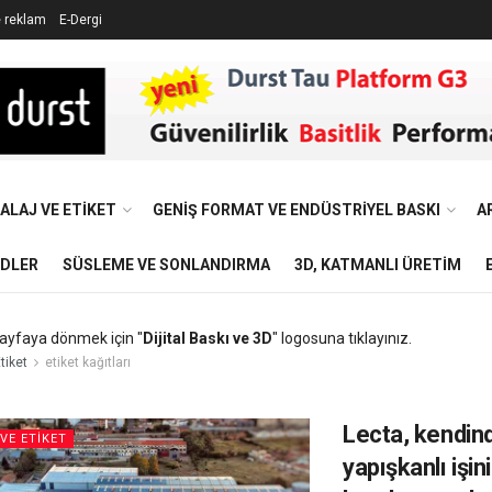
e reklam
E-Dergi
ALAJ VE ETIKET
GENIŞ FORMAT VE ENDÜSTRIYEL BASKI
A
NDLER
SÜSLEME VE SONLANDIRMA
3D, KATMANLI ÜRETIM
ayfaya dönmek için "
Dijital Baskı ve 3D
" logosuna tıklayınız.
tiket
etiket kağıtları
Lecta, kendin
VE ETIKET
yapışkanlı işin