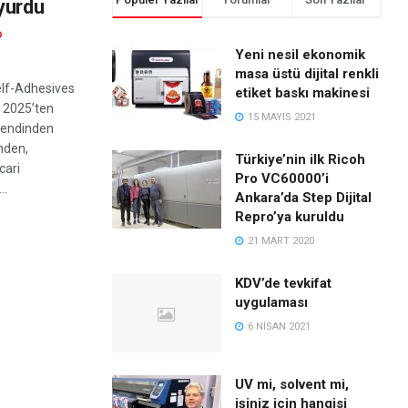
yurdu
D
Yeni nesil ekonomik
masa üstü dijital renkli
elf-Adhesives
etiket baskı makinesi
k 2025’ten
15 MAYIS 2021
kendinden
inden,
Türkiye’nin ilk Ricoh
cari
Pro VC60000’i
..
Ankara’da Step Dijital
Repro’ya kuruldu
21 MART 2020
KDV’de tevkifat
uygulaması
6 NISAN 2021
UV mi, solvent mi,
işiniz için hangisi