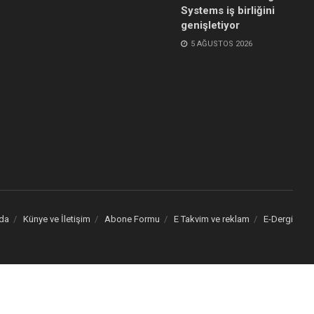
Systems iş birliğini
genişletiyor
5 AĞUSTOS 2026
da
Künye ve İletişim
Abone Formu
E Takvim ve reklam
E-Dergi