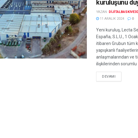
kuruluşunu du
YAZAN:
DIJITALBASKIVE3
11 ARALIK 2024
0
Yeni kuruluş, Lecta S
España, S.L.U., 1 Oca
itibaren Grubun tüm 
yapışkanlı faaliyetler
anlaşmalarından ve ti
ilişkilerinden sorumlu .
DEVAMI