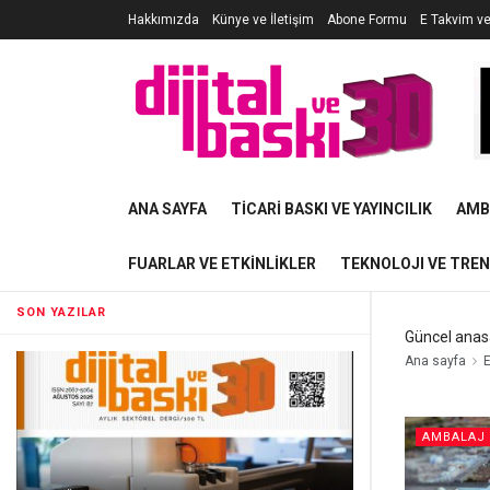
Hakkımızda
Künye ve İletişim
Abone Formu
E Takvim v
ANA SAYFA
TICARI BASKI VE YAYINCILIK
AMB
FUARLAR VE ETKINLIKLER
TEKNOLOJI VE TRE
SON YAZILAR
Güncel anas
Ana sayfa
E
AMBALAJ 