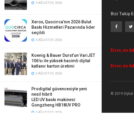
5 AĞUSTOS 2026
Bizi Takip E
Xerox, Quocirca’nın 2026 Bulut
Baskı Hizmetleri Pazarında lider
seçildi
5 AĞUSTOS 2026
Error, no Ad
Koenig & Bauer Durst’un VariJET
106’sı ile yüksek hacimli dijital
Error, no Ad
katlanır karton üretimi
5 AĞUSTOS 2026
Prodigital güvencesiyle yeni
© 2019 Dijita
nesil hibrit
LED UV baskı makinesi:
Gongzheng HB18UV PRO
5 AĞUSTOS 2026
Mauveworx, Agfa Tauro’ya yaptığı
iki yeni yatırımla üretimini