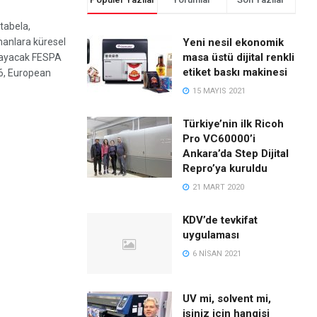
 tabela,
manlara küresel
Yeni nesil ekonomik
masa üstü dijital renkli
layacak FESPA
etiket baskı makinesi
26, European
15 MAYIS 2021
Türkiye’nin ilk Ricoh
Pro VC60000’i
Ankara’da Step Dijital
Repro’ya kuruldu
21 MART 2020
KDV’de tevkifat
uygulaması
6 NISAN 2021
UV mi, solvent mi,
işiniz için hangisi