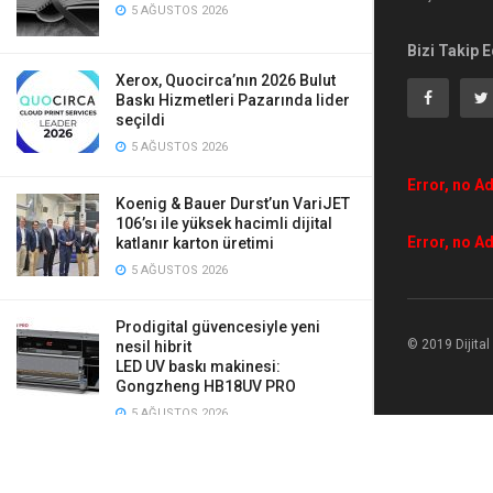
5 AĞUSTOS 2026
Bizi Takip E
Xerox, Quocirca’nın 2026 Bulut
Baskı Hizmetleri Pazarında lider
seçildi
5 AĞUSTOS 2026
Error, no Ad
Koenig & Bauer Durst’un VariJET
106’sı ile yüksek hacimli dijital
Error, no Ad
katlanır karton üretimi
5 AĞUSTOS 2026
Prodigital güvencesiyle yeni
© 2019 Dijita
nesil hibrit
LED UV baskı makinesi:
Gongzheng HB18UV PRO
5 AĞUSTOS 2026
Mauveworx, Agfa Tauro’ya yaptığı
iki yeni yatırımla üretimini