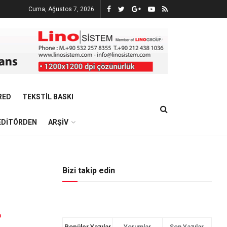
Cuma, Ağustos 7, 2026
RED
TEKSTIL BASKI
EDITÖRDEN
ARŞIV
Bizi takip edin
D
Popüler Yazılar
Yorumlar
Son Yazılar