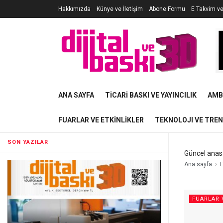
Hakkımızda
Künye ve İletişim
Abone Formu
E Takvim v
ANA SAYFA
TICARI BASKI VE YAYINCILIK
AMB
FUARLAR VE ETKINLIKLER
TEKNOLOJI VE TRE
SON YAZILAR
Güncel anas
Ana sayfa
E
FUARLAR 