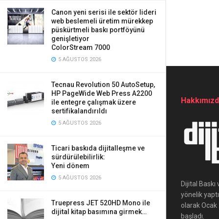
Canon yeni serisi ile sektör lideri
web beslemeli üretim mürekkep
püskürtmeli baskı portföyünü
genişletiyor
ColorStream 7000
5 AĞUSTOS 2026
Tecnau Revolution 50 AutoSetup,
HP PageWide Web Press A2200
Hakkımız
ile entegre çalışmak üzere
sertifikalandırıldı
5 AĞUSTOS 2026
Ticari baskıda dijitalleşme ve
sürdürülebilirlik:
Yeni dönem
5 AĞUSTOS 2026
Dijital Bask
yönelik yapt
Truepress JET 520HD Mono ile
olarak Ocak 2
dijital kitap basımına girmek…
başladı.