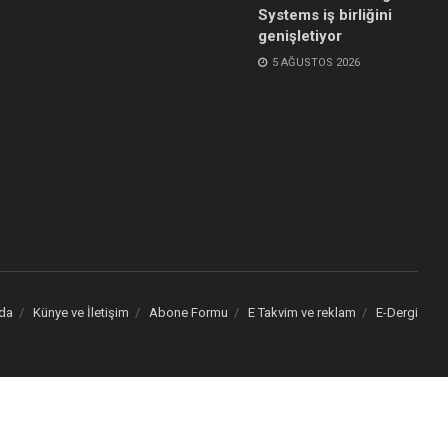
Systems iş birliğini
genişletiyor
5 AĞUSTOS 2026
da
Künye ve İletişim
Abone Formu
E Takvim ve reklam
E-Dergi