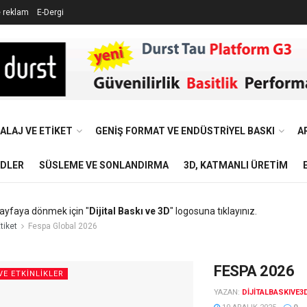
e reklam
E-Dergi
ALAJ VE ETIKET
GENIŞ FORMAT VE ENDÜSTRIYEL BASKI
A
NDLER
SÜSLEME VE SONLANDIRMA
3D, KATMANLI ÜRETIM
ayfaya dönmek için "
Dijital Baskı ve 3D
" logosuna tıklayınız.
tiket
Fespa Global 2026
FESPA 2026
VE ETKINLIKLER
YAZAN:
DIJITALBASKIVE3