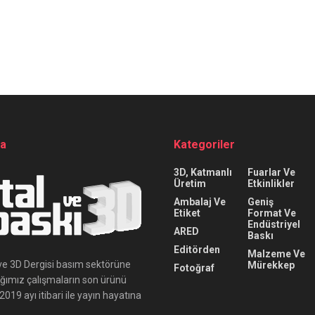
da
Kategoriler
3D, Katmanlı
Fuarlar Ve
Üretim
Etkinlikler
Ambalaj Ve
Geniş
Etiket
Format Ve
Endüstriyel
ARED
Baskı
Editörden
Malzeme Ve
ı ve 3D Dergisi basım sektörüne
Mürekkep
Fotoğraf
ığımız çalışmaların son ürünü
019 ayı itibari ile yayın hayatına