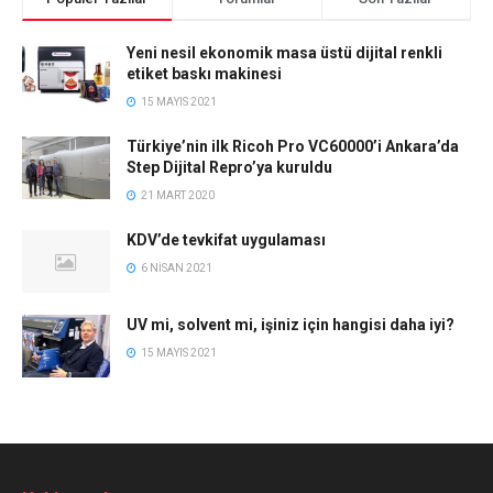
Yeni nesil ekonomik masa üstü dijital renkli
etiket baskı makinesi
15 MAYIS 2021
Türkiye’nin ilk Ricoh Pro VC60000’i Ankara’da
Step Dijital Repro’ya kuruldu
21 MART 2020
KDV’de tevkifat uygulaması
6 NISAN 2021
UV mi, solvent mi, işiniz için hangisi daha iyi?
15 MAYIS 2021