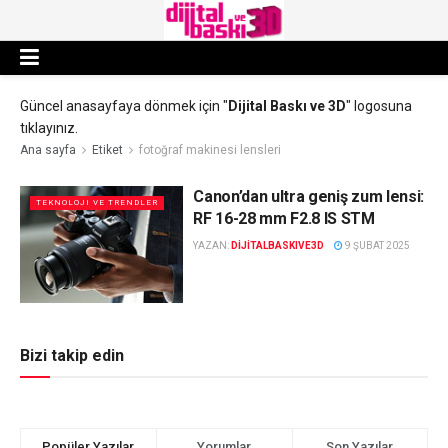
Güncel anasayfaya dönmek için "
Dijital Baskı ve 3D
" logosuna
tıklayınız.
Ana sayfa
Etiket
fotoğraf makinesi lensleri
Canon’dan ultra geniş zum lensi:
TEKNOLOJI VE TRENDLER
RF 16-28 mm F2.8 IS STM
YAZAN:
DIJITALBASKIVE3D
9 ŞUBAT 2025
Bizi takip edin
Popüler Yazılar
Yorumlar
Son Yazılar