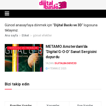
Güncel anasayfaya dönmek için "
Dijital Baskı ve 3D
" logosuna
tıklayınız.
Ana sayfa
Etiket
görsel efektler
METAMO Amsterdam’da
TEKNOLOJI VE TRENDLER
‘Digital G-O-D’ Sanat Sergisini
duyurdu
YAZAN:
DIJITALBASKIVE3D
4 TEMMUZ 2025
Bizi takip edin
Popüler Yazılar
Yorumlar
Son Yazılar