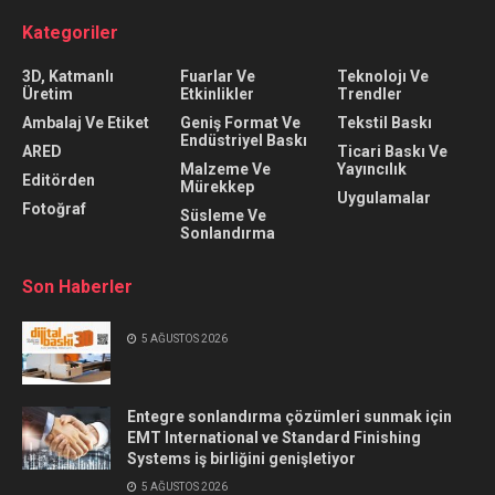
Kategoriler
3D, Katmanlı
Fuarlar Ve
Teknolojı Ve
Üretim
Etkinlikler
Trendler
Ambalaj Ve Etiket
Geniş Format Ve
Tekstil Baskı
Endüstriyel Baskı
ARED
Ticari Baskı Ve
Malzeme Ve
Yayıncılık
Editörden
Mürekkep
Uygulamalar
Fotoğraf
Süsleme Ve
Sonlandırma
Son Haberler
5 AĞUSTOS 2026
Entegre sonlandırma çözümleri sunmak için
EMT International ve Standard Finishing
Systems iş birliğini genişletiyor
5 AĞUSTOS 2026