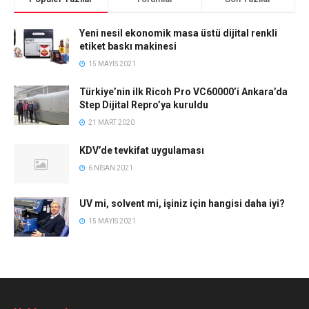
Yeni nesil ekonomik masa üstü dijital renkli
etiket baskı makinesi
15 MAYIS 2021
Türkiye’nin ilk Ricoh Pro VC60000’i Ankara’da
Step Dijital Repro’ya kuruldu
21 MART 2020
KDV’de tevkifat uygulaması
6 NISAN 2021
UV mi, solvent mi, işiniz için hangisi daha iyi?
15 MAYIS 2021