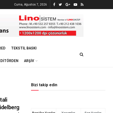
Cuma, Ağustos 7, 2026
RED
TEKSTIL BASKI
EDITÖRDEN
ARŞIV
Bizi takip edin
tali
idelberg
Popüler Yazılar
Yorumlar
Son Yazılar