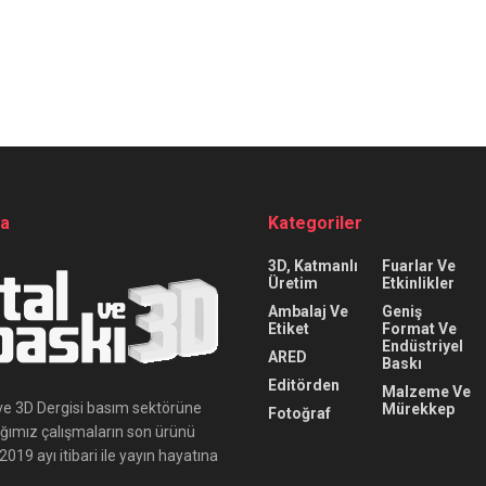
da
Kategoriler
3D, Katmanlı
Fuarlar Ve
Üretim
Etkinlikler
Ambalaj Ve
Geniş
Etiket
Format Ve
Endüstriyel
ARED
Baskı
Editörden
Malzeme Ve
ı ve 3D Dergisi basım sektörüne
Mürekkep
Fotoğraf
ığımız çalışmaların son ürünü
019 ayı itibari ile yayın hayatına