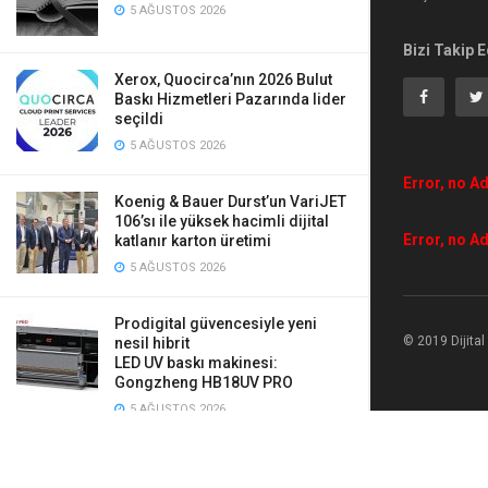
5 AĞUSTOS 2026
Bizi Takip E
Xerox, Quocirca’nın 2026 Bulut
Baskı Hizmetleri Pazarında lider
seçildi
5 AĞUSTOS 2026
Error, no Ad
Koenig & Bauer Durst’un VariJET
106’sı ile yüksek hacimli dijital
Error, no Ad
katlanır karton üretimi
5 AĞUSTOS 2026
Prodigital güvencesiyle yeni
© 2019 Dijita
nesil hibrit
LED UV baskı makinesi:
Gongzheng HB18UV PRO
5 AĞUSTOS 2026
Mauveworx, Agfa Tauro’ya yaptığı
iki yeni yatırımla üretimini