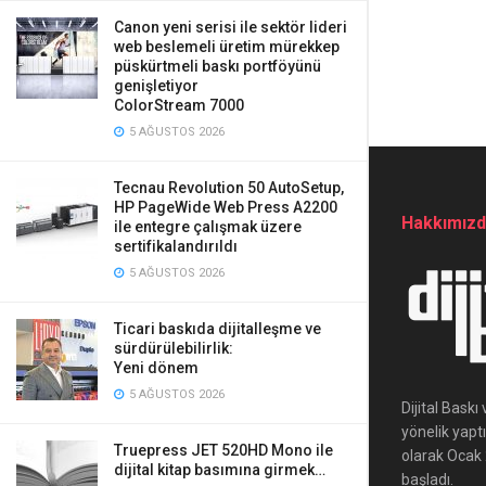
Canon yeni serisi ile sektör lideri
web beslemeli üretim mürekkep
püskürtmeli baskı portföyünü
genişletiyor
ColorStream 7000
5 AĞUSTOS 2026
Tecnau Revolution 50 AutoSetup,
HP PageWide Web Press A2200
Hakkımız
ile entegre çalışmak üzere
sertifikalandırıldı
5 AĞUSTOS 2026
Ticari baskıda dijitalleşme ve
sürdürülebilirlik:
Yeni dönem
5 AĞUSTOS 2026
Dijital Bask
yönelik yapt
Truepress JET 520HD Mono ile
olarak Ocak 2
dijital kitap basımına girmek…
başladı.