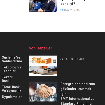
daha iyi?
15 MAYIS 2021
Son Haberler
Süsleme Ve
5 AĞUSTOS 2026
Sonlandırma
Teknolojı Ve
Trendler
Tekstil
Baskı
Entegre sonlandırma
Ticari Baskı
çözümleri sunmak
Ve Yayıncılık
için
Uygulamalar
EMT International ve
Standard Finishing