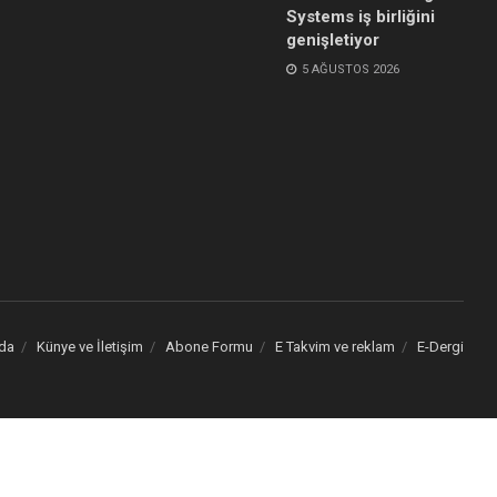
Systems iş birliğini
genişletiyor
5 AĞUSTOS 2026
da
Künye ve İletişim
Abone Formu
E Takvim ve reklam
E-Dergi