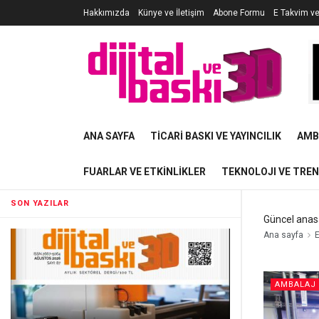
Hakkımızda
Künye ve İletişim
Abone Formu
E Takvim v
ANA SAYFA
TICARI BASKI VE YAYINCILIK
AMB
FUARLAR VE ETKINLIKLER
TEKNOLOJI VE TRE
SON YAZILAR
Güncel anas
Ana sayfa
E
AMBALAJ 