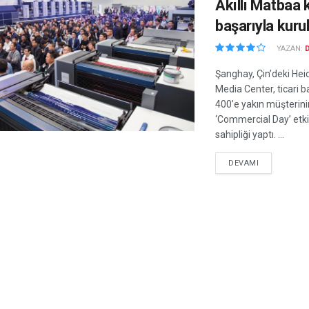
Akıllı Matbaa 
başarıyla kuru
YAZAN:
Şanghay, Çin’deki Hei
Media Center, ticari b
400’e yakın müşterinin 
‘Commercial Day’ etki
sahipliği yaptı. ...
DEVAMI