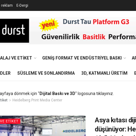
e reklam
E-Dergi
ALAJ VE ETIKET
GENIŞ FORMAT VE ENDÜSTRIYEL BASKI
A
NDLER
SÜSLEME VE SONLANDIRMA
3D, KATMANLI ÜRETIM
ayfaya dönmek için "
Dijital Baskı ve 3D
" logosuna tıklayınız.
tiket
Heidelberg Print Media Center
Asya kıtası diji
VE ETIKET
düşünüyor: He