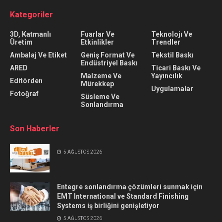
Kategoriler
3D, Katmanlı
Fuarlar Ve
Teknolojı Ve
Üretim
Etkinlikler
Trendler
Ambalaj Ve Etiket
Geniş Format Ve
Tekstil Baskı
Endüstriyel Baskı
ARED
Ticari Baskı Ve
Malzeme Ve
Yayıncılık
Editörden
Mürekkep
Uygulamalar
Fotoğraf
Süsleme Ve
Sonlandırma
Son Haberler
5 AĞUSTOS 2026
Entegre sonlandırma çözümleri sunmak için
EMT International ve Standard Finishing
Systems iş birliğini genişletiyor
5 AĞUSTOS 2026