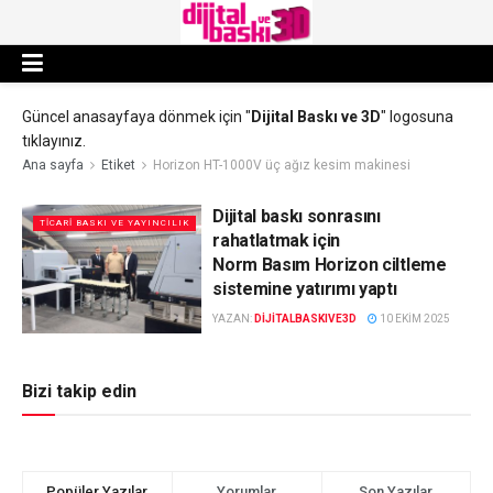
Güncel anasayfaya dönmek için "
Dijital Baskı ve 3D
" logosuna
tıklayınız.
Ana sayfa
Etiket
Horizon HT-1000V üç ağız kesim makinesi
Dijital baskı sonrasını
TICARI BASKI VE YAYINCILIK
rahatlatmak için
Norm Basım Horizon ciltleme
sistemine yatırımı yaptı
YAZAN:
DIJITALBASKIVE3D
10 EKIM 2025
Bizi takip edin
Popüler Yazılar
Yorumlar
Son Yazılar