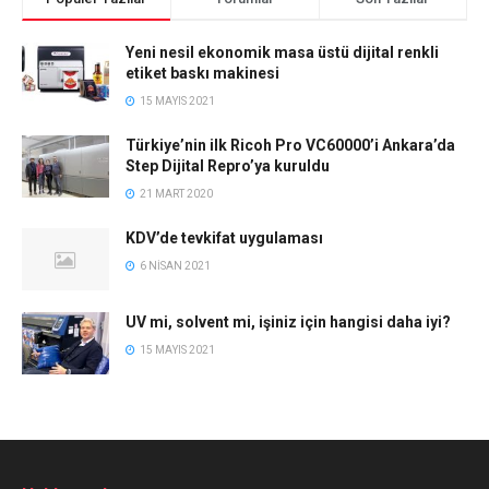
Yeni nesil ekonomik masa üstü dijital renkli
etiket baskı makinesi
15 MAYIS 2021
Türkiye’nin ilk Ricoh Pro VC60000’i Ankara’da
Step Dijital Repro’ya kuruldu
21 MART 2020
KDV’de tevkifat uygulaması
6 NISAN 2021
UV mi, solvent mi, işiniz için hangisi daha iyi?
15 MAYIS 2021