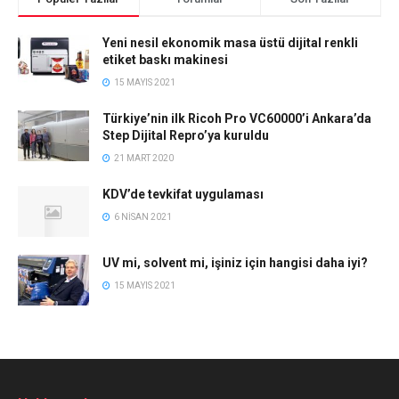
Yeni nesil ekonomik masa üstü dijital renkli
etiket baskı makinesi
15 MAYIS 2021
Türkiye’nin ilk Ricoh Pro VC60000’i Ankara’da
Step Dijital Repro’ya kuruldu
21 MART 2020
KDV’de tevkifat uygulaması
6 NISAN 2021
UV mi, solvent mi, işiniz için hangisi daha iyi?
15 MAYIS 2021