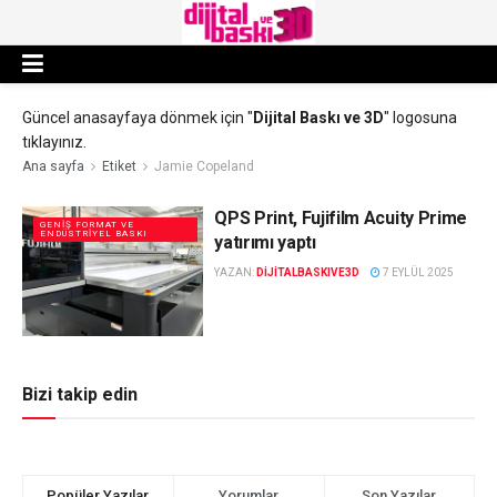
Güncel anasayfaya dönmek için "
Dijital Baskı ve 3D
" logosuna
tıklayınız.
Ana sayfa
Etiket
Jamie Copeland
QPS Print, Fujifilm Acuity Prime
GENIŞ FORMAT VE
ENDÜSTRIYEL BASKI
yatırımı yaptı
YAZAN:
DIJITALBASKIVE3D
7 EYLÜL 2025
Bizi takip edin
Popüler Yazılar
Yorumlar
Son Yazılar