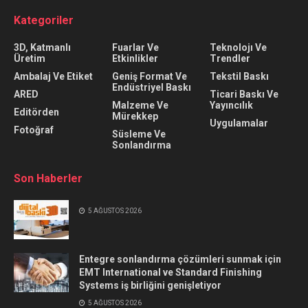
Kategoriler
3D, Katmanlı
Fuarlar Ve
Teknolojı Ve
Üretim
Etkinlikler
Trendler
Ambalaj Ve Etiket
Geniş Format Ve
Tekstil Baskı
Endüstriyel Baskı
ARED
Ticari Baskı Ve
Malzeme Ve
Yayıncılık
Editörden
Mürekkep
Uygulamalar
Fotoğraf
Süsleme Ve
Sonlandırma
Son Haberler
5 AĞUSTOS 2026
Entegre sonlandırma çözümleri sunmak için
EMT International ve Standard Finishing
Systems iş birliğini genişletiyor
5 AĞUSTOS 2026