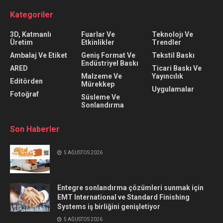
Kategoriler
3D, Katmanlı
Fuarlar Ve
Teknolojı Ve
Üretim
Etkinlikler
Trendler
Ambalaj Ve Etiket
Geniş Format Ve
Tekstil Baskı
Endüstriyel Baskı
ARED
Ticari Baskı Ve
Malzeme Ve
Yayıncılık
Editörden
Mürekkep
Uygulamalar
Fotoğraf
Süsleme Ve
Sonlandırma
Son Haberler
5 AĞUSTOS 2026
Entegre sonlandırma çözümleri sunmak için
EMT International ve Standard Finishing
Systems iş birliğini genişletiyor
5 AĞUSTOS 2026