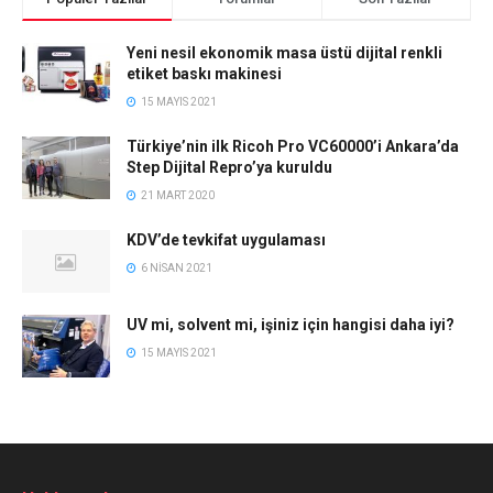
Yeni nesil ekonomik masa üstü dijital renkli
etiket baskı makinesi
15 MAYIS 2021
Türkiye’nin ilk Ricoh Pro VC60000’i Ankara’da
Step Dijital Repro’ya kuruldu
21 MART 2020
KDV’de tevkifat uygulaması
6 NISAN 2021
UV mi, solvent mi, işiniz için hangisi daha iyi?
15 MAYIS 2021