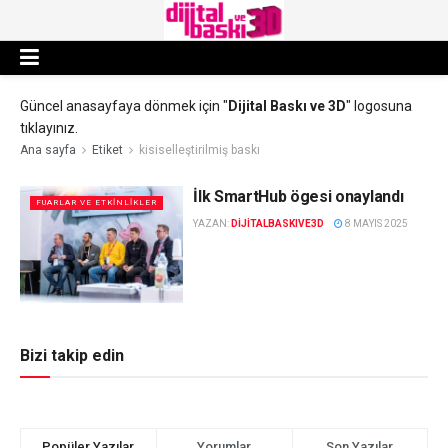
Güncel anasayfaya dönmek için "
Dijital Baskı ve 3D
" logosuna
tıklayınız.
Ana sayfa
Etiket
kisiselleştirilmiş baskı
İlk SmartHub ögesi onaylandı
FUARLAR VE ETKINLIKLER
YAZAN:
DIJITALBASKIVE3D
8 MAYIS 2025
Bizi takip edin
Popüler Yazılar
Yorumlar
Son Yazılar