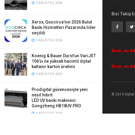
5 AĞUSTOS 2026
Bizi Takip E
Xerox, Quocirca’nın 2026 Bulut
Baskı Hizmetleri Pazarında lider
seçildi
5 AĞUSTOS 2026
Error, no Ad
Koenig & Bauer Durst’un VariJET
106’sı ile yüksek hacimli dijital
Error, no Ad
katlanır karton üretimi
5 AĞUSTOS 2026
Prodigital güvencesiyle yeni
© 2019 Dijita
nesil hibrit
LED UV baskı makinesi:
Gongzheng HB18UV PRO
5 AĞUSTOS 2026
Mauveworx, Agfa Tauro’ya yaptığı
iki yeni yatırımla üretimini