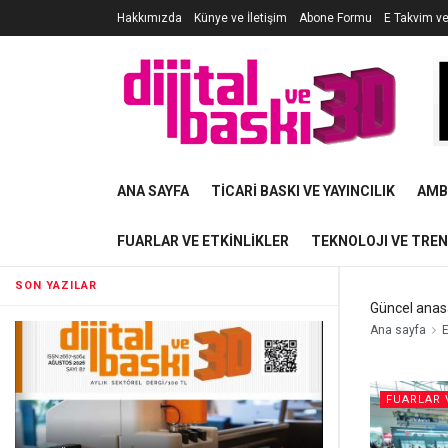
Hakkımızda
Künye ve İletişim
Abone Formu
E Takvim v
ANA SAYFA
TICARI BASKI VE YAYINCILIK
AMB
FUARLAR VE ETKINLIKLER
TEKNOLOJI VE TRE
SON YAZILAR
Güncel anas
Ana sayfa
E
FUARLAR 