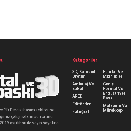
da
Kategoriler
3D, Katmanlı
Fuarlar Ve
Üretim
Etkinlikler
Ambalaj Ve
Geniş
Etiket
Format Ve
Endüstriyel
ARED
Baskı
Editörden
Malzeme Ve
ı ve 3D Dergisi basım sektörüne
Mürekkep
Fotoğraf
ığımız çalışmaların son ürünü
019 ayı itibari ile yayın hayatına