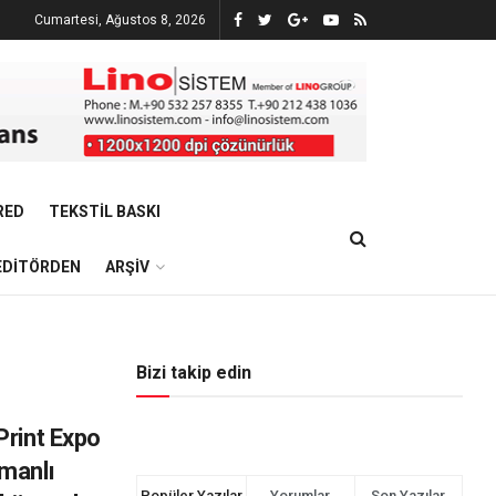
Cumartesi, Ağustos 8, 2026
RED
TEKSTIL BASKI
EDITÖRDEN
ARŞIV
Bizi takip edin
Print Expo
manlı
Popüler Yazılar
Yorumlar
Son Yazılar