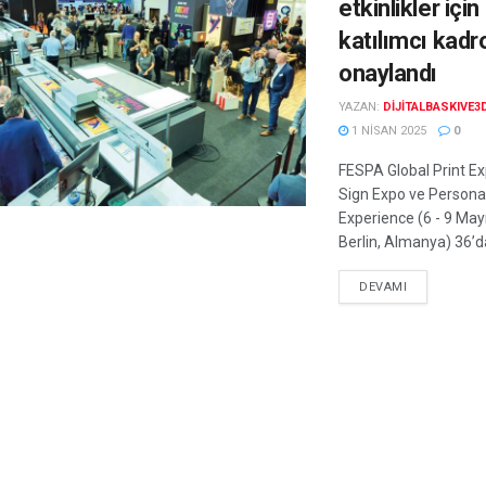
etkinlikler içi
katılımcı kadr
onaylandı
YAZAN:
DIJITALBASKIVE3
1 NISAN 2025
0
FESPA Global Print E
Sign Expo ve Personal
Experience (6 - 9 Ma
Berlin, Almanya) 36’da
DEVAMI