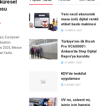
n küresel
osu
Yeni nesil ekonomik
masa üstü dijital renkli
D
etiket baskı makinesi
15 MAYIS 2021
xpo, European
Türkiye’nin ilk Ricoh
isation
Pro VC60000’i
yıs 2025, Messe
Ankara’da Step Dijital
n fazla ...
Repro’ya kuruldu
21 MART 2020
KDV’de tevkifat
uygulaması
6 NISAN 2021
UV mi, solvent mi,
işiniz için hangisi