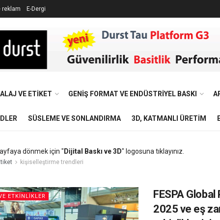
e reklam
E-Dergi
ALAJ VE ETIKET
GENIŞ FORMAT VE ENDÜSTRIYEL BASKI
A
NDLER
SÜSLEME VE SONLANDIRMA
3D, KATMANLI ÜRETIM
ayfaya dönmek için "
Dijital Baskı ve 3D
" logosuna tıklayınız.
tiket
kişiselleştirme trendleri
FESPA Global 
VE ETKINLIKLER
2025 ve eş za