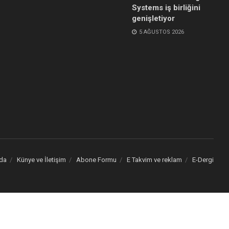
Systems iş birliğini
genişletiyor
5 AĞUSTOS 2026
da
Künye ve İletişim
Abone Formu
E Takvim ve reklam
E-Dergi