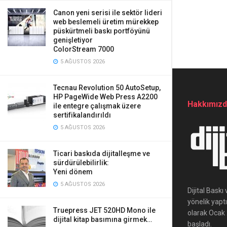
Canon yeni serisi ile sektör lideri
web beslemeli üretim mürekkep
püskürtmeli baskı portföyünü
genişletiyor
ColorStream 7000
5 AĞUSTOS 2026
Tecnau Revolution 50 AutoSetup,
HP PageWide Web Press A2200
Hakkımız
ile entegre çalışmak üzere
sertifikalandırıldı
5 AĞUSTOS 2026
Ticari baskıda dijitalleşme ve
sürdürülebilirlik:
Yeni dönem
5 AĞUSTOS 2026
Dijital Bask
yönelik yapt
Truepress JET 520HD Mono ile
olarak Ocak 2
dijital kitap basımına girmek…
başladı.