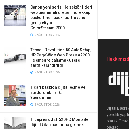
Canon yeni serisi ile sektör lideri
web beslemeli üretim mürekkep
püskürtmeli baskı portföyünü
genişletiyor
ColorStream 7000
5 AĞUSTOS 2026
Tecnau Revolution 50 AutoSetup,
HP PageWide Web Press A2200
Hakkımız
ile entegre çalışmak üzere
sertifikalandırıldı
5 AĞUSTOS 2026
Ticari baskıda dijitalleşme ve
sürdürülebilirlik:
Yeni dönem
5 AĞUSTOS 2026
Dijital Bask
yönelik yapt
Truepress JET 520HD Mono ile
olarak Ocak 2
dijital kitap basımına girmek…
başladı.