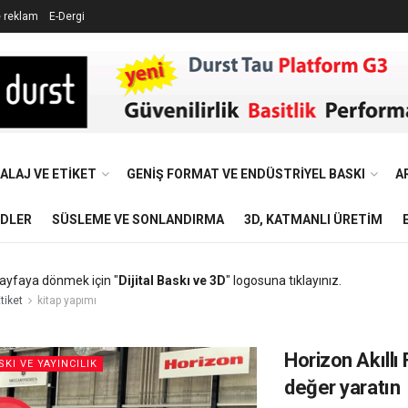
e reklam
E-Dergi
ALAJ VE ETIKET
GENIŞ FORMAT VE ENDÜSTRIYEL BASKI
A
NDLER
SÜSLEME VE SONLANDIRMA
3D, KATMANLI ÜRETIM
ayfaya dönmek için "
Dijital Baskı ve 3D
" logosuna tıklayınız.
tiket
kitap yapımı
Horizon Akıllı 
SKI VE YAYINCILIK
değer yaratın