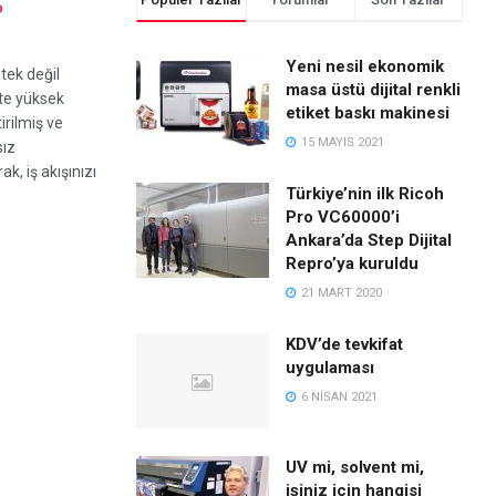
D
Yeni nesil ekonomik
tek değil
masa üstü dijital renkli
'te yüksek
etiket baskı makinesi
rilmiş ve
15 MAYIS 2021
sız
k, iş akışınızı
Türkiye’nin ilk Ricoh
Pro VC60000’i
Ankara’da Step Dijital
Repro’ya kuruldu
21 MART 2020
KDV’de tevkifat
uygulaması
6 NISAN 2021
UV mi, solvent mi,
işiniz için hangisi