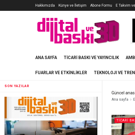
Hakkımızda
Künye ve İletişim
Abone Formu
E Takvim v
ANA SAYFA
TICARI BASKI VE YAYINCILIK
AMB
FUARLAR VE ETKINLIKLER
TEKNOLOJI VE TRE
SON YAZILAR
Güncel anas
Ana sayfa
E
TICARI BA