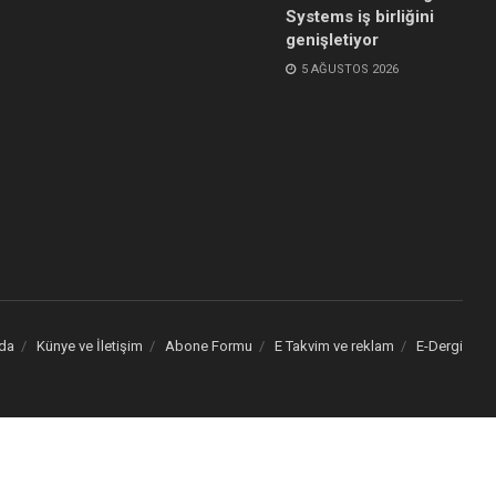
Systems iş birliğini
genişletiyor
5 AĞUSTOS 2026
da
Künye ve İletişim
Abone Formu
E Takvim ve reklam
E-Dergi