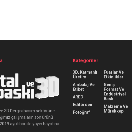
da
Kategoriler
3D, Katmanlı
Fuarlar Ve
Üretim
Etkinlikler
Ambalaj Ve
Geniş
Etiket
Format Ve
Endüstriyel
ARED
Baskı
Editörden
Malzeme Ve
ı ve 3D Dergisi basım sektörüne
Mürekkep
Fotoğraf
ığımız çalışmaların son ürünü
019 ayı itibari ile yayın hayatına