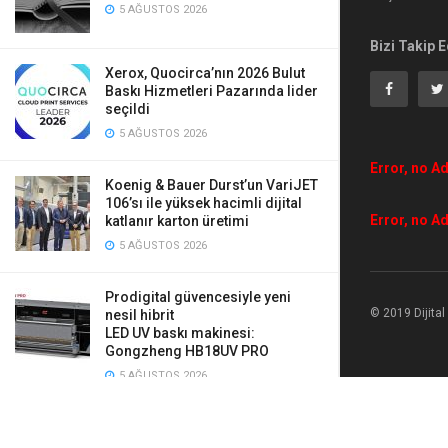
5 AĞUSTOS 2026
Bizi Takip E
Xerox, Quocirca’nın 2026 Bulut
Baskı Hizmetleri Pazarında lider
seçildi
5 AĞUSTOS 2026
Error, no Ad
Koenig & Bauer Durst’un VariJET
106’sı ile yüksek hacimli dijital
Error, no Ad
katlanır karton üretimi
5 AĞUSTOS 2026
Prodigital güvencesiyle yeni
© 2019 Dijita
nesil hibrit
LED UV baskı makinesi:
Gongzheng HB18UV PRO
5 AĞUSTOS 2026
Mauveworx, Agfa Tauro’ya yaptığı
iki yeni yatırımla üretimini