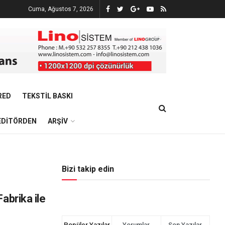
Cuma, Ağustos 7, 2026
RED
TEKSTIL BASKI
EDITÖRDEN
ARŞIV
Bizi takip edin
Fabrika ile
Popüler Yazılar
Yorumlar
Son Yazılar