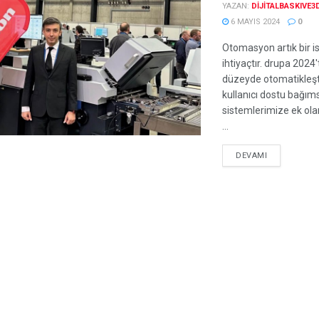
YAZAN:
DIJITALBASKIVE3
6 MAYIS 2024
0
Otomasyon artık bir is
ihtiyaçtır. drupa 2024
düzeyde otomatikleşti
kullanıcı dostu bağım
sistemlerimize ek olara
...
DEVAMI