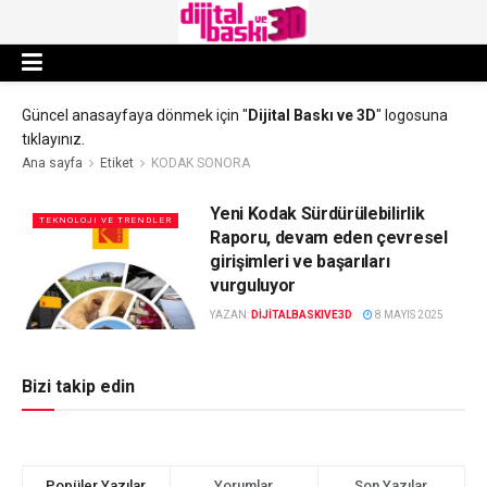
Güncel anasayfaya dönmek için "
Dijital Baskı ve 3D
" logosuna
tıklayınız.
Ana sayfa
Etiket
KODAK SONORA
Yeni Kodak Sürdürülebilirlik
TEKNOLOJI VE TRENDLER
Raporu, devam eden çevresel
girişimleri ve başarıları
vurguluyor
YAZAN:
DIJITALBASKIVE3D
8 MAYIS 2025
Bizi takip edin
Popüler Yazılar
Yorumlar
Son Yazılar