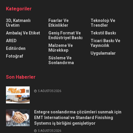
Kategoriler
3D, Katmanlı
Fuarlar Ve
Teknolojı Ve
Üretim
Etkinlikler
Trendler
Ambalaj Ve Etiket
Geniş Format Ve
Tekstil Baskı
Endüstriyel Baskı
ARED
Ticari Baskı Ve
Malzeme Ve
Yayıncılık
Editörden
Mürekkep
Uygulamalar
Fotoğraf
Süsleme Ve
Sonlandırma
Son Haberler
5 AĞUSTOS 2026
Entegre sonlandırma çözümleri sunmak için
EMT International ve Standard Finishing
Systems iş birliğini genişletiyor
5 AĞUSTOS 2026