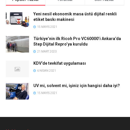
Yeni nesil ekonomik masa üstü dijital renkli
etiket baskı makinesi
15 MAYIS 2021
Türkiye’nin ilk Ricoh Pro VC60000’i Ankara’da
Step Dijital Repro’ya kuruldu
21 MART 2020
KDV’de tevkifat uygulaması
6 NISAN 2021
UV mi, solvent mi, işiniz için hangisi daha iyi?
15 MAYIS 2021