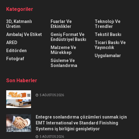
Kategoriler
3D, Katmanlı
Fuarlar Ve
Teknolojı Ve
Üretim
Etkinlikler
Trendler
Ambalaj Ve Etiket
Geniş Format Ve
Tekstil Baskı
Endüstriyel Baskı
ARED
Ticari Baskı Ve
Malzeme Ve
Yayıncılık
Editörden
Mürekkep
Uygulamalar
Fotoğraf
Süsleme Ve
Sonlandırma
Son Haberler
5 AĞUSTOS 2026
Entegre sonlandırma çözümleri sunmak için
EMT International ve Standard Finishing
Systems iş birliğini genişletiyor
5 AĞUSTOS 2026