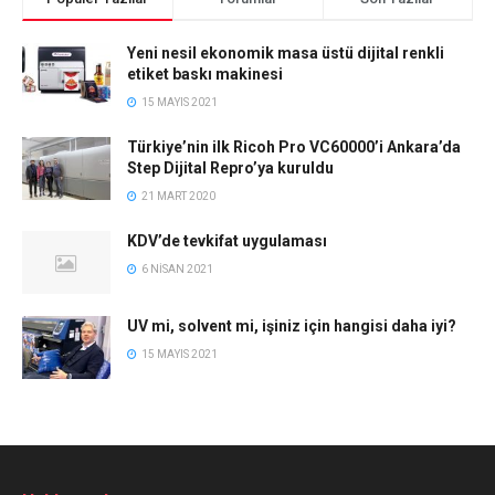
Yeni nesil ekonomik masa üstü dijital renkli
etiket baskı makinesi
15 MAYIS 2021
Türkiye’nin ilk Ricoh Pro VC60000’i Ankara’da
Step Dijital Repro’ya kuruldu
21 MART 2020
KDV’de tevkifat uygulaması
6 NISAN 2021
UV mi, solvent mi, işiniz için hangisi daha iyi?
15 MAYIS 2021