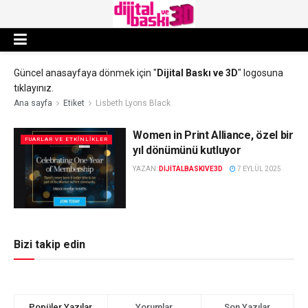
Güncel anasayfaya dönmek için "
Dijital Baskı ve 3D
" logosuna
tıklayınız.
Ana sayfa
Etiket
Lisbeth Lyons Black
Women in Print Alliance, özel bir
FUARLAR VE ETKINLIKLER
yıl dönümünü kutluyor
YAZAN:
DIJITALBASKIVE3D
7 EYLÜL 2025
Bizi takip edin
Popüler Yazılar
Yorumlar
Son Yazılar