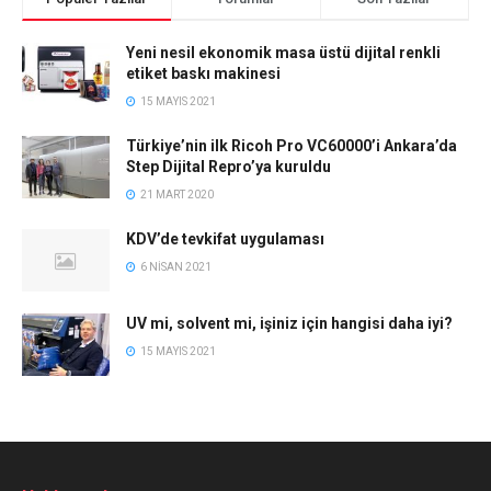
Yeni nesil ekonomik masa üstü dijital renkli
etiket baskı makinesi
15 MAYIS 2021
Türkiye’nin ilk Ricoh Pro VC60000’i Ankara’da
Step Dijital Repro’ya kuruldu
21 MART 2020
KDV’de tevkifat uygulaması
6 NISAN 2021
UV mi, solvent mi, işiniz için hangisi daha iyi?
15 MAYIS 2021