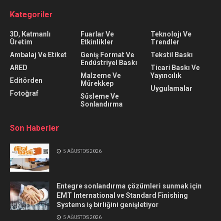
Kategoriler
3D, Katmanlı
Fuarlar Ve
Teknolojı Ve
Üretim
Etkinlikler
Trendler
Ambalaj Ve Etiket
Geniş Format Ve
Tekstil Baskı
Endüstriyel Baskı
ARED
Ticari Baskı Ve
Malzeme Ve
Yayıncılık
Editörden
Mürekkep
Uygulamalar
Fotoğraf
Süsleme Ve
Sonlandırma
Son Haberler
5 AĞUSTOS 2026
Entegre sonlandırma çözümleri sunmak için
EMT International ve Standard Finishing
Systems iş birliğini genişletiyor
5 AĞUSTOS 2026