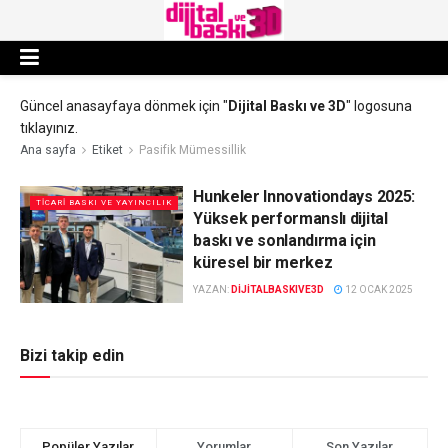
Güncel anasayfaya dönmek için "
Dijital Baskı ve 3D
" logosuna
tıklayınız.
Ana sayfa
Etiket
Pasifik Mümessillik
Hunkeler Innovationdays 2025:
TICARI BASKI VE YAYINCILIK
Yüksek performanslı dijital
baskı ve sonlandırma için
küresel bir merkez
YAZAN:
DIJITALBASKIVE3D
12 OCAK 2025
Bizi takip edin
Popüler Yazılar
Yorumlar
Son Yazılar