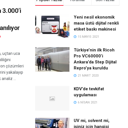
 3.000’i
Yeni nesil ekonomik
masa üstü dijital renkli
anılıyor
etiket baskı makinesi
D
15 MAYIS 2021
Türkiye’nin ilk Ricoh
m, uçtan uca
Pro VC60000’i
iliğini
Ankara’da Step Dijital
yon çözümleri
Repro’ya kuruldu
rini yakalayıp
21 MART 2020
analiz ...
KDV’de tevkifat
uygulaması
6 NISAN 2021
UV mi, solvent mi,
işiniz için hangisi