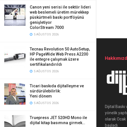
Canon yeni serisi ile sektör lideri
web beslemeli üretim mürekkep
püskürtmeli baskı portföyünü
genişletiyor
ColorStream 7000
5 AĞUSTOS 2026
Tecnau Revolution 50 AutoSetup,
HP PageWide Web Press A2200
Hakkımız
ile entegre çalışmak üzere
sertifikalandırıldı
5 AĞUSTOS 2026
Ticari baskıda dijitalleşme ve
sürdürülebilirlik:
Yeni dönem
5 AĞUSTOS 2026
Dijital Bask
yönelik yapt
Truepress JET 520HD Mono ile
olarak Ocak 2
dijital kitap basımına girmek…
başladı.