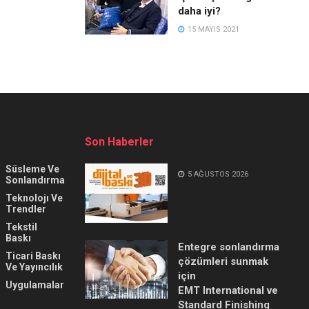
daha iyi?
15 MAYIS 2021
Son Haberler
Süsleme Ve
5 AĞUSTOS 2026
Sonlandırma
Teknolojı Ve
Trendler
Tekstil
Baskı
Entegre sonlandırma
Ticari Baskı
çözümleri sunmak
Ve Yayıncılık
için
Uygulamalar
EMT International ve
Standard Finishing