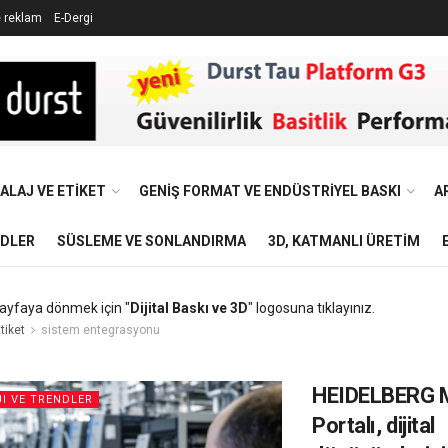
e reklam
E-Dergi
ALAJ VE ETIKET
GENIŞ FORMAT VE ENDÜSTRIYEL BASKI
A
NDLER
SÜSLEME VE SONLANDIRMA
3D, KATMANLI ÜRETIM
ayfaya dönmek için "
Dijital Baskı ve 3D
" logosuna tıklayınız.
tiket
sistem entegrasyonu
HEIDELBERG M
I VE TRENDLER
Portalı, dijital