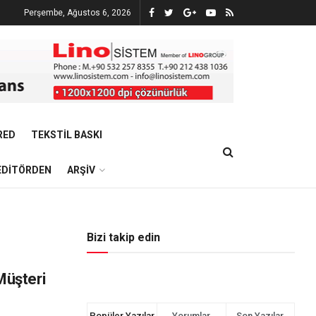
Perşembe, Ağustos 6, 2026
RED
TEKSTIL BASKI
EDITÖRDEN
ARŞIV
Bizi takip edin
üşteri
Popüler Yazılar
Yorumlar
Son Yazılar