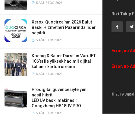
5 AĞUSTOS 2026
Bizi Takip E
Xerox, Quocirca’nın 2026 Bulut
Baskı Hizmetleri Pazarında lider
seçildi
5 AĞUSTOS 2026
Error, no Ad
Koenig & Bauer Durst’un VariJET
106’sı ile yüksek hacimli dijital
Error, no Ad
katlanır karton üretimi
5 AĞUSTOS 2026
Prodigital güvencesiyle yeni
© 2019 Dijita
nesil hibrit
LED UV baskı makinesi:
Gongzheng HB18UV PRO
5 AĞUSTOS 2026
Mauveworx, Agfa Tauro’ya yaptığı
iki yeni yatırımla üretimini