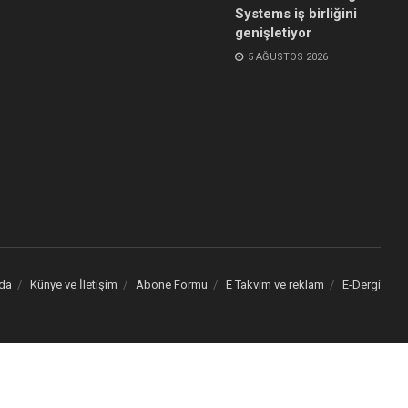
Systems iş birliğini
genişletiyor
5 AĞUSTOS 2026
da
Künye ve İletişim
Abone Formu
E Takvim ve reklam
E-Dergi