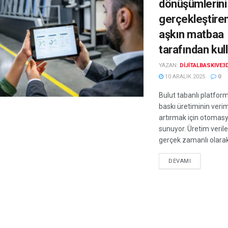
dönüşümlerini
gerçekleştiren
aşkın matbaa
tarafından kull
YAZAN:
DIJITALBASKIVE3
10 ARALIK 2025
0
Bulut tabanlı platfor
baskı üretiminin veriml
artırmak için otomas
sunuyor. Üretim verile
gerçek zamanlı olarak 
DEVAMI