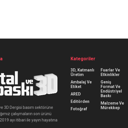
da
Kategoriler
3D, Katmanlı
Fuarlar Ve
Üretim
Etkinlikler
Ambalaj Ve
Geniş
Etiket
Format Ve
Endüstriyel
ARED
Baskı
Editörden
Malzeme Ve
ı ve 3D Dergisi basım sektörüne
Mürekkep
Fotoğraf
ığımız çalışmaların son ürünü
019 ayı itibari ile yayın hayatına