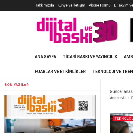
Hakkımızda
Künye ve İletişim
Abone Formu
E Takvim v
ANA SAYFA
TICARI BASKI VE YAYINCILIK
AMB
FUARLAR VE ETKINLIKLER
TEKNOLOJI VE TRE
SON YAZILAR
Güncel anas
Ana sayfa
E
TEKNOLOJ