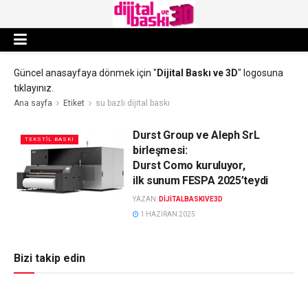
Güncel anasayfaya dönmek için "
Dijital Baskı ve 3D
" logosuna
tıklayınız.
Ana sayfa
Etiket
su bazlı dijital baskı
Durst Group ve Aleph SrL
TEKSTIL BASKI
birleşmesi:
Durst Como kuruluyor,
ilk sunum FESPA 2025’teydi
YAZAN:
DIJITALBASKIVE3D
1 HAZIRAN 2025
Bizi takip edin