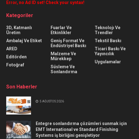
Error, no Ad ID set! Check your syntax!
Kategoriler
3D, Katmanlı
Fuarlar Ve
Teknolojı Ve
Üretim
Etkinlikler
Trendler
Ambalaj Ve Etiket
Geniş Format Ve
Tekstil Baskı
Endüstriyel Baskı
ARED
Ticari Baskı Ve
Malzeme Ve
Yayıncılık
Editörden
Mürekkep
Uygulamalar
Fotoğraf
Süsleme Ve
Sonlandırma
Son Haberler
5 AĞUSTOS 2026
Entegre sonlandırma çözümleri sunmak için
EMT International ve Standard Finishing
Systems iş birliğini genişletiyor