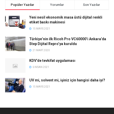
Popüler Yazılar
Yorumlar
Son Yazılar
Yeni nesil ekonomik masa üstü dijital renkli
etiket baskı makinesi
15 MAYIS 2021
Türkiye’nin ilk Ricoh Pro VC60000’i Ankara’da
Step Dijital Repro’ya kuruldu
21 MART 2020
KDV’de tevkifat uygulaması
6 NISAN 2021
UV mi, solvent mi, işiniz için hangisi daha iyi?
15 MAYIS 2021