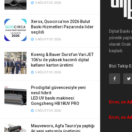
5 AĞUSTOS 2026
Xerox, Quocirca’nın 2026 Bulut
Baskı Hizmetleri Pazarında lider
Dijital Bask
seçildi
yönelik yapt
5 AĞUSTOS 2026
olarak Ocak 2
başladı.
Koenig & Bauer Durst’un VariJET
106’sı ile yüksek hacimli dijital
katlanır karton üretimi
Bizi Takip E
5 AĞUSTOS 2026
Prodigital güvencesiyle yeni
nesil hibrit
LED UV baskı makinesi:
Error, no Ad
Gongzheng HB18UV PRO
5 AĞUSTOS 2026
Error, no Ad
Mauveworx, Agfa Tauro’ya yaptığı
iki yeni yatırımla üretimini