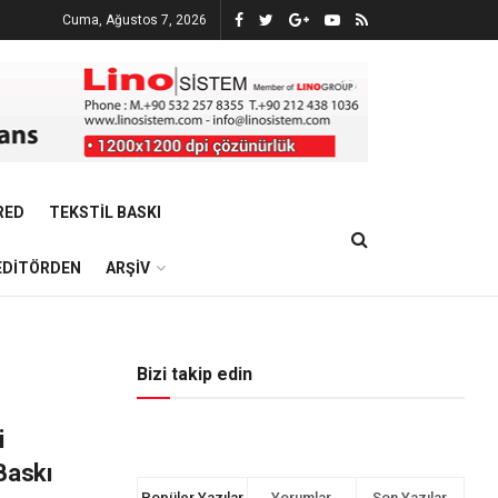
Cuma, Ağustos 7, 2026
RED
TEKSTIL BASKI
EDITÖRDEN
ARŞIV
Bizi takip edin
i
 Baskı
Popüler Yazılar
Yorumlar
Son Yazılar