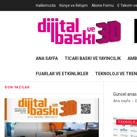
Hakkımızda
Künye ve İletişim
Abone Formu
E Takvim v
ANA SAYFA
TICARI BASKI VE YAYINCILIK
AMB
FUARLAR VE ETKINLIKLER
TEKNOLOJI VE TRE
SON YAZILAR
Güncel anas
Ana sayfa
E
TEKNOLOJ