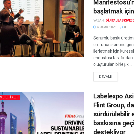
Manifestosu’
başlatmak için
YAZAN:
DIJITALBASKIVE3
4 OCAK 2026
0
Sorumlu baskı üretimi
ömrünün sonunu ger
ilerletmek için kürese
endüstrisi tarafından 
oluşturulan birleşik ...
DEVAMI
Labelexpo Asi
VE ETIKET
Flint Group, d
sürdürülebilir 
baskısına geçi
destekliyor