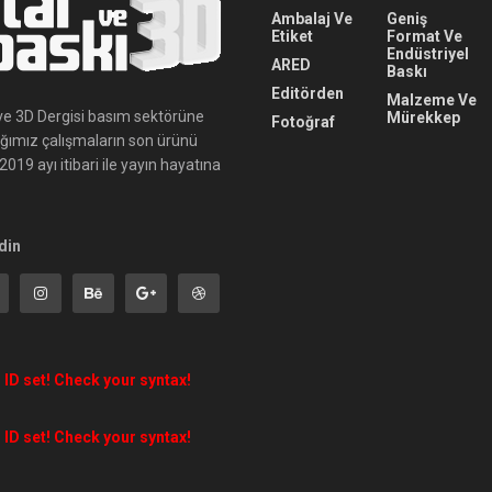
Ambalaj Ve
Geniş
Etiket
Format Ve
Endüstriyel
ARED
Baskı
Editörden
Malzeme Ve
ı ve 3D Dergisi basım sektörüne
Mürekkep
Fotoğraf
ığımız çalışmaların son ürünü
019 ayı itibari ile yayın hayatına
din
 ID set! Check your syntax!
 ID set! Check your syntax!