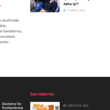
daha iyi?
D
15 MAYIS 2021
kı tarafındaki
ikte,
te kanıtlanmış
 mürekkeb,
ümler ...
Son Haberler
Süsleme Ve
5 AĞUSTOS 2026
Sonlandırma