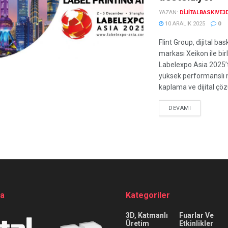
YAZAN:
DIJITALBASKIVE3
10 ARALIK 2025
0
Flint Group, dijital bas
markası Xeikon ile birl
Labelexpo Asia 2025’
yüksek performanslı
kaplama ve dijital çöz
DEVAMI
da
Kategoriler
3D, Katmanlı
Fuarlar Ve
Üretim
Etkinlikler