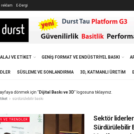
e reklam
E-Dergi
ALAJ VE ETIKET
GENIŞ FORMAT VE ENDÜSTRIYEL BASKI
A
NDLER
SÜSLEME VE SONLANDIRMA
3D, KATMANLI ÜRETIM
ayfaya dönmek için "
Dijital Baskı ve 3D
" logosuna tıklayınız.
tiket
sürdürülebilir baskı
Sektör liderler
I VE TRENDLER
Sürdürülebilir