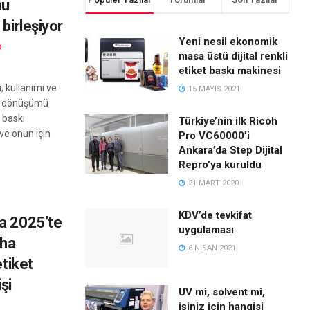
nu
 birleşiyor
Yeni nesil ekonomik
D
masa üstü dijital renkli
etiket baskı makinesi
, kullanımı ve
15 MAYIS 2021
i dönüşümü
l baskı
Türkiye’nin ilk Ricoh
ve onun için
Pro VC60000’i
Ankara’da Step Dijital
Repro’ya kuruldu
21 MART 2020
KDV’de tevkifat
a 2025’te
uygulaması
aha
6 NISAN 2021
etiket
şi
UV mi, solvent mi,
işiniz için hangisi