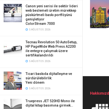
Canon yeni serisi ile sektör lideri
web beslemeli üretim mürekkep
püskürtmeli baskı portföyünü
genişletiyor
ColorStream 7000
5 AĞUSTOS 2026
Tecnau Revolution 50 AutoSetup,
HP PageWide Web Press A2200
ile entegre çalışmak üzere
sertifikalandırıldı
5 AĞUSTOS 2026
Ticari baskıda dijitalleşme ve
sürdürülebilirlik:
Yeni dönem
5 AĞUSTOS 2026
Hakkımız
Truepress JET 520HD Mono ile
dijital kitap basımına girmek…