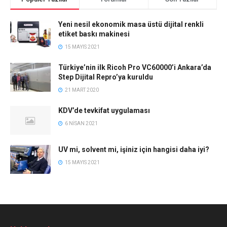
Yeni nesil ekonomik masa üstü dijital renkli
etiket baskı makinesi
15 MAYIS 2021
Türkiye’nin ilk Ricoh Pro VC60000’i Ankara’da
Step Dijital Repro’ya kuruldu
21 MART 2020
KDV’de tevkifat uygulaması
6 NISAN 2021
UV mi, solvent mi, işiniz için hangisi daha iyi?
15 MAYIS 2021