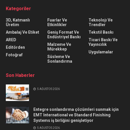
Kategoriler
3D, Katmanlı
Fuarlar Ve
Teknolojı Ve
Üretim
Etkinlikler
Trendler
Ambalaj Ve Etiket
Geniş Format Ve
Tekstil Baskı
Endüstriyel Baskı
ARED
Ticari Baskı Ve
Malzeme Ve
Yayıncılık
Editörden
Mürekkep
Uygulamalar
Fotoğraf
Süsleme Ve
Sonlandırma
Son Haberler
5 AĞUSTOS 2026
Entegre sonlandırma çözümleri sunmak için
EMT International ve Standard Finishing
Systems iş birliğini genişletiyor
5 AĞUSTOS 2026