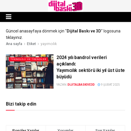
Güncel anasayfaya dönmek için "
Dijital Baskı ve 3D
" logosuna
tıklayınız.
Ana sayfa
Etiket
yayımcılık
2024 yılı bandrol verileri
TEKNOLOJI VE TRENDLER
açıklandı:
Yayımcılık sektörü iki yıl üst üste
büyüdü
YAZAN:
DIJITALBASKIVE3D
9 ŞUBAT 2025
Bizi takip edin
Popüler Yazılar
Yorumlar
Son Yazılar