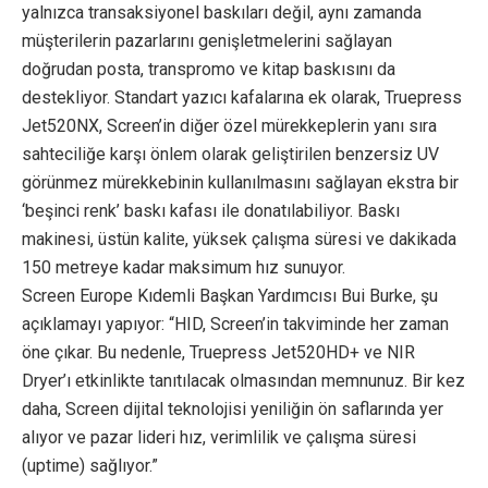
yalnızca transaksiyonel baskıları değil, aynı zamanda
müşterilerin pazarlarını genişletmelerini sağlayan
doğrudan posta, transpromo ve kitap baskısını da
destekliyor. Standart yazıcı kafalarına ek olarak, Truepress
Jet520NX, Screen’in diğer özel mürekkeplerin yanı sıra
sahteciliğe karşı önlem olarak geliştirilen benzersiz UV
görünmez mürekkebinin kullanılmasını sağlayan ekstra bir
‘beşinci renk’ baskı kafası ile donatılabiliyor. Baskı
makinesi, üstün kalite, yüksek çalışma süresi ve dakikada
150 metreye kadar maksimum hız sunuyor.
Screen Europe Kıdemli Başkan Yardımcısı Bui Burke, şu
açıklamayı yapıyor: “HID, Screen’in takviminde her zaman
öne çıkar. Bu nedenle, Truepress Jet520HD+ ve NIR
Dryer’ı etkinlikte tanıtılacak olmasından memnunuz. Bir kez
daha, Screen dijital teknolojisi yeniliğin ön saflarında yer
alıyor ve pazar lideri hız, verimlilik ve çalışma süresi
(uptime) sağlıyor.”