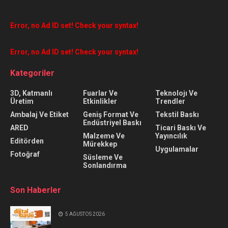
Error, no Ad ID set! Check your syntax!
Error, no Ad ID set! Check your syntax!
Kategoriler
3D, Katmanlı
Fuarlar Ve
Teknolojı Ve
Üretim
Etkinlikler
Trendler
Ambalaj Ve Etiket
Geniş Format Ve
Tekstil Baskı
Endüstriyel Baskı
ARED
Ticari Baskı Ve
Malzeme Ve
Yayıncılık
Editörden
Mürekkep
Uygulamalar
Fotoğraf
Süsleme Ve
Sonlandırma
Son Haberler
5 AĞUSTOS 2026