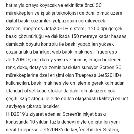
hatlarıyla ortaya koyacak ve etkinlikte öncü SC
mürekkepleri ve iş akışı teknolojisi de dahil olmak üzere
dijital baskı çözümleri yelpazesini sergileyecek.
Screen Truepress Jet520HD+ sistemi, 1.200 dpi gerçek
baskı çözünürlüğü ve dakikada 150 metreye kadar hassas
damlacık boyutu kontrolü ile baskı yapabilen yüksek
çözünürlüklü bir inkjet web baskı makinesi. Truepress
Jet520HD+, üst düzey yayın ve ticari işler için beklenen
renk, doku, detay ve zemin baskıları sunuyor. Screen SC
mürekkeplerine özel erişimi olan Truepress Jet520HD+
kullanıcıları, baskı makinesiyle ön işleme gerek kalmadan
standart ofset kuşe stoklar da dahil olmak üzere çok
çeşitli kağıt stoğu ile elde edilen olağanüstü kaliteyi en üst
seviyeye çıkarabilecekler.
HID2019’u ziyaret edenler, Screen’in inkjet baskı
konusunda 10 yıldan fazla deneyimiyle geliştirilen yeni
nesil Truepress Jet520NX’i de keşfedebilirler. Sistem,