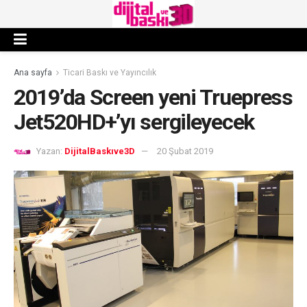
Ana sayfa
Ticari Baskı ve Yayıncılık
2019’da Screen yeni Truepress
Jet520HD+’yı sergileyecek
Yazan:
DijitalBaskıve3D
20 Şubat 2019