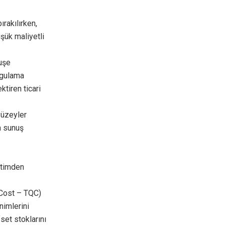
rakılırken,
üşük maliyetli
uşe
ygulama
tiren ticari
yüzeyler
a sunuş
retimden
, Cost – TQC)
nimlerini
set stoklarını