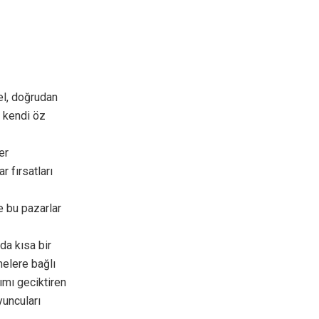
el, doğrudan
n kendi öz
er
r fırsatları
e bu pazarlar
da kısa bir
melere bağlı
ımı geciktiren
yuncuları