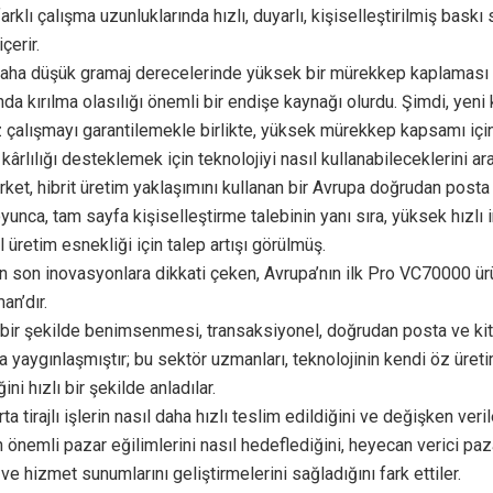
farklı çalışma uzunluklarında hızlı, duyarlı, kişiselleştirilmiş bask
çerir.
aha düşük gramaj derecelerinde yüksek bir mürekkep kaplaması
ında kırılma olasılığı önemli bir endişe kaynağı olurdu. Şimdi, yeni
çalışmayı garantilemekle birlikte, yüksek mürekkep kapsamı için
ârlılığı desteklemek için teknolojiyi nasıl kullanabileceklerini araş
irket, hibrit üretim yaklaşımını kullanan bir Avrupa doğrudan post
oyunca, tam sayfa kişiselleştirme talebinin yanı sıra, yüksek hızlı 
 üretim esnekliği için talep artışı görülmüş.
en son inovasyonlara dikkati çeken, Avrupa’nın ilk Pro VC70000 ür
an’dır.
ı bir şekilde benimsenmesi, transaksiyonel, doğrudan posta ve ki
a yaygınlaşmıştır; bu sektör uzmanları, teknolojinin kendi öz üreti
ni hızlı bir şekilde anladılar.
a tirajlı işlerin nasıl daha hızlı teslim edildiğini ve değişken veril
 önemli pazar eğilimlerini nasıl hedeflediğini, heyecan verici paza
e hizmet sunumlarını geliştirmelerini sağladığını fark ettiler.