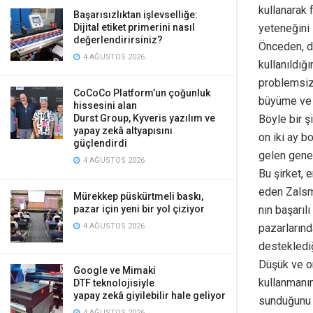
kullanarak 
Başarısızlıktan işlevselliğe:
yeteneğini i
Dijital etiket primerini nasıl
değerlendirirsiniz?
Önceden, d
4 AĞUSTOS 2026
kullanıldığ
problemsiz 
CoCoCo Platform’un çoğunluk
büyüme ve k
hissesini alan
Böyle bir ş
Durst Group, Kyveris yazılım ve
yapay zekâ altyapısını
on iki ay b
güçlendirdi
gelen genel
4 AĞUSTOS 2026
Bu şirket, 
eden Zalsm
Mürekkep püskürtmeli baskı,
nın başarıl
pazar için yeni bir yol çiziyor
pazarlarınd
4 AĞUSTOS 2026
desteklediği
Düşük ve ort
Google ve Mimaki
kullanmanın
DTF teknolojisiyle
yapay zekâ giyilebilir hale geliyor
sunduğunu v
4 AĞUSTOS 2026