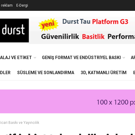
e reklam
E-Dergi
ALAJ VE ETIKET
GENIŞ FORMAT VE ENDÜSTRIYEL BASKI
A
NDLER
SÜSLEME VE SONLANDIRMA
3D, KATMANLI ÜRETIM
icari Baskı ve Yayıncılık