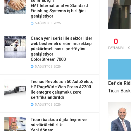
sunmak için
EMT International ve Standard
Finishing Systems iş birliğini
genişletiyor
5 AĞUSTOS 2026
Canon yeni serisi ile sektör lideri
0
web beslemeli üretim mürekkep
PAYLAŞIM
G
püskürtmeli baskı portföyünü
genişletiyor
ColorStream 7000
5 AĞUSTOS 2026
Tecnau Revolution 50 AutoSetup,
Eef de Ri
HP PageWide Web Press A2200
Ticari Bask
ile entegre çalışmak üzere
sertifikalandırıldı
5 AĞUSTOS 2026
Ticari baskıda dijitalleşme ve
sürdürülebilirlik:
Yeni dönem