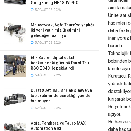
tarafından 
Gongzheng HB18UV PRO
sınırlamala
5 AĞUSTOS 2026
Ünite satış
hacimleri d
Mauveworx, Agfa Tauro’ya yaptığı
daha fazla 
iki yeni yatırımla üretimini
geleceğe hazırlıyor
İnanıyoruz 
5 AĞUSTOS 2026
burada.
Teknolojik 
Etik Basım, dijital etiket
bobinden b
baskısındaki gücünü Durst Tau
kurutucuyu 
RSC E 340 ile pekiştirdi
Kurutucu, R
5 AĞUSTOS 2026
yüksek kali
Durst XJet: IML, shrink sleeve ve
destekliyo
tüp üretiminde esnekliği yeniden
kırışarak b
tanımlıyor
Bu yetenek 
5 AĞUSTOS 2026
açıyor.
Bu benzersi
Agfa, Panthera ve Tauro MAX
Automation’a iki
daha hassas