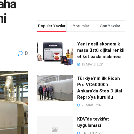
daha
ni
Popüler Yazılar
Yorumlar
Son Yazılar
Yeni nesil ekonomik
masa üstü dijital renkli
0
etiket baskı makinesi
15 MAYIS 2021
Türkiye’nin ilk Ricoh
Pro VC60000’i
Ankara’da Step Dijital
Repro’ya kuruldu
21 MART 2020
KDV’de tevkifat
uygulaması
6 NISAN 2021