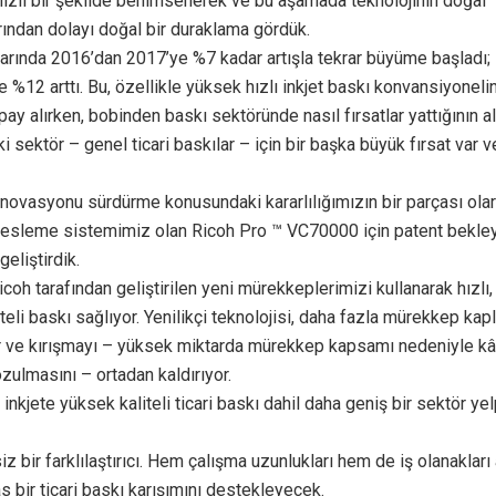
hızlı bir şekilde benimsenerek ve bu aşamada teknolojinin doğal
rından dolayı doğal bir duraklama gördük.
larında 2016’dan 2017’ye %7 kadar artışla tekrar büyüme başladı;
e %12 arttı. Bu, özellikle yüksek hızlı inkjet baskı konvansiyonel
pay alırken, bobinden baskı sektöründe nasıl fırsatlar yattığının alt
ki sektör – genel ticari baskılar – için bir başka büyük fırsat var 
inovasyonu sürdürme konusundaki kararlılığımızın bir parçası ola
esleme sistemimiz olan Ricoh Pro ™ VC70000 için patent bekle
geliştirdik.
icoh tarafından geliştirilen yeni mürekkeplerimizi kullanarak hızlı, 
teli baskı sağlıyor. Yenilikçi teknolojisi, daha fazla mürekkep ka
r ve kırışmayı – yüksek miktarda mürekkep kapsamı nedeniyle kâ
ozulmasını – ortadan kaldırıyor.
inkjete yüksek kaliteli ticari baskı dahil daha geniş bir sektör ye
z bir farklılaştırıcı. Hem çalışma uzunlukları hem de iş olanakları
 bir ticari baskı karışımını destekleyecek.