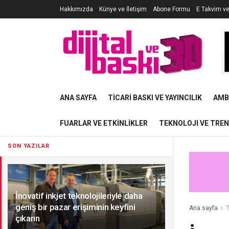
Hakkımızda
Künye ve İletişim
Abone Formu
E Takvim v
ANA SAYFA
TICARI BASKI VE YAYINCILIK
AMB
FUARLAR VE ETKINLIKLER
TEKNOLOJI VE TRE
SON YAZILAR
İnovatif inkjet teknolojileriyle daha
geniş bir pazar erişiminin keyfini
Ana sayfa
T
çıkarın