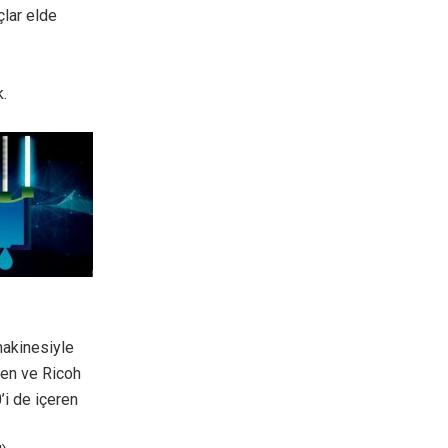
çlar elde
k.
makinesiyle
yen ve Ricoh
i de içeren