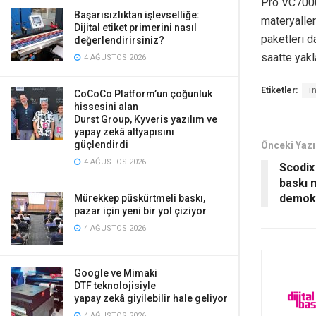
Pro VC70000
Başarısızlıktan işlevselliğe:
materyalleri
Dijital etiket primerini nasıl
paketleri d
değerlendirirsiniz?
saatte yakl
4 AĞUSTOS 2026
Etiketler:
i
CoCoCo Platform’un çoğunluk
hissesini alan
Durst Group, Kyveris yazılım ve
yapay zekâ altyapısını
güçlendirdi
Önceki Yazı
4 AĞUSTOS 2026
Scodix
baskı 
demok
Mürekkep püskürtmeli baskı,
pazar için yeni bir yol çiziyor
4 AĞUSTOS 2026
Google ve Mimaki
DTF teknolojisiyle
yapay zekâ giyilebilir hale geliyor
4 AĞUSTOS 2026