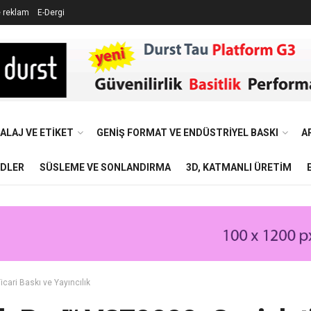
e reklam
E-Dergi
ALAJ VE ETIKET
GENIŞ FORMAT VE ENDÜSTRIYEL BASKI
A
NDLER
SÜSLEME VE SONLANDIRMA
3D, KATMANLI ÜRETIM
icari Baskı ve Yayıncılık