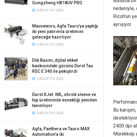
Bununla bir
Gongzheng HB18UV PRO
nedeniyle, 
5 AĞUSTOS 2026
Ricoh’un ye
ayrışıyor.
Mauveworx, Agfa Tauro’ya yaptığı
iki yeni yatırımla üretimini
geleceğe hazırlıyor
5 AĞUSTOS 2026
Etik Basım, dijital etiket
baskısındaki gücünü Durst Tau
RSC E 340 ile pekiştirdi
5 AĞUSTOS 2026
Durst XJet: IML, shrink sleeve ve
tüp üretiminde esnekliği yeniden
Performans 
tanımlıyor
Bu karışım,
5 AĞUSTOS 2026
destekliyor
2400 dpi al
Agfa, Panthera ve Tauro MAX
Mürekkep ay
Automation’a iki