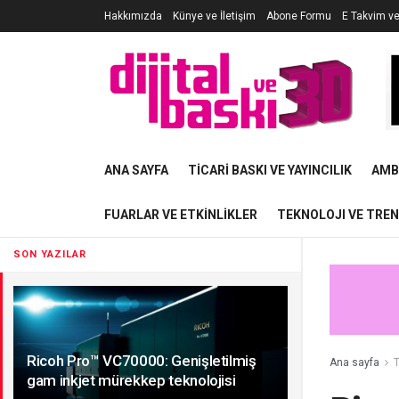
Hakkımızda
Künye ve İletişim
Abone Formu
E Takvim v
ANA SAYFA
TICARI BASKI VE YAYINCILIK
AMB
FUARLAR VE ETKINLIKLER
TEKNOLOJI VE TRE
SON YAZILAR
Ricoh Pro™ VC70000: Genişletilmiş
Ana sayfa
T
gam inkjet mürekkep teknolojisi