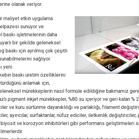
rine olanak veriyor.
ir maliyet etkin uygulama
yelpazesi sunuyor ve
 baskı işletmelerinin daha
yarlı bir şekilde geleneksel
og baskı için ayrılmış çok çeşitli
sunabilmelerini sağlıyor.
ı yeni
ebin baskı üretim özelliklerini
türdüğünü anlamak için,
geleneksel mürekkeplerin nasıl formüle edildiğine bakmamız gere
zlı pigment inkjet mürekkepler, %80 su içeriyor ve geri kalan % 2
iler ve kuru sürtünme dayanıklılığı ve parlaklığı, filament değiştiric
ler, ayırıcılar, sürfaktanlar, nüfuz ediciler, iletkenlik değiştiriciler,
 biyosit ve korozyon inhibitörleri gibi performans geliştirmeleri 
limerlerdir.