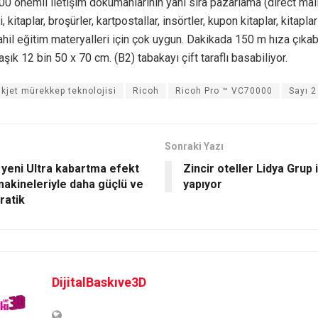
 önemli iletişim dokümanlarının yanı sıra pazarlama (direct mail
, kitaplar, broşürler, kartpostallar, insörtler, kupon kitaplar, kitapla
ahil eğitim materyalleri için çok uygun. Dakikada 150 m hıza çıka
aşık 12 bin 50 x 70 cm. (B2) tabakayı çift taraflı basabiliyor.
nkjet mürekkep teknolojisi
Ricoh
Ricoh Pro ™ VC70000
Sayı 2
Sonraki Yazı
 yeni Ultra kabartma efekt
Zincir oteller Lidya Grup il
makineleriyle daha güçlü ve
yapıyor
ratik
DijitalBaskıve3D