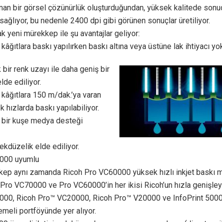
anan bir görsel çözünürlük oluşturduğundan, yüksek kalitede sonu
sağlıyor, bu nedenle 2400 dpi gibi görünen sonuçlar üretiliyor.
k yeni mürekkep ile şu avantajlar geliyor:
kâğıtlara baskı yapılırken baskı altına veya üstüne lak ihtiyacı yo
bir renk uzayı ile daha geniş bir
lde ediliyor.
kâğıtlara 150 m/dak.’ya varan
 hızlarda baskı yapılabiliyor.
 bir kuşe medya desteği
tekdüzelik elde ediliyor.
000 uyumlu
kep aynı zamanda Ricoh Pro VC60000 yüksek hızlı inkjet baskı 
 Pro VC70000 ve Pro VC60000’in her ikisi Ricoh’un hızla genişle
00, Ricoh Pro™ VC20000, Ricoh Pro™ V20000 ve InfoPrint 5000’
meli portföyünde yer alıyor.