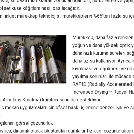
likte, su bazlı mürekkebin zorluklarından biri, nüfuz etme ve yapı
ofset kuşe kâğıtlara nasıl basılacağıdır.
ni inkjet mürekkep teknolojisi, mürekkeplerin %65’ten fazla su 
Mürekkep, daha fazla renklend
yoğun ve daha yüksek optik 
daha hızlı kuruma süreleri sa
daha az su kullanıyor. Ayrıca, 
kıvrılması ve eğrilmesi ve ren
yayılma sorunları ile mücadel
RAPID (Radially Accelerated
Increased Drying – Radyal Hız
Artırılmış Kurutma) kurutucusunu da destekliyor.
 iç mekan uygulamaları için ofset baskı işlemine benzer ışık ve su
.
gılanan görsel çözünürlük
rıca, dinamik olarak oluşturulan damlalar fiziksel çözünürlükten 