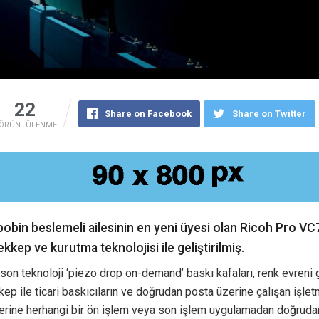
22
Share on Facebook
Share on Twitter
ÖRÜNTÜLENME
bobin beslemeli ailesinin en yeni üyesi olan Ricoh Pro VC
kep ve kurutma teknolojisi ile geliştirilmiş.
 son teknoloji ‘piezo drop on-demand’ baskı kafaları, renk evreni 
ep ile ticari baskıcıların ve doğrudan posta üzerine çalışan işlet
zerine herhangi bir ön işlem veya son işlem uygulamadan doğruda