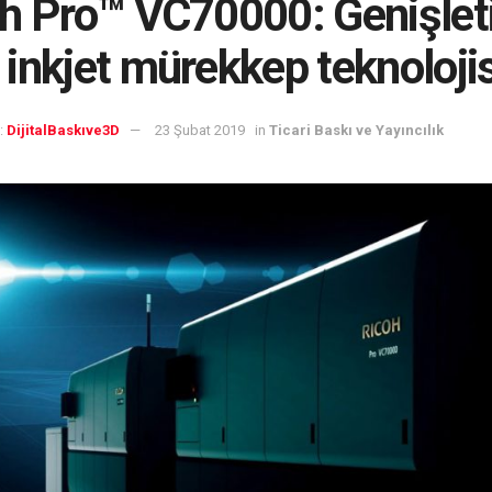
h Pro™ VC70000: Genişlet
inkjet mürekkep teknolojis
:
DijitalBaskıve3D
23 Şubat 2019
in
Ticari Baskı ve Yayıncılık