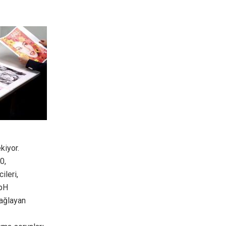
kiyor.
0,
ileri,
 pH
sağlayan