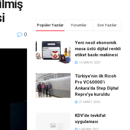
ilmiş
i
Popüler Yazılar
Yorumlar
Son Yazılar
0
Yeni nesil ekonomik
masa üstü dijital renkli
etiket baskı makinesi
15 MAYIS 2021
Türkiye’nin ilk Ricoh
Pro VC60000’i
Ankara’da Step Dijital
Repro’ya kuruldu
21 MART 2020
KDV’de tevkifat
uygulaması
6 NISAN 2021