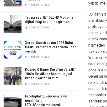
yapabilmele
5 AĞUSTOS 2026
Bu, geniş b
Truepress JET 520HD Mono ile
olanakları 
dijital kitap basımına girmek…
profesyonel
5 AĞUSTOS 2026
esnek ve du
olarak anal
Xerox, Quocirca’nın 2026 Bulut
hizmetleri 
Baskı Hizmetleri Pazarında lider
Eskiye karş
seçildi
Yeni mürekk
5 AĞUSTOS 2026
nasıl dönüş
Koenig & Bauer Durst’un VariJET
öncelikle 
106’sı ile yüksek hacimli dijital
Genel su ba
katlanır karton üretimi
renklendiric
5 AĞUSTOS 2026
nemlendirici
tamponları,
Prodigital güvencesiyle yeni
nesil hibrit
sentetik po
LED UV baskı makinesi: