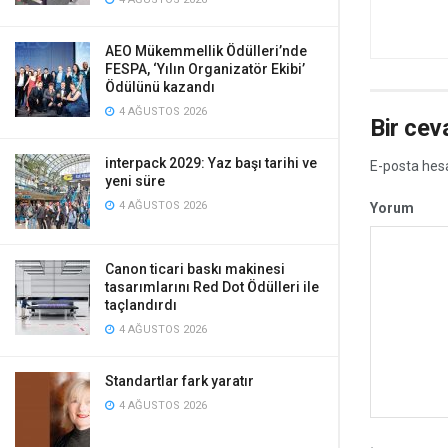
AEO Mükemmellik Ödülleri’nde
FESPA, ‘Yılın Organizatör Ekibi’
Ödülünü kazandı
4 AĞUSTOS 2026
Bir cev
interpack 2029: Yaz başı tarihi ve
E-posta hes
yeni süre
4 AĞUSTOS 2026
Yorum
Canon ticari baskı makinesi
tasarımlarını Red Dot Ödülleri ile
taçlandırdı
4 AĞUSTOS 2026
Standartlar fark yaratır
4 AĞUSTOS 2026