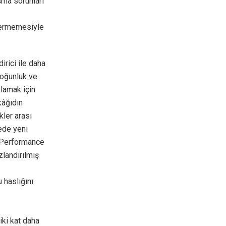
şma sorunları
içermemesiyle
irici ile daha
yoğunluk ve
ğlamak için
kâğıdın
kler arası
ede yeni
 Performance
landırılmış
 haslığını
iki kat daha