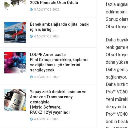
2026 Pinnacle Ürün Ödülü
fazla algıl
5 AĞUSTOS 2026
edilmesini 
Sonuç olara
Esnek ambalajlarda dijital baskı
Ofset kuşe 
için iş birliği…
4 AĞUSTOS 2026
Daha büyük 
renk gamı e
Ofset kuşe 
LOUPE Americas’ta
Flint Group, mürekkep, kaplama
daha yüksek
ve dijital baskı çözümlerini
Daha geniş
sergileyecek
sağlanıyor.
4 AĞUSTOS 2026
Daha hızlı 
Pro™ VC60
Yapay zekâ destekli asistan ve
Amazon Transparency
Yeni mürek
desteğiyle
de uyumlu.
Hybrid Software,
PACKZ 12’yi yayınladı
Pro™ VC400
4 AĞUSTOS 2026
bobin besle