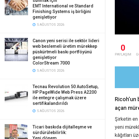
sunmak için
EMT International ve Standard
Finishing Systems iş birliğini
genişletiyor
5 AĞUSTOS 2026
Canon yeni serisi ile sektör lideri
0
web beslemeli üretim mürekkep
püskürtmeli baskı portföyünü
PAYLAŞIM
G
genişletiyor
ColorStream 7000
5 AĞUSTOS 2026
Tecnau Revolution 50 AutoSetup,
HP PageWide Web Press A2200
ile entegre çalışmak üzere
Ricoh’un 
sertifikalandırıldı
açan mürek
5 AĞUSTOS 2026
Şirketin en
yeni mürekk
Ticari baskıda dijitalleşme ve
sürdürülebilirlik:
kâğıtları ü
Yeni dönem