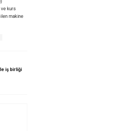
)
r ve kurs
bilen makine
e iş birliği