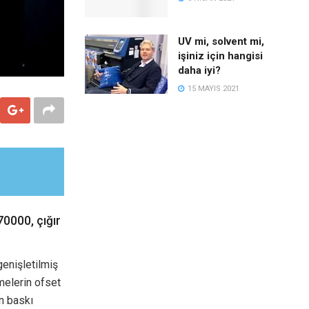
UV mi, solvent mi,
işiniz için hangisi
daha iyi?
15 MAYIS 2021
70000, çığır
genişletilmiş
melerin ofset
n baskı