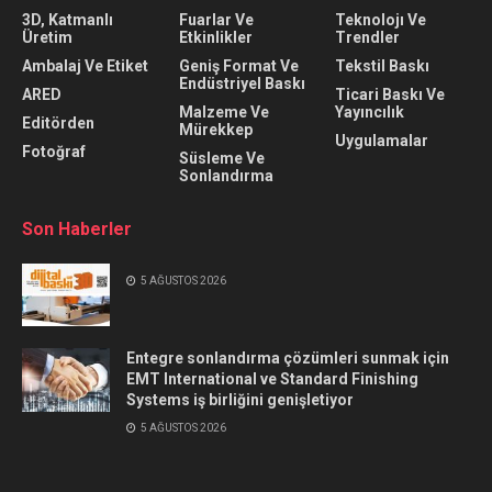
3D, Katmanlı
Fuarlar Ve
Teknolojı Ve
Üretim
Etkinlikler
Trendler
Ambalaj Ve Etiket
Geniş Format Ve
Tekstil Baskı
Endüstriyel Baskı
ARED
Ticari Baskı Ve
Malzeme Ve
Yayıncılık
Editörden
Mürekkep
Uygulamalar
Fotoğraf
Süsleme Ve
Sonlandırma
Son Haberler
5 AĞUSTOS 2026
Entegre sonlandırma çözümleri sunmak için
EMT International ve Standard Finishing
Systems iş birliğini genişletiyor
5 AĞUSTOS 2026