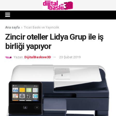
Ana sayfa
Ticari Baskı ve Yayıncılık
Zincir oteller Lidya Grup ile iş
birliği yapıyor
Yazan:
DijitalBaskıve3D
23 Şubat 2019