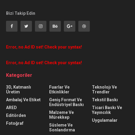
Bizi Takip Edin
Error, no Ad ID set! Check your syntax!
Error, no Ad ID set! Check your syntax!
Kategoriler
3D, Katmanlı
Fuarlar Ve
Teknolojı Ve
Üretim
Etkinlikler
Trendler
Ambalaj Ve Etiket
Geniş Format Ve
Tekstil Baskı
Endüstriyel Baskı
ARED
Ticari Baskı Ve
Malzeme Ve
Yayıncılık
Editörden
Mürekkep
Uygulamalar
Fotoğraf
Süsleme Ve
Sonlandırma