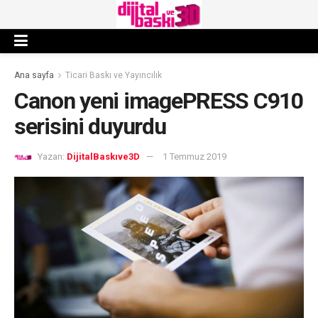
Ana sayfa
Ticari Baskı ve Yayıncılık
Canon yeni imagePRESS C910
serisini duyurdu
Yazan:
DijitalBaskıve3D
1 Temmuz 2019