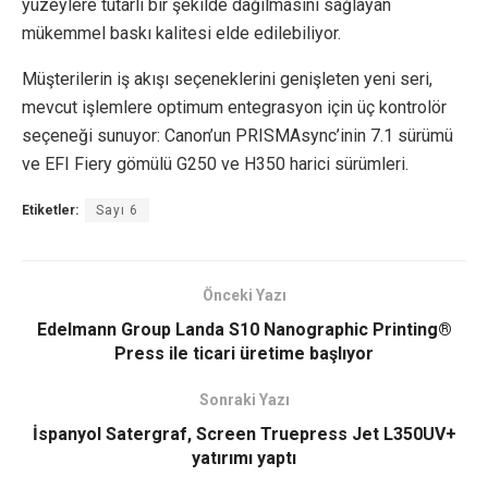
yüzeylere tutarlı bir şekilde dağılmasını sağlayan
mükemmel baskı kalitesi elde edilebiliyor.
Müşterilerin iş akışı seçeneklerini genişleten yeni seri,
mevcut işlemlere optimum entegrasyon için üç kontrolör
seçeneği sunuyor: Canon’un PRISMAsync’inin 7.1 sürümü
ve EFI Fiery gömülü G250 ve H350 harici sürümleri.
Etiketler:
Sayı 6
Önceki Yazı
Edelmann Group Landa S10 Nanographic Printing®
Press ile ticari üretime başlıyor
Sonraki Yazı
İspanyol Satergraf, Screen Truepress Jet L350UV+
yatırımı yaptı