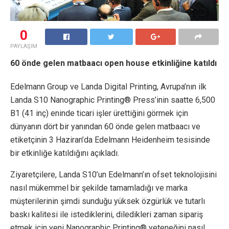
0
PAYLAŞIM
60 önde gelen matbaacı open house etkinliğine katıldı
Edelmann Group ve Landa Digital Printing, Avrupa’nın ilk
Landa S10 Nanographic Printing® Press’inin saatte 6,500
B1 (41 inç) eninde ticari işler ürettiğini görmek için
dünyanın dört bir yanından 60 önde gelen matbaacı ve
etiketçinin 3 Haziran’da Edelmann Heidenheim tesisinde
bir etkinliğe katıldığını açıkladı.
Ziyaretçilere, Landa S10’un Edelmann’ın ofset teknolojisini
nasıl mükemmel bir şekilde tamamladığı ve marka
müşterilerinin şimdi sunduğu yüksek özgürlük ve tutarlı
baskı kalitesi ile istediklerini, diledikleri zaman sipariş
etmek için yeni Nanographic Printing® yeteneğini nasıl