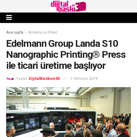
Ana sayfa
Ambalaj ve Etiket
Edelmann Group Landa S10
Nanographic Printing® Press
ile ticari üretime başlıyor
Yazan:
DijitalBaskıve3D
1 Temmuz 2019