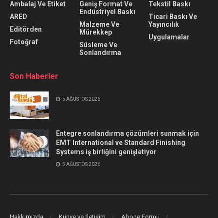
Ambalaj Ve Etiket
Geniş Format Ve
Tekstil Baskı
Endüstriyel Baskı
ARED
Ticari Baskı Ve
Malzeme Ve
Yayıncılık
Editörden
Mürekkep
Uygulamalar
Fotoğraf
Süsleme Ve
Sonlandırma
Son Haberler
5 AĞUSTOS 2026
Entegre sonlandırma çözümleri sunmak için
EMT International ve Standard Finishing
Systems iş birliğini genişletiyor
5 AĞUSTOS 2026
Hakkımızda
Künye ve İletişim
Abone Formu