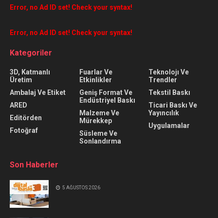
Error, no Ad ID set! Check your syntax!
Error, no Ad ID set! Check your syntax!
Kategoriler
3D, Katmanlı
Fuarlar Ve
Teknolojı Ve
Üretim
Etkinlikler
Trendler
Ambalaj Ve Etiket
Geniş Format Ve
Tekstil Baskı
Endüstriyel Baskı
ARED
Ticari Baskı Ve
Malzeme Ve
Yayıncılık
Editörden
Mürekkep
Uygulamalar
Fotoğraf
Süsleme Ve
Sonlandırma
Son Haberler
5 AĞUSTOS 2026