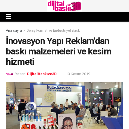
Ana sayfa
Geniş Format ve Endüstriyel Baskı
İnovasyon Yapı Reklam’dan
baskı malzemeleri ve kesim
hizmeti
Yazan:
DijitalBaskıve3D
13 Kasım 2019