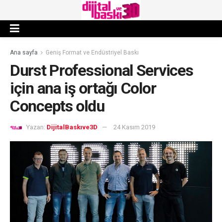
Ana sayfa
Geniş Format ve Endüstriyel Baskı
Durst Professional Services
için ana iş ortağı Color
Concepts oldu
Yazan:
DijitalBaskıve3D
24 Kasım 2019