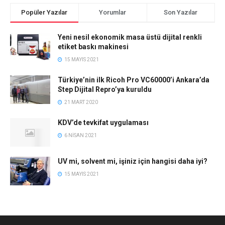
Popüler Yazılar
Yorumlar
Son Yazılar
Yeni nesil ekonomik masa üstü dijital renkli
etiket baskı makinesi
15 MAYIS 2021
Türkiye’nin ilk Ricoh Pro VC60000’i Ankara’da
Step Dijital Repro’ya kuruldu
21 MART 2020
KDV’de tevkifat uygulaması
6 NISAN 2021
UV mi, solvent mi, işiniz için hangisi daha iyi?
15 MAYIS 2021