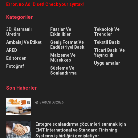
Error, no Ad ID set! Check your syntax!
Kategoriler
3D, Katmanlı
Fuarlar Ve
Teknolojı Ve
Üretim
Etkinlikler
Trendler
Ambalaj Ve Etiket
Geniş Format Ve
Tekstil Baskı
Endüstriyel Baskı
ARED
Ticari Baskı Ve
Malzeme Ve
Yayıncılık
Editörden
Mürekkep
Uygulamalar
Fotoğraf
Süsleme Ve
Sonlandırma
Son Haberler
5 AĞUSTOS 2026
Entegre sonlandırma çözümleri sunmak için
EMT International ve Standard Finishing
Systems iş birliğini genişletiyor