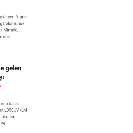
çekleşen fuarın
ing bölümünde
), Mimaki,
imms ...
le gelen
şı
D
creen baskı
Jet L350UV+LM
etiketleri
 ve
.