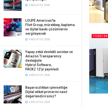
4 AĞUSTOS 2026
LOUPE Americas’ta
Flint Group, mürekkep, kaplama
ve dijital baskı çözümlerini
sergileyecek
TICARI BA
4 AĞUSTOS 2026
Yapay zekâ destekli asistan ve
Amazon Transparency
desteğiyle
Hybrid Software,
PACKZ 12’yi yayınladı
4 AĞUSTOS 2026
Başarısızlıktan işlevselliğe:
Dijital etiket primerini nasıl
değerlendirirsiniz?
4 AĞUSTOS 2026