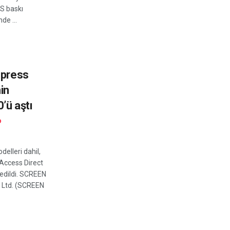
0S baskı
de ...
epress
in
’ü aştı
D
delleri dahil,
Access Direct
 edildi. SCREEN
, Ltd. (SCREEN