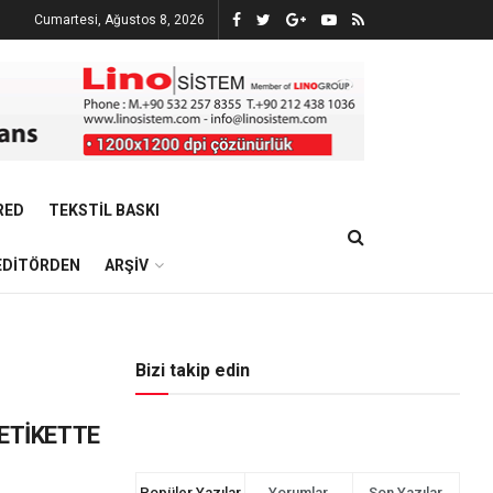
Cumartesi, Ağustos 8, 2026
RED
TEKSTIL BASKI
EDITÖRDEN
ARŞIV
Bizi takip edin
ETİKETTE
Popüler Yazılar
Yorumlar
Son Yazılar