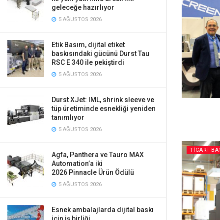
geleceğe hazırlıyor
5 AĞUSTOS 2026
Etik Basım, dijital etiket
baskısındaki gücünü Durst Tau
RSC E 340 ile pekiştirdi
5 AĞUSTOS 2026
Durst XJet: IML, shrink sleeve ve
tüp üretiminde esnekliği yeniden
tanımlıyor
5 AĞUSTOS 2026
TICARI BA
Agfa, Panthera ve Tauro MAX
Automation’a iki
2026 Pinnacle Ürün Ödülü
5 AĞUSTOS 2026
Esnek ambalajlarda dijital baskı
için iş birliği…