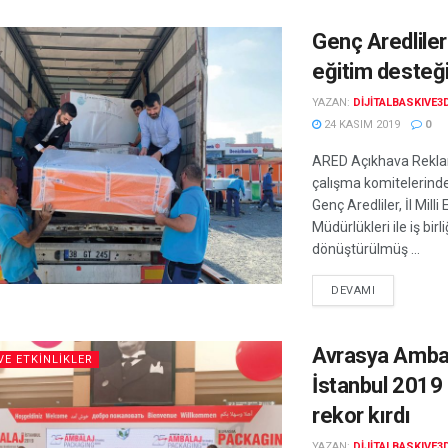
Genç Aredliler
eğitim desteğ
YAZAN:
DIJITALBASKIVE3
24 KASIM 2019
0
ARED Açıkhava Reklam
çalışma komitelerinden
Genç Aredliler, İl Milli
Müdürlükleri ile iş birl
dönüştürülmüş ...
DEVAMI
Avrasya Amba
VE ETKINLIKLER
İstanbul 2019 
rekor kırdı
YAZAN:
DIJITALBASKIVE3