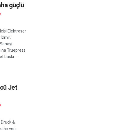
daha güçlü
D
cisi Elektroser
 İzmir,
Sanayi
sına Truepress
t baskı ...
ncü Jet
D
 Druck &
ulan yeni