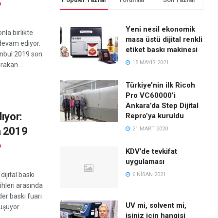
D
Yeni nesil ekonomik
la birlikte
masa üstü dijital renkli
 devam ediyor.
etiket baskı makinesi
nbul 2019 son
15 MAYIS 2021
ırakan ...
Türkiye’nin ilk Ricoh
Pro VC60000’i
Ankara’da Step Dijital
ıyor:
Repro’ya kuruldu
a 2019
21 MART 2020
D
KDV’de tevkifat
uygulaması
dijital baskı
6 NISAN 2021
ihleri arasında
der baskı fuarı
UV mi, solvent mi,
uşuyor.
işiniz için hangisi
.