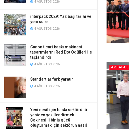
4 AĞUSTOS 2026
interpack 2029: Yaz başı tarihi ve
yeni süre
4 AĞUSTOS 2026
Canon ticari baskı makinesi
tasarımlarını Red Dot Ödülleri ile
taçlandırdı
4 AĞUSTOS 2026
AMBALAJ 
Standartlar fark yaratır
4 AĞUSTOS 2026
Yeni nesil için baskı sektörünü
yeniden şekillendirmek
Çok nesilli bir iş gücü
oluşturmak için sektörün nasıl