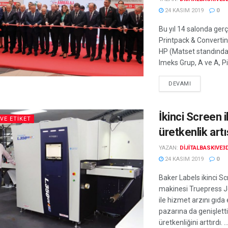
24 KASIM 2019
0
Bu yıl 14 salonda ger
Printpack & Convert
HP (Matset standında
Imeks Grup, A ve A, P
DEVAMI
İkinci Screen i
VE ETIKET
üretkenlik artı
YAZAN:
DIJITALBASKIVE3
24 KASIM 2019
0
Baker Labels ikinci S
makinesi Truepress 
ile hizmet arzını gıda 
pazarına da genişletti
üretkenliğini arttırdı. ..