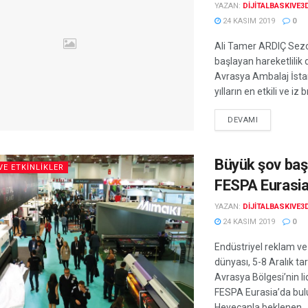
YAZAN:
DIJITALBASKIVE3
24 KASIM 2019
0
Ali Tamer ARDIÇ Sezon
başlayan hareketlilik
Avrasya Ambalaj İsta
yılların en etkili ve iz b
DEVAMI
Büyük şov başl
VE ETKINLIKLER
FESPA Eurasi
YAZAN:
DIJITALBASKIVE3
24 KASIM 2019
0
Endüstriyel reklam ve 
dünyası, 5-8 Aralık tar
Avrasya Bölgesi’nin li
FESPA Eurasia’da bul
Heyecanla beklenen ..