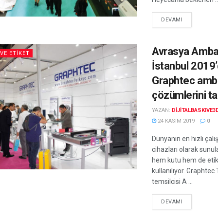
DEVAMI
Avrasya Amba
VE ETIKET
İstanbul 2019’
Graphtec amba
çözümlerini ta
YAZAN:
DIJITALBASKIVE3
24 KASIM 2019
0
Dünyanın en hızlı çalı
cihazları olarak sunul
hem kutu hem de eti
kullanılıyor. Graphtec
temsilcisi A ...
DEVAMI