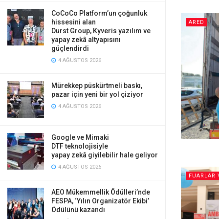
CoCoCo Platform’un çoğunluk
hissesini alan
ARED
Durst Group, Kyveris yazılım ve
yapay zekâ altyapısını
güçlendirdi
4 AĞUSTOS 2026
Mürekkep püskürtmeli baskı,
pazar için yeni bir yol çiziyor
4 AĞUSTOS 2026
Google ve Mimaki
DTF teknolojisiyle
yapay zekâ giyilebilir hale geliyor
4 AĞUSTOS 2026
FUARLAR 
AEO Mükemmellik Ödülleri’nde
FESPA, ‘Yılın Organizatör Ekibi’
Ödülünü kazandı