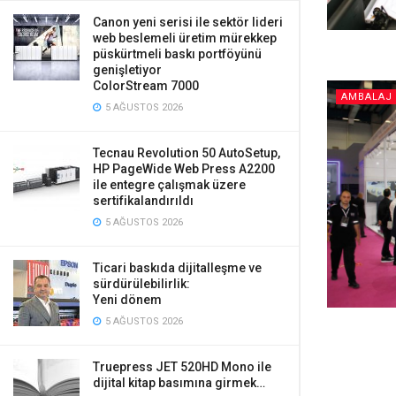
Canon yeni serisi ile sektör lideri
web beslemeli üretim mürekkep
püskürtmeli baskı portföyünü
genişletiyor
ColorStream 7000
AMBALAJ 
5 AĞUSTOS 2026
Tecnau Revolution 50 AutoSetup,
HP PageWide Web Press A2200
ile entegre çalışmak üzere
sertifikalandırıldı
5 AĞUSTOS 2026
Ticari baskıda dijitalleşme ve
sürdürülebilirlik:
Yeni dönem
5 AĞUSTOS 2026
Truepress JET 520HD Mono ile
dijital kitap basımına girmek…