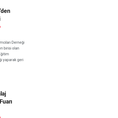
’den
i
D
cıları Derneği
 birisi olan
 Eğitim
iği yaparak geri
laj
Fuarı
D