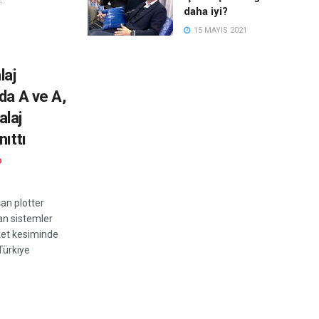
daha iyi?
15 MAYIS 2021
laj
da A ve A,
laj
nıttı
D
şan plotter
an sistemler
ket kesiminde
 Türkiye