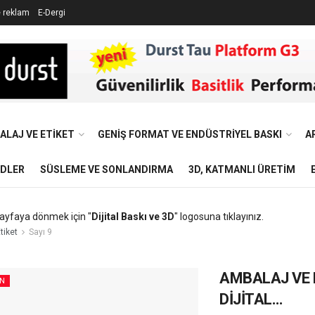
e reklam
E-Dergi
ALAJ VE ETIKET
GENIŞ FORMAT VE ENDÜSTRIYEL BASKI
A
NDLER
SÜSLEME VE SONLANDIRMA
3D, KATMANLI ÜRETIM
ayfaya dönmek için "
Dijital Baskı ve 3D
" logosuna tıklayınız.
tiket
Sayı 9
AMBALAJ VE 
EN
DİJİTAL…