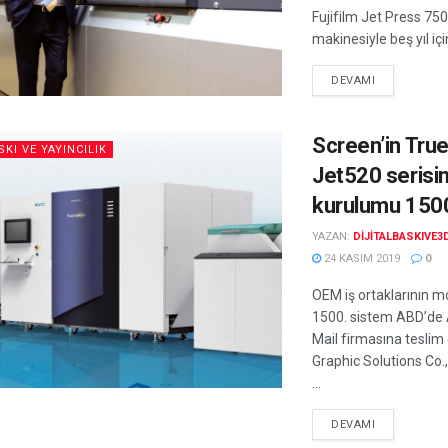
Fujifilm Jet Press 75
makinesiyle beş yıl için
DEVAMI
Screen’in Tru
SKI VE YAYINCILIK
Jet520 serisin
kurulumu 1500
YAZAN:
DIJITALBASKIVE3
24 KASIM 2019
0
OEM iş ortaklarının mo
1500. sistem ABD’de 
Mail firmasına teslim
Graphic Solutions Co.
...
DEVAMI