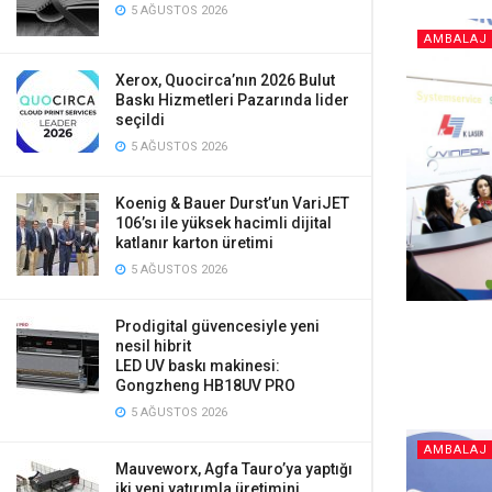
5 AĞUSTOS 2026
AMBALAJ 
Xerox, Quocirca’nın 2026 Bulut
Baskı Hizmetleri Pazarında lider
seçildi
5 AĞUSTOS 2026
Koenig & Bauer Durst’un VariJET
106’sı ile yüksek hacimli dijital
katlanır karton üretimi
5 AĞUSTOS 2026
Prodigital güvencesiyle yeni
nesil hibrit
LED UV baskı makinesi:
Gongzheng HB18UV PRO
5 AĞUSTOS 2026
AMBALAJ 
Mauveworx, Agfa Tauro’ya yaptığı
iki yeni yatırımla üretimini