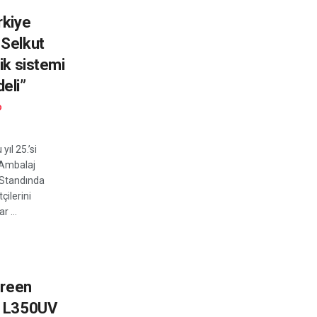
rkiye
Selkut
ik sistemi
eli”
D
yıl 25.’si
Ambalaj
. Standında
çilerini
r ...
creen
t L350UV