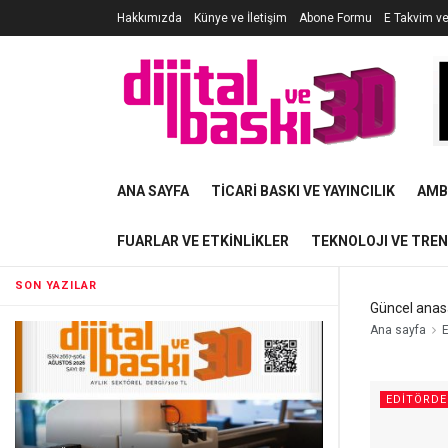
Hakkımızda
Künye ve İletişim
Abone Formu
E Takvim v
ANA SAYFA
TICARI BASKI VE YAYINCILIK
AMB
FUARLAR VE ETKINLIKLER
TEKNOLOJI VE TRE
SON YAZILAR
Güncel anas
Ana sayfa
E
EDITÖRD