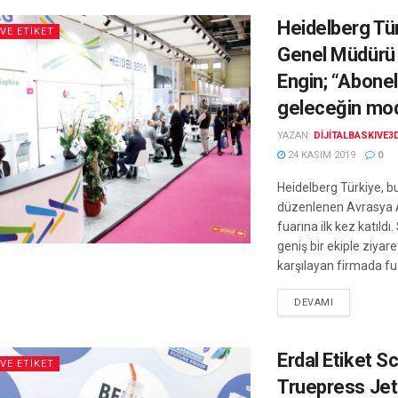
Heidelberg Tü
VE ETIKET
Genel Müdürü 
Engin; “Abonel
geleceğin mod
YAZAN:
DIJITALBASKIVE3
24 KASIM 2019
0
Heidelberg Türkiye, bu 
düzenlenen Avrasya 
fuarına ilk kez katıldı
geniş bir ekiple ziyaret
karşılayan firmada fua
DEVAMI
Erdal Etiket S
VE ETIKET
Truepress Je