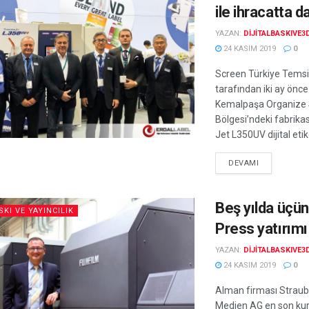
ile ihracatta 
YAZAN:
DIJITALBASKIVE3
24 KASIM 2019
0
Screen Türkiye Temsil
tarafından iki ay önce
Kemalpaşa Organize 
Bölgesi’ndeki fabrika
Jet L350UV dijital etike
DEVAMI
Beş yılda üçü
SKI VE YAYINCILIK
Press yatırımı
YAZAN:
DIJITALBASKIVE3
24 KASIM 2019
0
Alman firması Straub
Medien AG en son kur