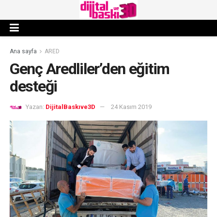
Ana sayfa
ARED
Genç Aredliler’den eğitim
desteği
Yazan:
DijitalBaskıve3D
24 Kasım 2019