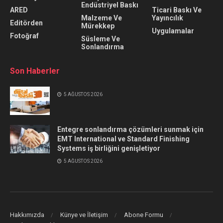
Endüstriyel Baskı
ARED
Ticari Baskı Ve
Malzeme Ve
Yayıncılık
Editörden
Mürekkep
Uygulamalar
Fotoğraf
Süsleme Ve
Sonlandırma
Son Haberler
5 AĞUSTOS 2026
Entegre sonlandırma çözümleri sunmak için
EMT International ve Standard Finishing
Systems iş birliğini genişletiyor
5 AĞUSTOS 2026
Hakkımızda
Künye ve İletişim
Abone Formu