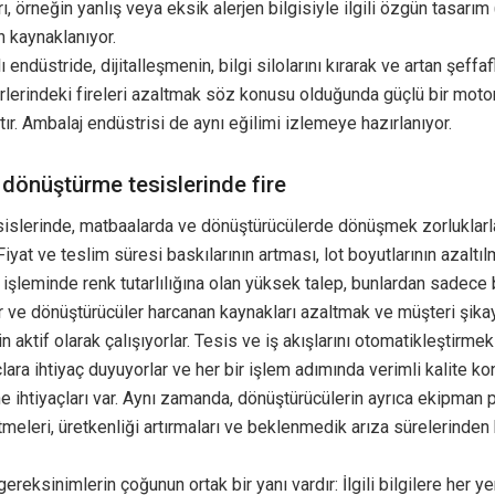
rı, örneğin yanlış veya eksik alerjen bilgisiyle ilgili özgün tasarım
n kaynaklanıyor.
ı endüstride, dijitalleşmenin, bilgi silolarını kırarak ve artan şeffa
rlerindeki fireleri azaltmak söz konusu olduğunda güçlü bir moto
tır. Ambalaj endüstrisi de aynı eğilimi izlemeye hazırlanıyor.
 dönüştürme tesislerinde fire
sislerinde, matbaalarda ve dönüştürücülerde dönüşmek zorluklarl
Fiyat ve teslim süresi baskılarının artması, lot boyutlarının azaltıl
ı işleminde renk tutarlılığına olan yüksek talep, bunlardan sadece b
 ve dönüştürücüler harcanan kaynakları azaltmak ve müşteri şikay
n aktif olarak çalışıyorlar. Tesis ve iş akışlarını otomatikleştirmek
çlara ihtiyaç duyuyorlar ve her bir işlem adımında verimli kalite ko
e ihtiyaçları var. Aynı zamanda, dönüştürücülerin ayrıca ekipman
meleri, üretkenliği artırmaları ve beklenmedik arıza sürelerinden
gereksinimlerin çoğunun ortak bir yanı vardır: İlgili bilgilere her y