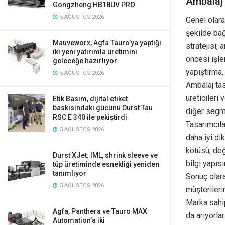
Ambalaj 
Gongzheng HB18UV PRO
5 AĞUSTOS 2026
Genel olara
şekilde bağ
Mauveworx, Agfa Tauro’ya yaptığı
stratejisi,
iki yeni yatırımla üretimini
öncesi işle
geleceğe hazırlıyor
yapıştırma
5 AĞUSTOS 2026
Ambalaj tas
üreticileri 
Etik Basım, dijital etiket
baskısındaki gücünü Durst Tau
diğer segme
RSC E 340 ile pekiştirdi
Tasarımcıla
5 AĞUSTOS 2026
daha iyi di
kötüsü, değ
Durst XJet: IML, shrink sleeve ve
bilgi yapısı
tüp üretiminde esnekliği yeniden
tanımlıyor
Sonuç olara
5 AĞUSTOS 2026
müşterileri
Marka sahip
Agfa, Panthera ve Tauro MAX
da arıyorla
Automation’a iki