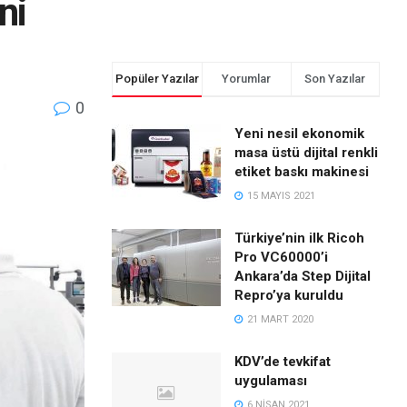
ni
Popüler Yazılar
Yorumlar
Son Yazılar
0
Yeni nesil ekonomik
masa üstü dijital renkli
etiket baskı makinesi
15 MAYIS 2021
Türkiye’nin ilk Ricoh
Pro VC60000’i
Ankara’da Step Dijital
Repro’ya kuruldu
21 MART 2020
KDV’de tevkifat
uygulaması
6 NISAN 2021