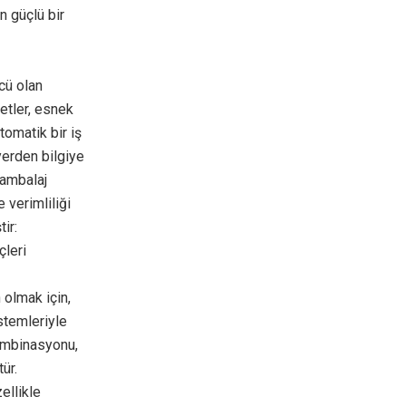
n güçlü bir
cü olan
etler, esnek
tomatik bir iş
yerden bilgiye
 ambalaj
 verimliliği
ir:
çleri
 olmak için,
stemleriyle
kombinasyonu,
ür.
ellikle