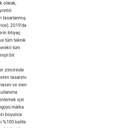
k olarak,
ıntılı
in tasarlanmış
ice). 2019’da
rin ihtiyaç
ve tüm teknik
gerekli tüm
ışlı bir
r zincirinde
retim tasarımı
masını ve inen
kullanıma
 önlemek için
döngüyü marka
iri boyunca
çi %100 kalite