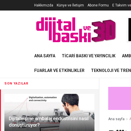
Hakkımızda
Künye ve İletişim
Abone Formu
E Takvim v
ANA SAYFA
TICARI BASKI VE YAYINCILIK
AMB
FUARLAR VE ETKINLIKLER
TEKNOLOJI VE TRE
SON YAZILAR
Dijitalleşme ambalaj endüstrisini nasıl
Ana sayfa
A
dönüştürüyor?