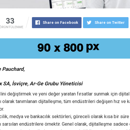
33
Share on Facebook
Share on Twitter
ÖRÜNTÜLENME
 Pauchard,
 SA, İsviçre, Ar-Ge Grubu Yöneticisi
lini değiştirmek ve yeni değer yaratan fırsatlar sunmak için dijital 
ı olarak tanımlanan dijitalleşme, tüm endüstrileri değişen hız ve
r.
lik, medya ve bankacılık sektörleri, göreceli olarak kısa bir sür
 sarsılan endüstrilere örnektir. Genel olarak, dijitalleşme sadece d