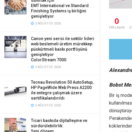
sunmak için
EMT International ve Standard
Finishing Systems iş birliğini
genişletiyor
0
5 AĞUSTOS 2026
PAYLAŞIM
G
Canon yeni serisi ile sektör lideri
web beslemeli üretim mürekkep
püskürtmeli baskı portföyünü
genişletiyor
ColorStream 7000
5 AĞUSTOS 2026
Alexandre
Tecnau Revolution 50 AutoSetup,
Bobst Mex
HP PageWide Web Press A2200
ile entegre çalışmak üzere
Bir iş mode
sertifikalandırıldı
kullanılmas
5 AĞUSTOS 2026
dönüştürüyo
Perakendeci
Ticari baskıda dijitalleşme ve
köklerinden
sürdürülebilirlik:
Yeni dönem