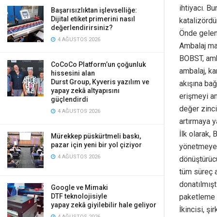
ihtiyacı. Bu
Başarısızlıktan işlevselliğe:
Dijital etiket primerini nasıl
katalizördür
değerlendirirsiniz?
Önde gelen
4 AĞUSTOS 2026
Ambalaj mak
BOBST, amba
CoCoCo Platform’un çoğunluk
ambalaj, ka
hissesini alan
Durst Group, Kyveris yazılım ve
akışına bağ
yapay zekâ altyapısını
erişmeyi am
güçlendirdi
değer zinci
4 AĞUSTOS 2026
artırmaya y
İlk olarak,
Mürekkep püskürtmeli baskı,
pazar için yeni bir yol çiziyor
yönetmeye y
4 AĞUSTOS 2026
dönüştürücü
tüm süreç a
donatılmışt
Google ve Mimaki
paketleme te
DTF teknolojisiyle
yapay zekâ giyilebilir hale geliyor
İkincisi, ş
4 AĞUSTOS 2026