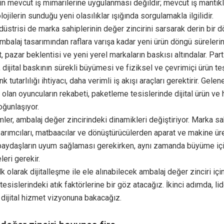
rin mevcut iş mimarilerine uygulanması değildir; mevcut iş mantıkl
olojilerin sunduğu yeni olasılıklar ışığında sorgulamakla ilgilidir.
üstrisi de marka sahiplerinin değer zincirini sarsarak derin bir
Ambalaj tasarımından raflara varışa kadar yeni ürün döngü süreleri
t, pazar beklentisi ve yeni yerel markaların baskısı altındalar. Part
, dijital baskının sürekli büyümesi ve fiziksel ve çevrimiçi ürün teş
k tutarlılığı ihtiyacı, daha verimli iş akışı araçları gerektirir. Gele
olan oyuncuların rekabeti, paketleme tesislerinde dijital ürün ve
oğunlaşıyor.
limler, ambalaj değer zincirindeki dinamikleri değiştiriyor. Marka sa
arımcıları, matbaacılar ve dönüştürücülerden aparat ve makine üre
paydaşların uyum sağlaması gerekirken, aynı zamanda büyüme için 
leri gerekir.
lk olarak dijitalleşme ile ele alınabilecek ambalaj değer zinciri iç
esislerindeki atık faktörlerine bir göz atacağız. İkinci adımda, li
n dijital hizmet vizyonuna bakacağız.