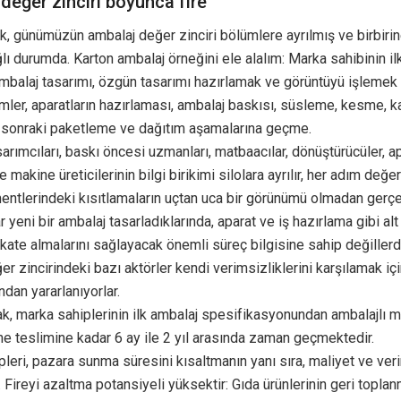
değer zinciri boyunca fire
k, günümüzün ambalaj değer zinciri bölümlere ayrılmış ve birbirin
lı durumda. Karton ambalaj örneğini ele alalım: Marka sahibinin i
 ambalaj tasarımı, özgün tasarımı hazırlamak ve görüntüyü işlemek 
mler, aparatların hazırlaması, ambalaj baskısı, süsleme, kesme, 
, sonraki paketleme ve dağıtım aşamalarına geçme.
arımcıları, baskı öncesi uzmanları, matbaacılar, dönüştürücüler, a
ve makine üreticilerinin bilgi birikimi silolara ayrılır, her adım değer
ntlerindeki kısıtlamaların uçtan uca bir görünümü olmadan gerçekl
r yeni bir ambalaj tasarladıklarında, aparat ve iş hazırlama gibi alt
kkate almalarını sağlayacak önemli süreç bilgisine sahip değillerd
er zincirindeki bazı aktörler kendi verimsizliklerini karşılamak iç
ndan yararlanıyorlar.
k, marka sahiplerinin ilk ambalaj spesifikasyonundan ambalajlı ma
ne teslimine kadar 6 ay ile 2 yıl arasında zaman geçmektedir.
leri, pazara sunma süresini kısaltmanın yanı sıra, maliyet ve veriml
r. Fireyi azaltma potansiyeli yüksektir: Gıda ürünlerinin geri toplan