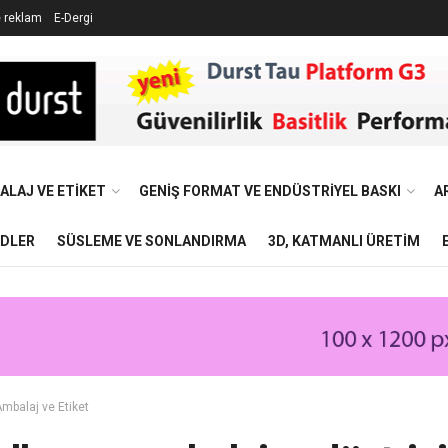
e reklam
E-Dergi
ALAJ VE ETIKET
GENIŞ FORMAT VE ENDÜSTRIYEL BASKI
A
NDLER
SÜSLEME VE SONLANDIRMA
3D, KATMANLI ÜRETIM
mbalaj ve Etiket