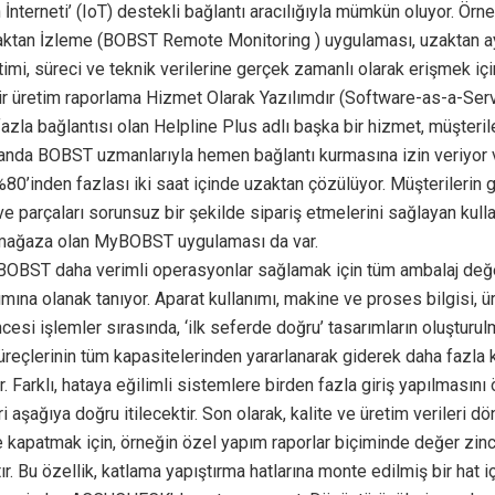
 İnterneti’ (IoT) destekli bağlantı aracılığıyla mümkün oluyor. Örne
tan İzleme (BOBST Remote Monitoring ) uygulaması, uzaktan ayr
imi, süreci ve teknik verilerine gerçek zamanlı olarak erişmek iç
ir üretim raporlama Hizmet Olarak Yazılımdır (Software-as-a-Serv
azla bağlantısı olan Helpline Plus adlı başka bir hizmet, müşterile
anda BOBST uzmanlarıyla hemen bağlantı kurmasına izin veriyor 
%80’inden fazlası iki saat içinde uzaktan çözülüyor. Müşterilerin 
ve parçaları sorunsuz bir şekilde sipariş etmelerini sağlayan kullan
 mağaza olan MyBOBST uygulaması da var.
BOBST daha verimli operasyonlar sağlamak için tüm ambalaj değe
ımına olanak tanıyor. Aparat kullanımı, makine ve proses bilgisi, ü
cesi işlemler sırasında, ‘ilk seferde doğru’ tasarımların oluşturul
süreçlerinin tüm kapasitelerinden yararlanarak giderek daha fazla 
r. Farklı, hataya eğilimli sistemlere birden fazla giriş yapılmasını
eri aşağıya doğru itilecektir. Son olarak, kalite ve üretim verileri 
e kapatmak için, örneğin özel yapım raporlar biçiminde değer zinc
tır. Bu özellik, katlama yapıştırma hatlarına monte edilmiş bir hat i