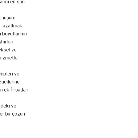
arını en son
 dönüşüm
ni azaltmak
i boyutlarının
hirleri
neksel ve
 hizmetler
hipleri ve
ticilerine
ek fırsatları
indeki ve
der bir çözüm