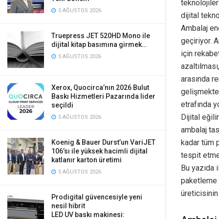
teknolojile
5 AĞUSTOS 2026
dijital tekn
Ambalaj end
Truepress JET 520HD Mono ile
geçiriyor. 
dijital kitap basımına girmek…
için rekabe
5 AĞUSTOS 2026
azaltılması
arasında ren
Xerox, Quocirca’nın 2026 Bulut
gelişmekte 
Baskı Hizmetleri Pazarında lider
etrafında y
seçildi
Dijital eği
5 AĞUSTOS 2026
ambalaj tas
kadar tüm 
Koenig & Bauer Durst’un VariJET
106’sı ile yüksek hacimli dijital
tespit etme
katlanır karton üretimi
Bu yazıda i
5 AĞUSTOS 2026
paketleme t
üreticisini
Prodigital güvencesiyle yeni
nesil hibrit
LED UV baskı makinesi: