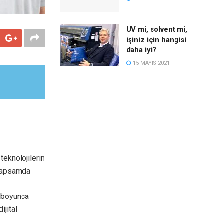
UV mi, solvent mi,
işiniz için hangisi
daha iyi?
15 MAYIS 2021
teknolojilerin
 kapsamda
e boyunca
ijital