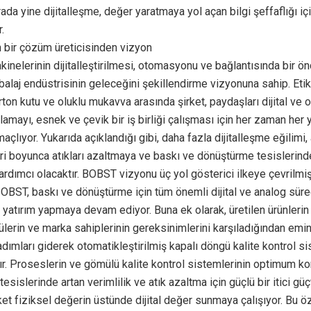
rada yine dijitalleşme, değer yaratmaya yol açan bilgi şeffaflığı içi
.
 bir çözüm üreticisinden vizyon
inelerinin dijitalleştirilmesi, otomasyonu ve bağlantısında bir ön
laj endüstrisinin geleceğini şekillendirme vizyonuna sahip. Etik
rton kutu ve oluklu mukavva arasında şirket, paydaşları dijital ve o
lamayı, esnek ve çevik bir iş birliği çalışması için her zaman her 
açlıyor. Yukarıda açıklandığı gibi, daha fazla dijitalleşme eğilimi,
ri boyunca atıkları azaltmaya ve baskı ve dönüştürme tesislerinde
ardımcı olacaktır. BOBST vizyonu üç yol gösterici ilkeye çevrilmişt
 BOBST, baskı ve dönüştürme için tüm önemli dijital ve analog süre
atırım yapmaya devam ediyor. Buna ek olarak, üretilen ürünlerin
lerin ve marka sahiplerinin gereksinimlerini karşıladığından emin
dımları giderek otomatikleştirilmiş kapalı döngü kalite kontrol si
ır. Proseslerin ve gömülü kalite kontrol sistemlerinin optimum 
sislerinde artan verimlilik ve atık azaltma için güçlü bir itici güçt
irket fiziksel değerin üstünde dijital değer sunmaya çalışıyor. Bu öz