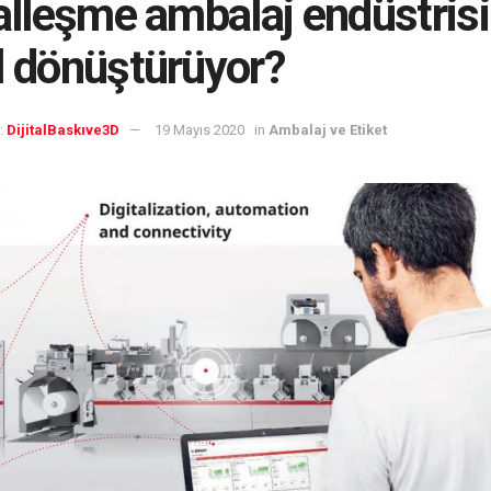
talleşme ambalaj endüstrisi
l dönüştürüyor?
:
DijitalBaskıve3D
19 Mayıs 2020
in
Ambalaj ve Etiket