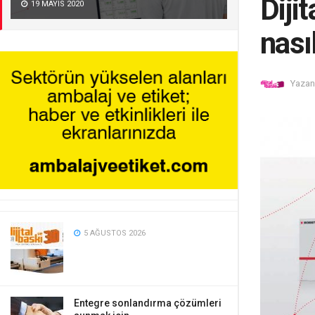
Diji
19 MAYIS 2020
nası
Yazan
5 AĞUSTOS 2026
Entegre sonlandırma çözümleri