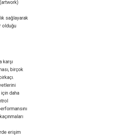
 (artwork)
flık sağlayarak
r olduğu
a karşı
ması, birçok
irkaçı.
etlerini
 için daha
ntrol
 performansını
 kaçınmaları
erde erişim