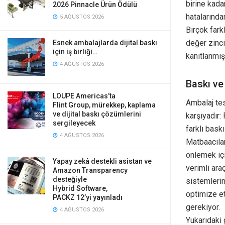
birine kada
2026 Pinnacle Ürün Ödülü
hatalarında
5 AĞUSTOS 2026
Birçok farkl
değer zinci
Esnek ambalajlarda dijital baskı
için iş birliği…
kanıtlanmış
4 AĞUSTOS 2026
Baskı ve
LOUPE Americas’ta
Ambalaj te
Flint Group, mürekkep, kaplama
ve dijital baskı çözümlerini
karşıyadır: 
sergileyecek
farklı bask
4 AĞUSTOS 2026
Matbaacılar
önlemek içi
Yapay zekâ destekli asistan ve
verimli ara
Amazon Transparency
desteğiyle
sistemlerin
Hybrid Software,
optimize et
PACKZ 12’yi yayınladı
gerekiyor.
4 AĞUSTOS 2026
Yukarıdaki 