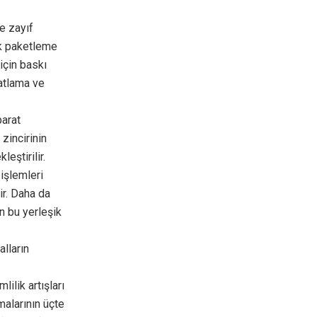
e zayıf
lk paketleme
için baskı
katlama ve
parat
 zincirinin
eştirilir.
 işlemleri
ir. Daha da
in bu yerleşik
lların
ilik artışları
malarının üçte