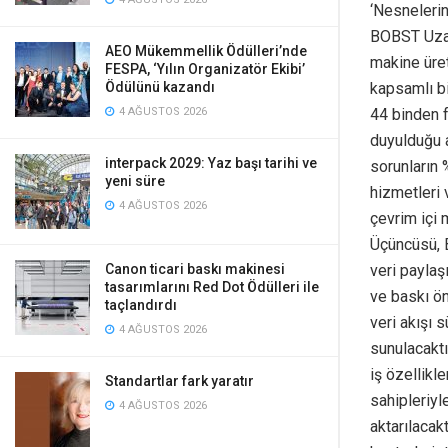
‘Nesnelerin
BOBST Uzak
AEO Mükemmellik Ödülleri’nde
makine üret
FESPA, ‘Yılın Organizatör Ekibi’
kapsamlı b
Ödülünü kazandı
44 binden f
4 AĞUSTOS 2026
duyulduğu 
interpack 2029: Yaz başı tarihi ve
sorunların 
yeni süre
hizmetleri 
4 AĞUSTOS 2026
çevrim içi
Üçüncüsü, 
veri paylaş
Canon ticari baskı makinesi
tasarımlarını Red Dot Ödülleri ile
ve baskı ön
taçlandırdı
veri akışı 
4 AĞUSTOS 2026
sunulacaktı
iş özellikl
Standartlar fark yaratır
sahipleriyl
4 AĞUSTOS 2026
aktarılacak