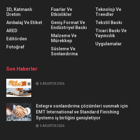
3D, Katmanlı
Fuarlar Ve
Teknolojı Ve
Üretim
Etkinlikler
Trendler
Ambalaj Ve Etiket
Geniş Format Ve
Tekstil Baskı
Endüstriyel Baskı
ARED
Ticari Baskı Ve
Malzeme Ve
Yayıncılık
Editörden
Mürekkep
Uygulamalar
Fotoğraf
Süsleme Ve
Sonlandırma
Son Haberler
5 AĞUSTOS 2026
Entegre sonlandırma çözümleri sunmak için
EMT International ve Standard Finishing
Systems iş birliğini genişletiyor
5 AĞUSTOS 2026