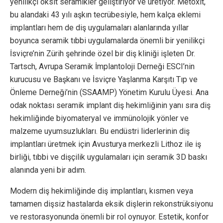
yenilikçi oksit seramikler geliştiriyor ve üretiyor. Metoxit,
bu alandaki 43 yılı aşkın tecrübesiyle, hem kalça eklemi
implantları hem de diş uygulamaları alanlarında yıllar
boyunca seramik tıbbi uygulamalarda önemli bir yenilikçi
İsviçre’nin Zürih şehrinde özel bir diş kliniği işleten Dr.
Tartsch, Avrupa Seramik İmplantoloji Derneği ESCI’nin
kurucusu ve Başkanı ve İsviçre Yaşlanma Karşıtı Tıp ve
Önleme Derneği’nin (SSAAMP) Yönetim Kurulu Üyesi. Ana
odak noktası seramik implant diş hekimliğinin yanı sıra diş
hekimliğinde biyomateryal ve immünolojik yönler ve
malzeme uyumsuzlukları. Bu endüstri liderlerinin diş
implantları üretmek için Avusturya merkezli Lithoz ile iş
birliği, tıbbi ve dişçilik uygulamaları için seramik 3D baskı
alanında yeni bir adım.
Modern diş hekimliğinde diş implantları, kısmen veya
tamamen dişsiz hastalarda eksik dişlerin rekonstrüksiyonu
ve restorasyonunda önemli bir rol oynuyor. Estetik, konfor