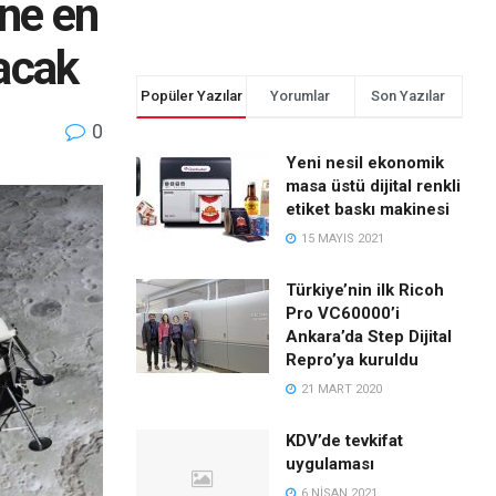
ine en
acak
Popüler Yazılar
Yorumlar
Son Yazılar
0
Yeni nesil ekonomik
masa üstü dijital renkli
etiket baskı makinesi
15 MAYIS 2021
Türkiye’nin ilk Ricoh
Pro VC60000’i
Ankara’da Step Dijital
Repro’ya kuruldu
21 MART 2020
KDV’de tevkifat
uygulaması
6 NISAN 2021