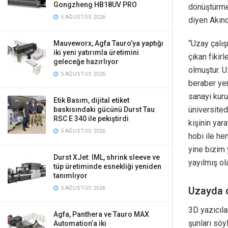
Gongzheng HB18UV PRO
dönüştürmek
5 AĞUSTOS 2026
diyen Akınc
“Uzay çalış
Mauveworx, Agfa Tauro’ya yaptığı
iki yeni yatırımla üretimini
çıkan fikir
geleceğe hazırlıyor
olmuştur. U
5 AĞUSTOS 2026
beraber yer
sanayi kurul
Etik Basım, dijital etiket
üniversited
baskısındaki gücünü Durst Tau
RSC E 340 ile pekiştirdi
kişinin yar
5 AĞUSTOS 2026
hobi ile he
yine bizim 
Durst XJet: IML, shrink sleeve ve
yayılmış ol
tüp üretiminde esnekliği yeniden
tanımlıyor
Uzayda o
5 AĞUSTOS 2026
3D yazıcıla
Agfa, Panthera ve Tauro MAX
şunları söy
Automation’a iki