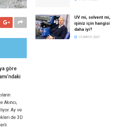
UV mi, solvent mi,
işiniz için hangisi
daha iyi?
15 MAYIS 2021
’ya göre
ramı’ndaki
ıların
e Akıncı,
liyor. Ay ve
ekleri de 3D
erli