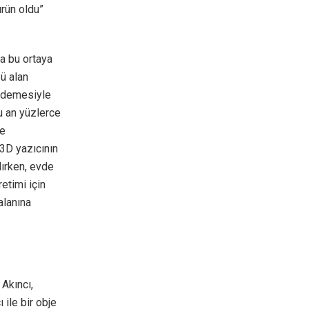
ürün oldu”
da bu ortaya
ğü alan
’ demesiyle
u an yüzlerce
le
 3D yazıcının
lırken, evde
etimi için
alanına
 Akıncı,
 ile bir obje