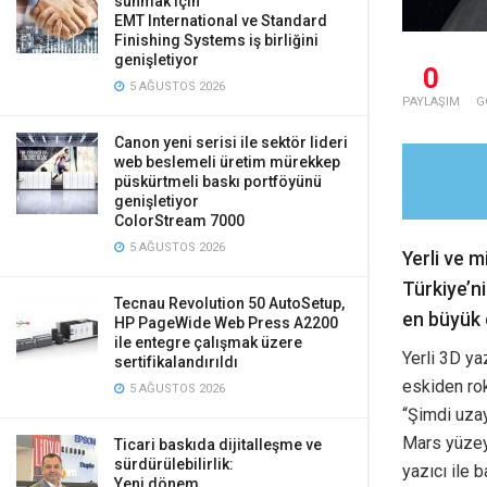
sunmak için
EMT International ve Standard
Finishing Systems iş birliğini
genişletiyor
0
5 AĞUSTOS 2026
PAYLAŞIM
G
Canon yeni serisi ile sektör lideri
web beslemeli üretim mürekkep
püskürtmeli baskı portföyünü
genişletiyor
ColorStream 7000
5 AĞUSTOS 2026
Yerli ve m
Türkiye’n
Tecnau Revolution 50 AutoSetup,
en büyük d
HP PageWide Web Press A2200
ile entegre çalışmak üzere
Yerli 3D ya
sertifikalandırıldı
eskiden rok
5 AĞUSTOS 2026
“Şimdi uzay
Mars yüzeyi
Ticari baskıda dijitalleşme ve
sürdürülebilirlik:
yazıcı ile 
Yeni dönem