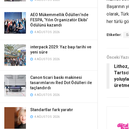
Başarının y
olarak, Tür
AEO Mükemmellik Ödülleri’nde
FESPA, ‘Yılın Organizatör Ekibi’
her türlü g
Ödülünü kazandı
4 AĞUSTOS 2026
Etiketler:
S
interpack 2029: Yaz başı tarihi ve
yeni süre
Önceki Yazı
4 AĞUSTOS 2026
Lithoz
Tartsch
Canon ticari baskı makinesi
yoluyla
tasarımlarını Red Dot Ödülleri ile
üretme
taçlandırdı
4 AĞUSTOS 2026
Standartlar fark yaratır
4 AĞUSTOS 2026