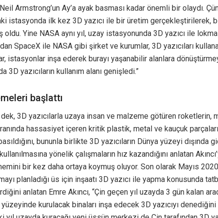
u Neil Armstrong’un Ay’a ayak basması kadar önemli bir olaydı. Çü
i istasyonda ilk kez 3D yazıcı ile bir üretim gerçekleştirilerek, 
ş oldu. Yine NASA aynı yıl, uzay istasyonunda 3D yazıcı ile lokma
ndan SpaceX ile NASA gibi şirket ve kurumlar, 3D yazıcıları kullan
ar, istasyonlar inşa ederek burayı yaşanabilir alanlara dönüştürmeyi
a 3D yazıcıların kullanım alanı genişledi.”
meleri başlattı
 dek, 3D yazıcılarla uzaya insan ve malzeme götüren roketlerin, 
oranında hassasiyet içeren kritik plastik, metal ve kauçuk parçalar
 basıldığını, bununla birlikte 3D yazıcıların Dünya yüzeyi dışında g
kullanılmasına yönelik çalışmaların hız kazandığını anlatan Akıncı
emini bir kez daha ortaya koymuş oluyor. Son olarak Mayıs 2020’
ayı planladığı üs için inşaatı 3D yazıcı ile yapma konusunda tatb
rdiğini anlatan Emre Akıncı, “Çin geçen yıl uzayda 3 gün kalan ara
yüzeyinde kurulacak binaları inşa edecek 3D yazıcıyı denediğini
yıl uzayda kuracağı yeni üssün merkezi de Çin tarafından 3D yaz