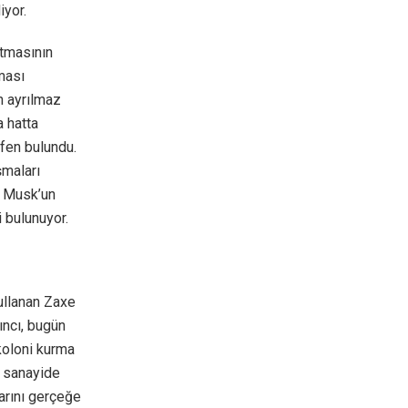
iyor.
atmasının
nması
n ayrılmaz
a hatta
fen bulundu.
şmaları
n Musk’un
 bulunuyor.
kullanan Zaxe
ıncı, bugün
 koloni kurma
e sanayide
arını gerçeğe