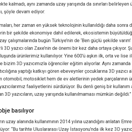
te kalmadı, aynı zamanda uzay yarışında da sınırları belirleyen 
ı, şöyle devam ediyor:
maları, her zaman en yüksek teknolojinin kullanıldığı daha sonra 
lerin bir şekilde ekonomiye dahil edilerek, ekosistemin büyütüldü
zay çalışmalarında bugün Türkiye’nin de ‘Ben güçlü şekilde varım
li 3D yazıcı olan Zaxe’nin de önemi bir kez daha ortaya çıkıyor. Ş
uşunda ürünlerimiz kullanılıyor. Yine 600’ü aşkın ilk, orta ve lise i
e bizim 3D yazıcımızla öğrenciler eğitim alıyorlar. Aynı zamanda
atıcılığına yaptığı katkıyı gören ebeveynler çocuklarına 3D yazıcı a
m otomobil, motosiklet hem de ev aletlerinin yedek parçalarının ür
yazıcılarımız faaliyetlerini sürdürüyor. Bu denli geniş bir kullanım 
an 3D yazıcıların, uzay yarışında kullanılmaması mümkün değildi.”
bje basılıyor
rın uzay alanında kullanımının 2014 yılına uzandığını anlatan Emre
lüyor: “Bu tarihte Uluslararası Uzay İstasyonu’nda ilk kez 3D yazıcı