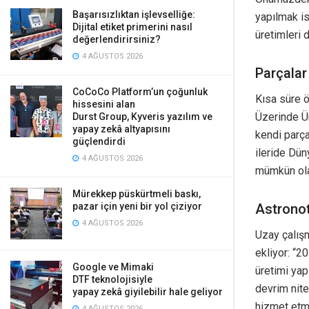
Başarısızlıktan işlevselliğe:
yapılmak is
Dijital etiket primerini nasıl
üretimleri 
değerlendirirsiniz?
4 AĞUSTOS 2026
Parçalar
CoCoCo Platform’un çoğunluk
Kısa süre ö
hissesini alan
Üzerinde Ür
Durst Group, Kyveris yazılım ve
yapay zekâ altyapısını
kendi parça
güçlendirdi
ileride Dün
4 AĞUSTOS 2026
mümkün ola
Mürekkep püskürtmeli baskı,
Astronot
pazar için yeni bir yol çiziyor
4 AĞUSTOS 2026
Uzay çalışm
ekliyor: “2
Google ve Mimaki
üretimi yap
DTF teknolojisiyle
devrim nite
yapay zekâ giyilebilir hale geliyor
hizmet etme
4 AĞUSTOS 2026