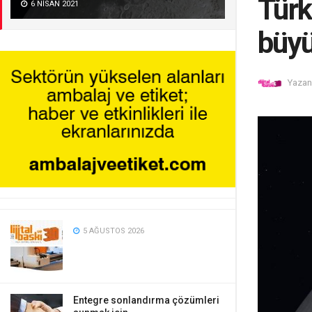
Türk
6 NISAN 2021
büyü
Yazan
5 AĞUSTOS 2026
Entegre sonlandırma çözümleri