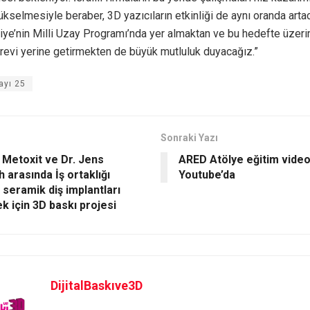
ükselmesiyle beraber, 3D yazıcıların etkinliği de aynı oranda artac
kiye’nin Milli Uzay Programı’nda yer almaktan ve bu hedefte üzer
örevi yerine getirmekten de büyük mutluluk duyacağız.”
ayı 25
Sonraki Yazı
, Metoxit ve Dr. Jens
ARED Atölye eğitim video
 arasında İş ortaklığı
Youtube’da
 seramik diş implantları
k için 3D baskı projesi
DijitalBaskıve3D