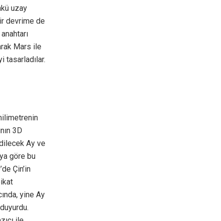
nkü uzay
bir devrime de
 anahtarı
arak Mars ile
 tasarladılar.
milimetrenin
ının 3D
idilecek Ay ve
’ya göre bu
de Çin’in
ikat
cında, yine Ay
 duyurdu.
ıcı ile