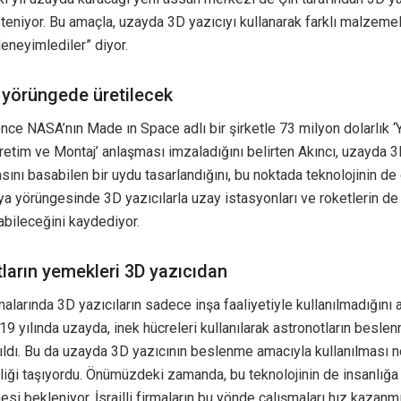
teniyor. Bu amaçla, uzayda 3D yazıcıyı kullanarak farklı malzeme
deneyimlediler” diyor.
 yörüngede üretilecek
nce NASA’nın Made ın Space adlı bir şirketle 73 milyon dolarlık 
etim ve Montaj’ anlaşması imzaladığını belirten Akıncı, uzayda 3D
sını basabilen bir uydu tasarlandığını, bu noktada teknolojinin de
ya yörüngesinde 3D yazıcılarla uzay istasyonları ve roketlerin de
bileceğini kaydediyor.
ların yemekleri 3D yazıcıdan
alarında 3D yazıcıların sadece inşa faaliyetiyle kullanılmadığını a
019 yılında uzayda, inek hücreleri kullanılarak astronotların beslen
ıldı. Bu da uzayda 3D yazıcının beslenme amacıyla kullanılması n
liği taşıyordu. Önümüzdeki zamanda, bu teknolojinin de insanlığa
si bekleniyor. İsrailli firmaların bu yönde çalışmaları hız kazan