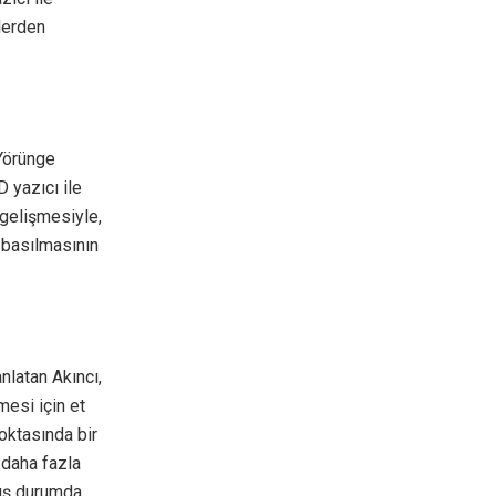
lerden
‘Yörünge
 yazıcı ile
 gelişmesiyle,
 basılmasının
nlatan Akıncı,
mesi için et
oktasında bir
 daha fazla
mış durumda.