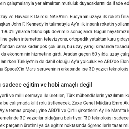
in çalışmalarıyla yer almaktan mutluluk duyacaklarını da ifade ed
ay ve Havacılık Dairesi NASA’nın, Rusya’nın uzaya ilk roketi fırl
şkan John F. Kennedy’in talimatıyla Ay’a ilk insanlı roketin yolla
, 1960’lı yıllarda teknolojik devrimle sonuçlandı. Bugün hayatımızı
aline gelen internetten televizyona, ortopedik yataktan kuru gıday
flondan cama kadar pek çok ürün, bu uzay yarışı sırasında tesadü
da ekonominin hizmetine girdi. Aradan geçen 60 yılda, uzay çalı
lanırken Türkiye’nin de dahil olduğu Ay’a yolculuk ve ABD’de Elo
u SpaceX’in Mars serüveninin arkasında ise 3D yazıcı teknolojisi
ı sadece eğitim ve hobi amaçlı değil
 yerli ve milli sermaye ile üretilen, Türk mühendislerin yazılımını 
a bu çalışmada kilit rolü üstlenecek. Zaxe Genel Müdürü Emre Ak
 Ay’a temas projesi, yine ABD’li ve Çin’li şirketlerin Ay ile Mars’ta
n temelinde 3D yazıcılar olduğunu belirtiyor. “3D teknolojisi sadec
ek parçanın üretimi ya da eğitim noktasında öğrencilerin tasarıml