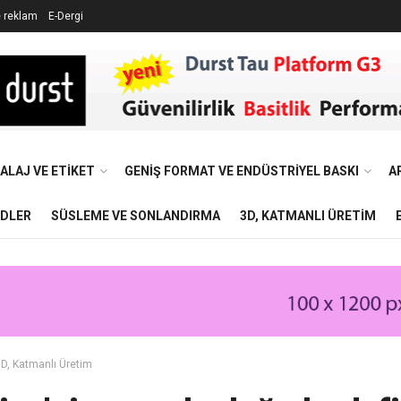
e reklam
E-Dergi
ALAJ VE ETIKET
GENIŞ FORMAT VE ENDÜSTRIYEL BASKI
A
NDLER
SÜSLEME VE SONLANDIRMA
3D, KATMANLI ÜRETIM
D, Katmanlı Üretim