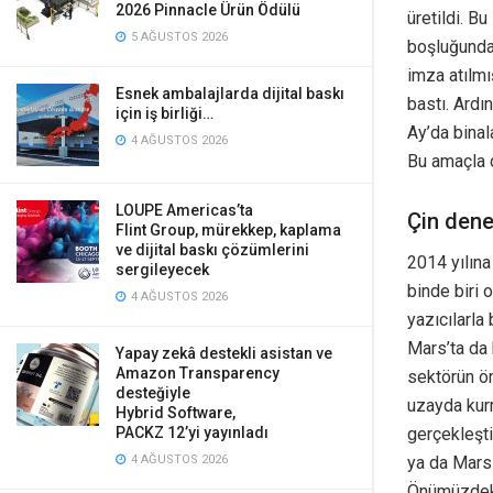
2026 Pinnacle Ürün Ödülü
üretildi. B
5 AĞUSTOS 2026
boşluğundak
imza atılmı
Esnek ambalajlarda dijital baskı
bastı. Ardı
için iş birliği…
Ay’da binal
4 AĞUSTOS 2026
Bu amaçla d
LOUPE Americas’ta
Çin dene
Flint Group, mürekkep, kaplama
ve dijital baskı çözümlerini
2014 yılına
sergileyecek
binde biri 
4 AĞUSTOS 2026
yazıcılarla
Mars’ta da 
Yapay zekâ destekli asistan ve
Amazon Transparency
sektörün ön
desteğiyle
uzayda kurm
Hybrid Software,
PACKZ 12’yi yayınladı
gerçekleşti
4 AĞUSTOS 2026
ya da Mars 
Önümüzdeki 