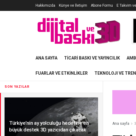
Hakkımızda
Künye ve İletişim
Abone Formu
E Takvim v
ANA SAYFA
TICARI BASKI VE YAYINCILIK
AMB
FUARLAR VE ETKINLIKLER
TEKNOLOJI VE TRE
SON YAZILAR
Türkiye’nin ay yolculuğu hedefine en
Ana sayfa
3
büyük destek 3D yazıcıdan çıkacak