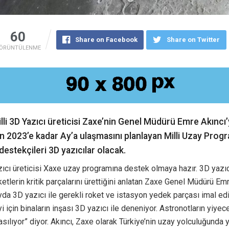
60
Share on Facebook
Share on Twitter
ÖRÜNTÜLENME
illi 3D Yazıcı üreticisi Zaxe’nin Genel Müdürü Emre Akıncı
in 2023’e kadar Ay’a ulaşmasını planlayan Milli Uzay Prog
estekçileri 3D yazıcılar olacak.
zıcı üreticisi Xaxe uzay programına destek olmaya hazır. 3D yazıc
etlerin kritik parçalarını ürettiğini anlatan Zaxe Genel Müdürü Emr
da 3D yazıcı ile gerekli roket ve istasyon yedek parçası imal edi
 için binaların inşası 3D yazıcı ile deneniyor. Astronotların yiyec
basılıyor” diyor. Akıncı, Zaxe olarak Türkiye’nin uzay yolculuğunda y