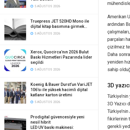
mühendisler
5 AĞUSTOS 2026
Amerikan Uz
Truepress JET 520HD Mono ile
ardından Ba
dijital kitap basımına girmek…
çalışmaları
5 AĞUSTOS 2026
parçaları h
çizilmez te
Xerox, Quocirca’nın 2026 Bulut
Daha sonra 
Baskı Hizmetleri Pazarında lider
yeniden hız
seçildi
sahip olduğ
5 AĞUSTOS 2026
3D yazıc
Koenig & Bauer Durst’un VariJET
106’sı ile yüksek hacimli dijital
katlanır karton üretimi
Türkiye’nin
5 AĞUSTOS 2026
3D Yazıcı d
Türkiye’nin
Prodigital güvencesiyle yeni
fikirlerini
nesil hibrit
gerekli yed
LED UV baskı makinesi: