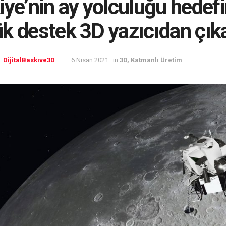
iye’nin ay yolculuğu hedef
k destek 3D yazıcıdan çık
:
DijitalBaskıve3D
6 Nisan 2021
in
3D, Katmanlı Üretim