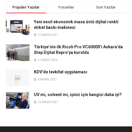
Popüler Yazılar
Yorumlar
Son Yazılar
Yeni nesil ekonomik masa üstü dijital renkli
etiket baskı makinesi
15 MAYIS 2021
Türkiye’nin ilk Ricoh Pro VC60000’i Ankara’da
Step Dijital Repro’ya kuruldu
21 MART 2020
KDV’de tevkifat uygulaması
6 NISAN 2021
UV mi, solvent mi, işiniz için hangisi daha iyi?
15 MAYIS 2021