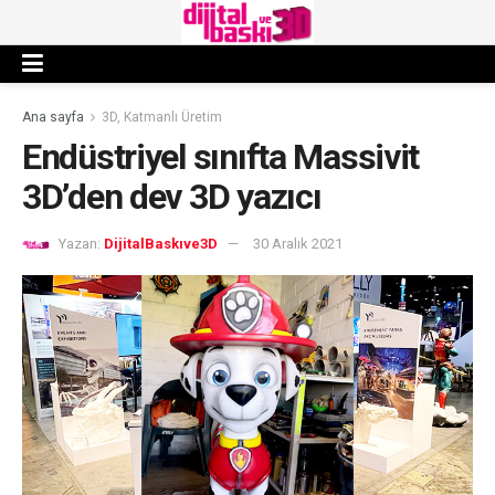
Ana sayfa
3D, Katmanlı Üretim
Endüstriyel sınıfta Massivit
3D’den dev 3D yazıcı
Yazan:
DijitalBaskıve3D
30 Aralık 2021