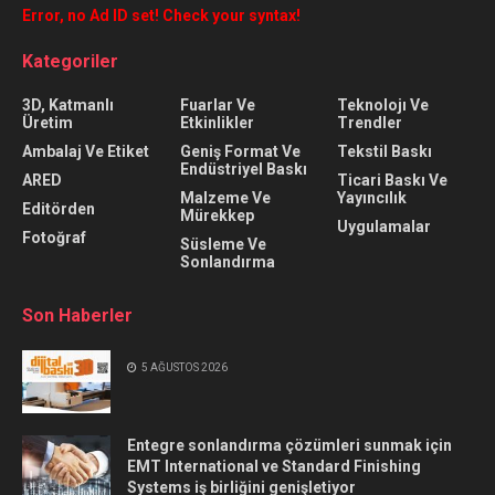
Error, no Ad ID set! Check your syntax!
Kategoriler
3D, Katmanlı
Fuarlar Ve
Teknolojı Ve
Üretim
Etkinlikler
Trendler
Ambalaj Ve Etiket
Geniş Format Ve
Tekstil Baskı
Endüstriyel Baskı
ARED
Ticari Baskı Ve
Malzeme Ve
Yayıncılık
Editörden
Mürekkep
Uygulamalar
Fotoğraf
Süsleme Ve
Sonlandırma
Son Haberler
5 AĞUSTOS 2026
Entegre sonlandırma çözümleri sunmak için
EMT International ve Standard Finishing
Systems iş birliğini genişletiyor