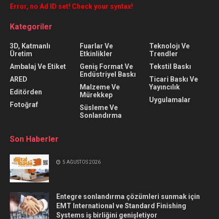
Error, no Ad ID set! Check your syntax!
Kategoriler
3D, Katmanlı
Fuarlar Ve
Teknolojı Ve
Üretim
Etkinlikler
Trendler
Ambalaj Ve Etiket
Geniş Format Ve
Tekstil Baskı
Endüstriyel Baskı
ARED
Ticari Baskı Ve
Malzeme Ve
Yayıncılık
Editörden
Mürekkep
Uygulamalar
Fotoğraf
Süsleme Ve
Sonlandırma
Son Haberler
5 AĞUSTOS 2026
Entegre sonlandırma çözümleri sunmak için
EMT International ve Standard Finishing
Systems iş birliğini genişletiyor