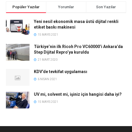
Popüler Yazılar
Yorumlar
Son Yazılar
Yeni nesil ekonomik masa üstü dijital renkli
etiket baskı makinesi
15 MAYIS 2021
Türkiye’nin ilk Ricoh Pro VC60000’i Ankara’da
Step Dijital Repro’ya kuruldu
21 MART 2020
KDV’de tevkifat uygulaması
6 NISAN 2021
UV mi, solvent mi, işiniz için hangisi daha iyi?
15 MAYIS 2021