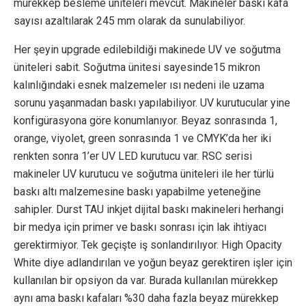
mürekkep besleme üniteleri mevcut. Makineler baskı kafa
sayısı azaltılarak 245 mm olarak da sunulabiliyor.
Her şeyin upgrade edilebildiği makinede UV ve soğutma
üniteleri sabit. Soğutma ünitesi sayesinde15 mikron
kalınlığındaki esnek malzemeler ısı nedeni ile uzama
sorunu yaşanmadan baskı yapılabiliyor. UV kurutucular yine
konfigürasyona göre konumlanıyor. Beyaz sonrasında 1,
orange, viyolet, green sonrasında 1 ve CMYK’da her iki
renkten sonra 1’er UV LED kurutucu var. RSC serisi
makineler UV kurutucu ve soğutma üniteleri ile her türlü
baskı altı malzemesine baskı yapabilme yeteneğine
sahipler. Durst TAU inkjet dijital baskı makineleri herhangi
bir medya için primer ve baskı sonrası için lak ihtiyacı
gerektirmiyor. Tek geçişte iş sonlandırılıyor. High Opacity
White diye adlandırılan ve yoğun beyaz gerektiren işler için
kullanılan bir opsiyon da var. Burada kullanılan mürekkep
aynı ama baskı kafaları %30 daha fazla beyaz mürekkep