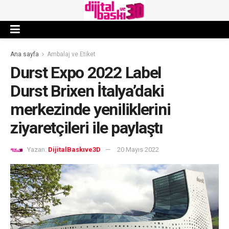
Ana sayfa
Ambalaj ve Etiket
Durst Expo 2022 Label
Durst Brixen İtalya’daki
merkezinde yeniliklerini
ziyaretçileri ile paylaştı
Yazan:
DijitalBaskıve3D
20 Mayıs 2022