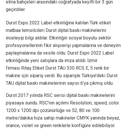
elma bahçeleri arasındaki coğrafyada keyifli bir 3 gün
geçirdiler.
Durst Expo 2022 Label etkinliğine katılan Türk etiket
matbaa temsilcileri Durst dijital baskı makinelerini
inceleyip bilgi aldılar. Etkinliğin sosyal boyutu sektör
profesyonellerinin fikir alışverişi yapmalarına ve deneyim
paylaşmalarına da vesile oldu. Durst Expo 2022 Label
etkinliğinde yeni satışlara da imza atıldı. İzmir
firması Ritaş Etiket Durst TAU 330 RCS E, 5 renk bir
makine için sipariş verdi. Bu siparişle Türkiye’deki Durst
TAU dijital baskı makinelerinin sayısı 6’ya çıkmış oldu.
Durst 2017 yılında RSC serisi dijital baskı makinelerini
piyasaya sundu. RSC’nin açılımı Resolution, speed, color.
1200 x 1200 dpi çözünürlüğe ve 52, 80 ve 100
metre/dakika hıza sahip makineler CMYK yanında beyaz,
orance, violet ve green renklerle konfigüre edilebiliyor.