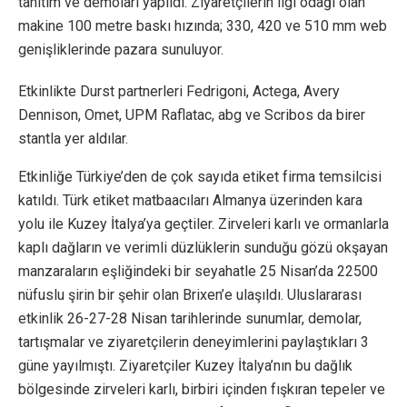
tanıtım ve demoları yapıldı. Ziyaretçilerin ilgi odağı olan
makine 100 metre baskı hızında; 330, 420 ve 510 mm web
genişliklerinde pazara sunuluyor.
Etkinlikte Durst partnerleri Fedrigoni, Actega, Avery
Dennison, Omet, UPM Raflatac, abg ve Scribos da birer
stantla yer aldılar.
Etkinliğe Türkiye’den de çok sayıda etiket firma temsilcisi
katıldı. Türk etiket matbaacıları Almanya üzerinden kara
yolu ile Kuzey İtalya’ya geçtiler. Zirveleri karlı ve ormanlarla
kaplı dağların ve verimli düzlüklerin sunduğu gözü okşayan
manzaraların eşliğindeki bir seyahatle 25 Nisan’da 22500
nüfuslu şirin bir şehir olan Brixen’e ulaşıldı. Uluslararası
etkinlik 26-27-28 Nisan tarihlerinde sunumlar, demolar,
tartışmalar ve ziyaretçilerin deneyimlerini paylaştıkları 3
güne yayılmıştı. Ziyaretçiler Kuzey İtalya’nın bu dağlık
bölgesinde zirveleri karlı, birbiri içinden fışkıran tepeler ve