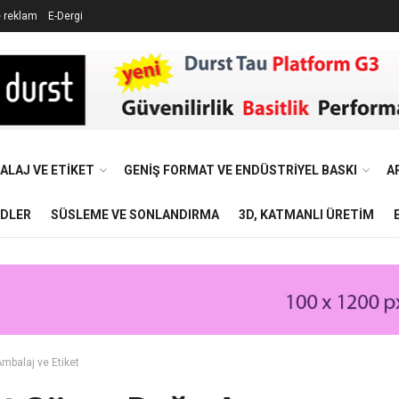
e reklam
E-Dergi
ALAJ VE ETIKET
GENIŞ FORMAT VE ENDÜSTRIYEL BASKI
A
NDLER
SÜSLEME VE SONLANDIRMA
3D, KATMANLI ÜRETIM
mbalaj ve Etiket