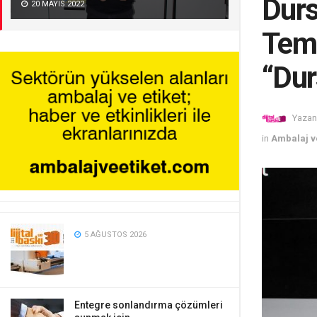
Durs
20 MAYIS 2022
Tems
“Dur
Yazan
in
Ambalaj ve
5 AĞUSTOS 2026
Entegre sonlandırma çözümleri