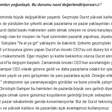
umları yoğunlaştı. Bu durumu nasıl değerlendiriyorsu
nuz?
iminde büyük değişiklikler yaşandı. Geçmişte Durst yüksek kalite
 ile yürütülen bir şirketti ancak pazarlama ve pazar yaklaşımları
 Durst dijital baskı makineleri satın almak isteyen ve ürünü karşıla
nağı olan bir müşteri ile fiyat üzerinden pazarlık yapılmaz, diyalo
Satışlara “Ya al ya git” yaklaşımı ile bakılırdı. Şirketin geçmişteki 
33 yıl boyunca görev yapan Durst’un önceki CEO’su üst düzey bir 
si mükemmeldi. Eğer müşteri iyi kalite beklentisi olursa Durst alı
Durst’ta değişim başladı. Zamanında önceki CEO’nun asistanlığını
amper CEO olarak göreve geldi ve daha pazarlama odaklı bir işle
mini yaydı ve yeni gelişimleri ile yeni pazarlara açıldı. Örneğin et
it” stratejisinin işe yaramayacağını gördüler ve buna yönelik çalı
 Christoph Gamper bu hamleleri ile pazarda büyük ses getirdi diyeb
aşta olmak üzere günümüz koşullarının getirdiği birçok sebepten
z pazar rekabetinde geride konumlanıyorlar. Biz de Durst teknolojil
 ve yüksek kalitesi ile pazardaki açık avantajımızı kullanıyoruz.