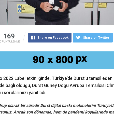
169
Share on Facebook
Share on Twitter
ÖRÜNTÜLENME
o 2022 Label etkinliğinde, Türkiye’de Durst’u temsil eden
 de bağlı olduğu, Durst Güney Doğu Avrupa Temsilcisi Chr
 sorularımızı yanıtladı.
rup olarak bir süredir Durst dijital baskı makinelerini Türkiye’
rsunuz. Ancak son dönemde, hem de pandemi koşullarında m