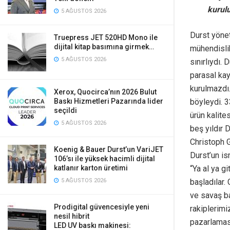
kurul
5 AĞUSTOS 2026
Durst yönet
Truepress JET 520HD Mono ile
dijital kitap basımına girmek…
mühendislik
5 AĞUSTOS 2026
sınırlıydı.
parasal kay
kurulmazdı. 
Xerox, Quocirca’nın 2026 Bulut
böyleydi. 
Baskı Hizmetleri Pazarında lider
seçildi
ürün kalite
5 AĞUSTOS 2026
beş yıldır 
Christoph G
Koenig & Bauer Durst’un VariJET
Durst’un is
106’sı ile yüksek hacimli dijital
“Ya al ya g
katlanır karton üretimi
başladılar.
5 AĞUSTOS 2026
ve savaş b
Prodigital güvencesiyle yeni
rakiplerimi
nesil hibrit
pazarlaması
LED UV baskı makinesi: