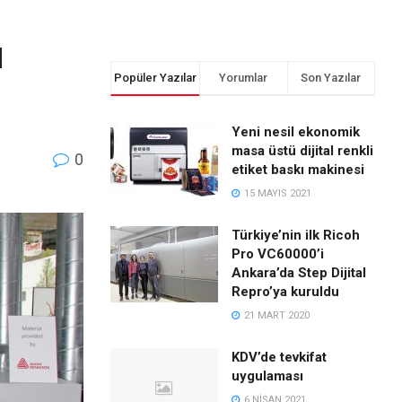
u
Popüler Yazılar
Yorumlar
Son Yazılar
Yeni nesil ekonomik
masa üstü dijital renkli
0
etiket baskı makinesi
15 MAYIS 2021
Türkiye’nin ilk Ricoh
Pro VC60000’i
Ankara’da Step Dijital
Repro’ya kuruldu
21 MART 2020
KDV’de tevkifat
uygulaması
6 NISAN 2021