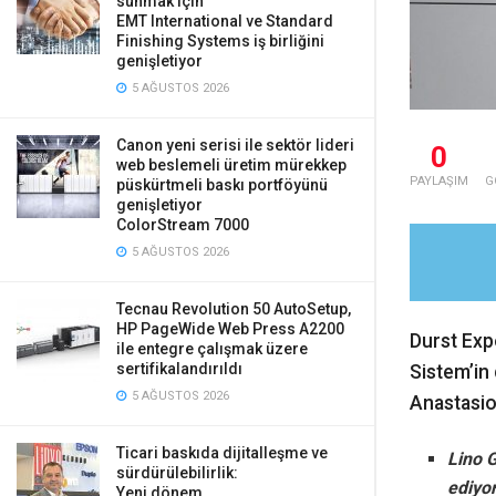
sunmak için
EMT International ve Standard
Finishing Systems iş birliğini
genişletiyor
5 AĞUSTOS 2026
Canon yeni serisi ile sektör lideri
0
web beslemeli üretim mürekkep
PAYLAŞIM
G
püskürtmeli baskı portföyünü
genişletiyor
ColorStream 7000
5 AĞUSTOS 2026
Tecnau Revolution 50 AutoSetup,
HP PageWide Web Press A2200
Durst Exp
ile entegre çalışmak üzere
sertifikalandırıldı
Sistem’in
5 AĞUSTOS 2026
Anastasiou
Ticari baskıda dijitalleşme ve
Lino G
sürdürülebilirlik:
ediyo
Yeni dönem