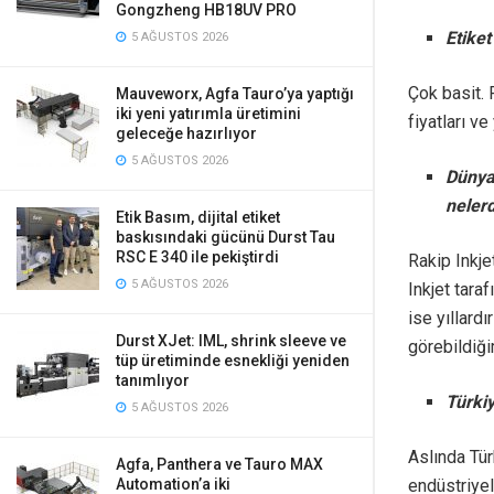
Gongzheng HB18UV PRO
Etiket
5 AĞUSTOS 2026
Çok basit.
Mauveworx, Agfa Tauro’ya yaptığı
iki yeni yatırımla üretimini
fiyatları ve
geleceğe hazırlıyor
5 AĞUSTOS 2026
Dünya
nelerd
Etik Basım, dijital etiket
baskısındaki gücünü Durst Tau
RSC E 340 ile pekiştirdi
Rakip Inkje
5 AĞUSTOS 2026
Inkjet tara
ise yıllar
Durst XJet: IML, shrink sleeve ve
görebildiği
tüp üretiminde esnekliği yeniden
tanımlıyor
Türkiy
5 AĞUSTOS 2026
Aslında Tür
Agfa, Panthera ve Tauro MAX
endüstriyel
Automation’a iki