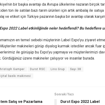
kiye’nin bir başka avantajı da Avrupa ülkelerine nazaran birçok ta
den ton ile satılan bazı tarım ürünleri için artık ambalaj ile satışa
aj ve etiket için Türkiye pazarının başka bir avantajı olarak karşım
Expo 2022 Label etkinliğinde neler hedeflendi? Bu hedeflere ul
apmamızın en temel sebebi müşterinin Label Expo’yu ziyaret etme
Müşteriler makineleri görüp diyalog kurmak istediler ancak fuar ipt
nerlerimiz ile görüşüp bu Expo’yu yapmaya ve müşterilerimizi da
k. Gördüğünüz üzere makineler çalışıyor ve insanlar burada.
hristoph Gamper
Durst RSC
Lino Grup
Sayı 38
dijital baskı makinesi
Sonraki Yazı
stem Satış ve Pazarlama
Durst Expo 2022 Label