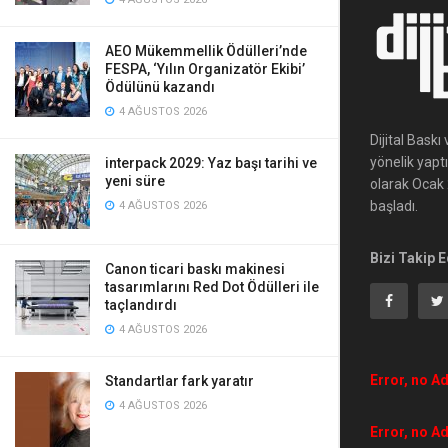
AEO Mükemmellik Ödülleri’nde
FESPA, ‘Yılın Organizatör Ekibi’
Ödülünü kazandı
4 AĞUSTOS 2026
Dijital Bask
yönelik yapt
interpack 2029: Yaz başı tarihi ve
yeni süre
olarak Ocak 2
başladı.
4 AĞUSTOS 2026
Bizi Takip E
Canon ticari baskı makinesi
tasarımlarını Red Dot Ödülleri ile
taçlandırdı
4 AĞUSTOS 2026
Error, no Ad
Standartlar fark yaratır
4 AĞUSTOS 2026
Error, no Ad