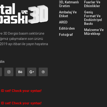
3D, Katmanlı
Fuarlar Ve
Üretim
Etkinlikler
Ambalaj Ve
Geniş
Etiket
Format Ve
Endüstriyel
ARED
Baskı
Editörden
Malzeme Ve
ı ve 3D Dergisi basım sektörüne
Mürekkep
Fotoğraf
ığımız çalışmaların son ürünü
019 ayı itibari ile yayın hayatına
din
 ID set! Check your syntax!
 ID set! Check your syntax!