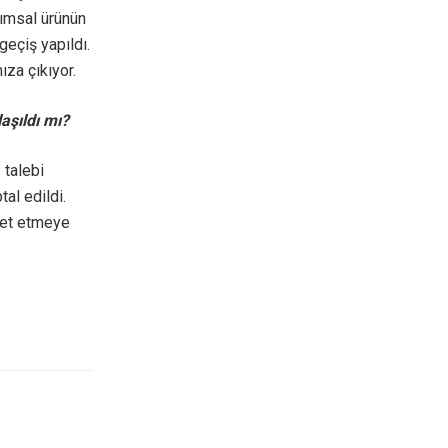
rımsal ürünün
 geçiş yapıldı.
ıza çıkıyor.
aşıldı mı?
 talebi
al edildi.
vet etmeye