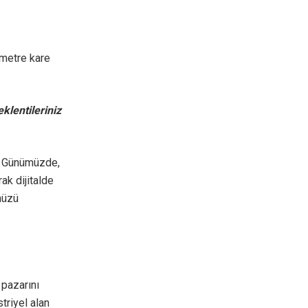
 metre kare
klentileriniz
r. Günümüzde,
ak dijitalde
müzü
 pazarını
triyel alan