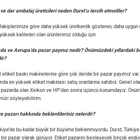
 ve dar ambalaj üreticileri neden Durst’u tercih etmeliler?
 Rakiplerimize göre daha yüksek üretkenlik gösteren, daha uygun
 yüksek kaliteleri olan ürünlerimiz olduğu için.
da ve Avrupa’da pazar payınız nedir? Önümüzdeki yıllardaki be
ir?
t etiket baskı makinelerine göre çok ileride bir pazar payımız va
fında en yüksek etiket makinası satış oranlarına sahibiz. Genel olar
dır pazarda olan Xeikon ve HP’den sonra üçüncü konumdayız. Önü
mizi söyleyebilirim.
e pazarı hakkında beklentileriniz nelerdir?
kiye’de bu kadar büyük bir büyüme beklenmiyordu. Durst, Türkiye
 bir pazar olarak görüyor. Etiket pazarını besleyecek birçok endüs