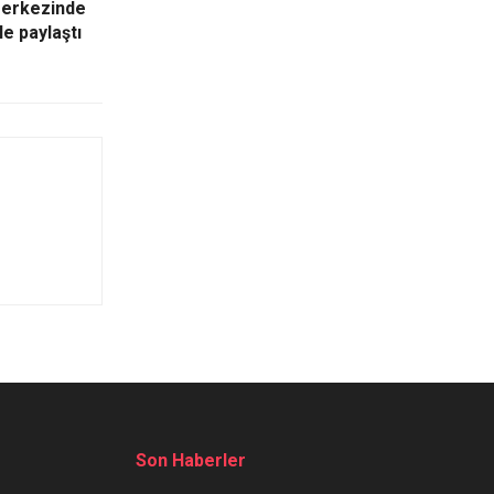
 merkezinde
ile paylaştı
Son Haberler