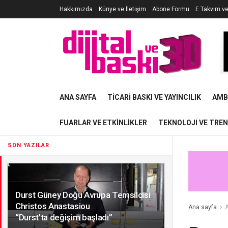
Hakkımızda
Künye ve İletişim
Abone Formu
E Takvim v
ANA SAYFA
TICARI BASKI VE YAYINCILIK
AMB
FUARLAR VE ETKINLIKLER
TEKNOLOJI VE TRE
SON YAZILAR
Durst Güney Doğu Avrupa Temsilcisi
Christos Anastasiou
Ana sayfa
A
“Durst’ta değişim başladı”