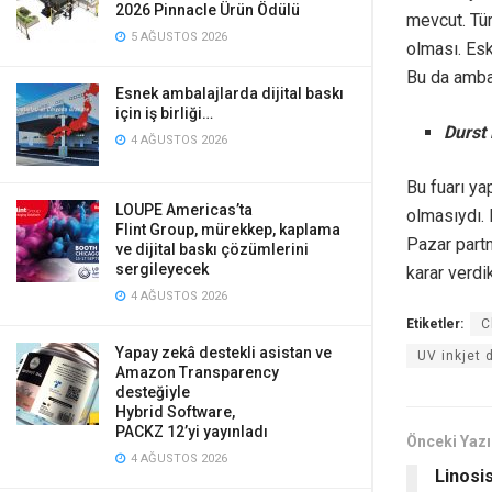
2026 Pinnacle Ürün Ödülü
mevcut. Tür
5 AĞUSTOS 2026
olması. Eski
Bu da ambal
Esnek ambalajlarda dijital baskı
için iş birliği…
Durst 
4 AĞUSTOS 2026
Bu fuarı y
LOUPE Americas’ta
olmasıydı. 
Flint Group, mürekkep, kaplama
Pazar part
ve dijital baskı çözümlerini
sergileyecek
karar verdi
4 AĞUSTOS 2026
Etiketler:
C
Yapay zekâ destekli asistan ve
UV inkjet 
Amazon Transparency
desteğiyle
Hybrid Software,
PACKZ 12’yi yayınladı
Önceki Yazı
4 AĞUSTOS 2026
Linosi