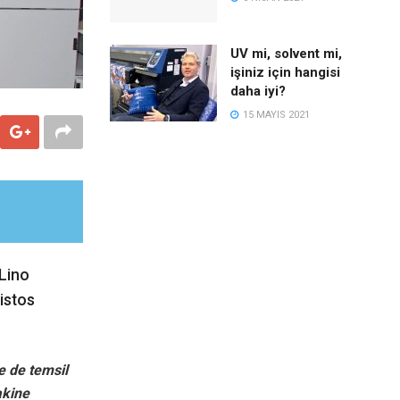
UV mi, solvent mi,
işiniz için hangisi
daha iyi?
15 MAYIS 2021
 Lino
istos
de de temsil
akine