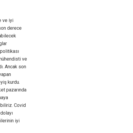
 ve iyi
 son derece
yabilecek
glar
politikası
mühendisti ve
rdı. Ancak son
 yapan
yiş kurdu.
iket pazarında
şmaya
iliriz. Covid
 dolayı
erinin iyi