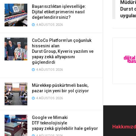
Müdürü
Başarısızlıktan işlevselliğe:
Durst d
Dijital etiket primerini nasıl
uygula
değerlendirirsiniz?
4 AĞUSTOS 2026
CoCoCo Platform’un çoğunluk
hissesini alan
Durst Group, Kyveris yazılım ve
yapay zekâ altyapısını
güçlendirdi
4 AĞUSTOS 2026
Mürekkep püskürtmeli baskı,
pazar için yeni bir yol çiziyor
4 AĞUSTOS 2026
Google ve Mimaki
DTF teknolojisiyle
Hakkımız
yapay zekâ giyilebilir hale geliyor
4 AĞUSTOS 2026