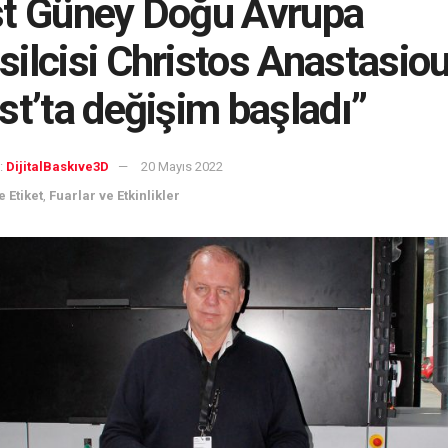
t Güney Doğu Avrupa
ilcisi Christos Anastasio
st’ta değişim başladı”
:
DijitalBaskıve3D
20 Mayıs 2022
 Etiket
,
Fuarlar ve Etkinlikler