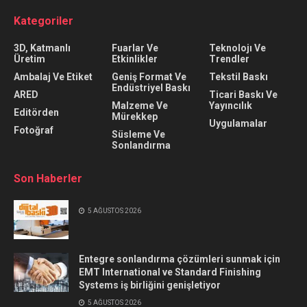
Kategoriler
3D, Katmanlı
Fuarlar Ve
Teknolojı Ve
Üretim
Etkinlikler
Trendler
Ambalaj Ve Etiket
Geniş Format Ve
Tekstil Baskı
Endüstriyel Baskı
ARED
Ticari Baskı Ve
Malzeme Ve
Yayıncılık
Editörden
Mürekkep
Uygulamalar
Fotoğraf
Süsleme Ve
Sonlandırma
Son Haberler
5 AĞUSTOS 2026
Entegre sonlandırma çözümleri sunmak için
EMT International ve Standard Finishing
Systems iş birliğini genişletiyor
5 AĞUSTOS 2026