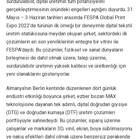
sürdürülebilir, dijital üretimin tüm potansiyelini
gerçekleştirmesinin önündeki engelleri aştığını duyurdu. 31
Mayıs – 3 Haziran tarihleri arasında FESPA Global Print
Expo 2022’de türünün ilk örneği bir deneyimle dijital tekstil
üretim statükosuna meydan okuyan şirket, sektördeki ilk
çözümlerin en son yeniliklerinin entegre bir vitrini ile
FESPA’daydı. Bu çözümler, fiziksel ve sanal dünyaların
birleşmesi de dahil olmak üzere, talep üzerine,
sürdürülebilir üretimin yüksek kalitesi ve üretkenliği için
yeni olanaklarını gösteriyorlar.
Almanya’nın Berlin kentinde düzenlenen dört günlük
endüstri etkinliği boyunca şirket, ezber bozan MAX
teknolojisine dayanan tek adımlı, dijital doğrudan giysiye
(DTG) ve doğrudan kumaşa (DTF) üretim çözümleri
portföyüyle sahnedeydi. Bu çözümler, sipariş üzerine
çalışanlar ve markaların 3D, vinil, ekran, boya süblimasyonu
ve nakış efektleri dahil olmak üzere benzersiz perakende