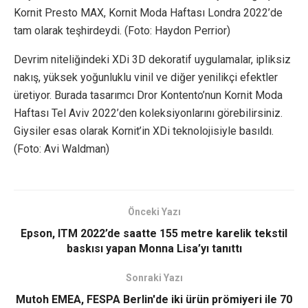
Kornit Presto MAX, Kornit Moda Haftası Londra 2022’de
tam olarak teşhirdeydi. (Foto: Haydon Perrior)
Devrim niteliğindeki XDi 3D dekoratif uygulamalar, ipliksiz
nakış, yüksek yoğunluklu vinil ve diğer yenilikçi efektler
üretiyor. Burada tasarımcı Dror Kontento’nun Kornit Moda
Haftası Tel Aviv 2022’den koleksiyonlarını görebilirsiniz.
Giysiler esas olarak Kornit’in XDi teknolojisiyle basıldı.
(Foto: Avi Waldman)
Önceki Yazı
Epson, ITM 2022’de saatte 155 metre karelik tekstil
baskısı yapan Monna Lisa’yı tanıttı
Sonraki Yazı
Mutoh EMEA, FESPA Berlin'de iki ürün prömiyeri ile 70