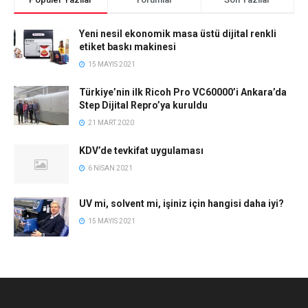
Yeni nesil ekonomik masa üstü dijital renkli
etiket baskı makinesi
15 MAYIS 2021
Türkiye’nin ilk Ricoh Pro VC60000’i Ankara’da
Step Dijital Repro’ya kuruldu
21 MART 2020
KDV’de tevkifat uygulaması
6 NISAN 2021
UV mi, solvent mi, işiniz için hangisi daha iyi?
15 MAYIS 2021