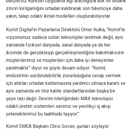
benzersiz Küresel Uygulama Ağı aracılığıyla atık ve tedarik
zinciri kırılganlığını ortadan kaldırarak son tüketiciye daha
yakın, talep odaklı ikmal modelleri oluşturabiliyorlar.
Kornit Digital’in Pazarlama Direktörü Ömer Kulka, “Kornit’te
vizyonumuz sadece üstün teknolojiler üretmek değil, aynı
zamanda fiziksel dünyada, sanal dünyada ya da her
ikisinde de gerçekleşip gerçekleşmediğine bakılmaksızın
müşterilerimiz ve müşterileri için daha iyi deneyimler
yaratmaktır” diyor ve şöyle devam ediyor: “Kornit,
endüstrinin sürdürülebilirlik zorunluluğuna cevap vermek
için atıkları ortadan kaldırmasına yardımcı olmaya kararlı ve
aynı zamanda en titiz kalite standartlarından başka bir
şeye razı değil. Devrim niteliğindeki MAX teknolojisi
odaklı üretim sistemleri serimiz ve yenilikçi iş akışı
yeteneklerimiz bu taahhüdü taşıyor.”
Kornit EMEA Başkanı Chris Govier, şunları söylüyor: