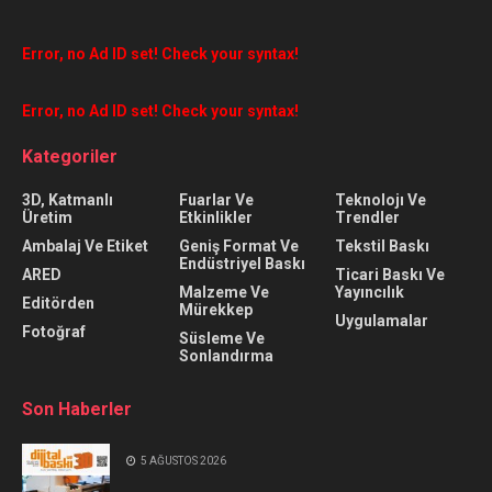
Error, no Ad ID set! Check your syntax!
Error, no Ad ID set! Check your syntax!
Kategoriler
3D, Katmanlı
Fuarlar Ve
Teknolojı Ve
Üretim
Etkinlikler
Trendler
Ambalaj Ve Etiket
Geniş Format Ve
Tekstil Baskı
Endüstriyel Baskı
ARED
Ticari Baskı Ve
Malzeme Ve
Yayıncılık
Editörden
Mürekkep
Uygulamalar
Fotoğraf
Süsleme Ve
Sonlandırma
Son Haberler
5 AĞUSTOS 2026