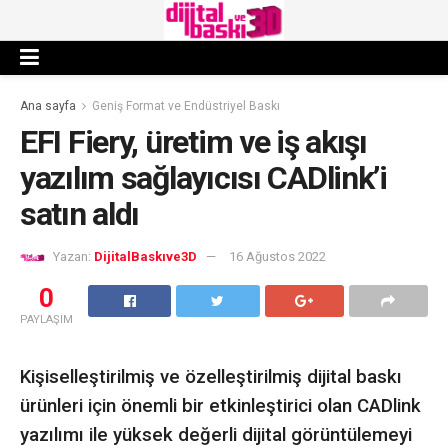
Ana sayfa
Geniş Format ve Endüstriyel Baskı
EFI Fiery, üretim ve iş akışı
yazılım sağlayıcısı CADlink’i
satın aldı
Yazan:
DijitalBaskıve3D
16 Ağustos 2022
0
PAYLAŞIM
Kişiselleştirilmiş ve özelleştirilmiş dijital baskı
ürünleri için önemli bir etkinleştirici olan CADlink
yazılımı ile yüksek değerli dijital görüntülemeyi