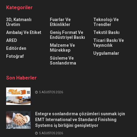
Kategoriler
3D, Katmanlı
Fuarlar Ve
Teknolojı Ve
Üretim
Etkinlikler
Trendler
Ambalaj Ve Etiket
Geniş Format Ve
Tekstil Baskı
Endüstriyel Baskı
ARED
Ticari Baskı Ve
Malzeme Ve
Yayıncılık
Editörden
Mürekkep
Uygulamalar
Fotoğraf
Süsleme Ve
Sonlandırma
Son Haberler
5 AĞUSTOS 2026
Entegre sonlandırma çözümleri sunmak için
EMT International ve Standard Finishing
Systems iş birliğini genişletiyor
5 AĞUSTOS 2026