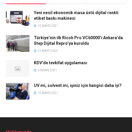
Yeni nesil ekonomik masa üstü dijital renkli
etiket baskı makinesi
15 MAYIS 2021
Türkiye’nin ilk Ricoh Pro VC60000’i Ankara’da
Step Dijital Repro’ya kuruldu
21 MART 2020
KDV’de tevkifat uygulaması
6 NISAN 2021
UV mi, solvent mi, işiniz için hangisi daha iyi?
15 MAYIS 2021