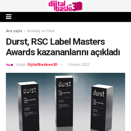
Ana sayfa
Ambalaj ve Etiket
Durst, RSC Label Masters
Awards kazananlarını açıkladı
Yazan:
DijitalBaskıve3D
1 Kasım 2022