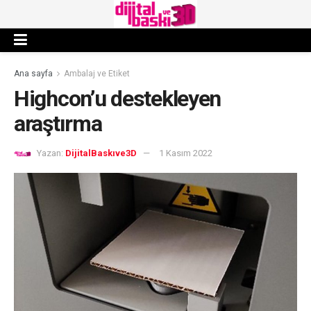
Ana sayfa
Ambalaj ve Etiket
Highcon’u destekleyen
araştırma
Yazan:
DijitalBaskıve3D
1 Kasım 2022