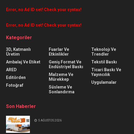
Error, no Ad ID set! Check your syntax!
Error, no Ad ID set! Check your syntax!
Kategoriler
3D, Katmanlı
Fuarlar Ve
Teknolojı Ve
Üretim
Etkinlikler
Trendler
Ambalaj Ve Etiket
Geniş Format Ve
Tekstil Baskı
Endüstriyel Baskı
ARED
Ticari Baskı Ve
Malzeme Ve
Yayıncılık
Editörden
Mürekkep
Uygulamalar
Fotoğraf
Süsleme Ve
Sonlandırma
Son Haberler
5 AĞUSTOS 2026