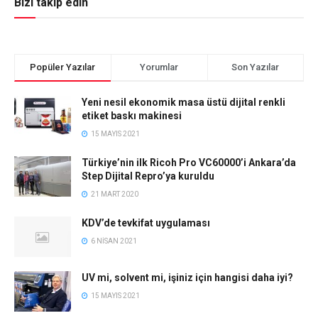
Bizi takip edin
Popüler Yazılar
Yorumlar
Son Yazılar
Yeni nesil ekonomik masa üstü dijital renkli
etiket baskı makinesi
15 MAYIS 2021
Türkiye’nin ilk Ricoh Pro VC60000’i Ankara’da
Step Dijital Repro’ya kuruldu
21 MART 2020
KDV’de tevkifat uygulaması
6 NISAN 2021
UV mi, solvent mi, işiniz için hangisi daha iyi?
15 MAYIS 2021