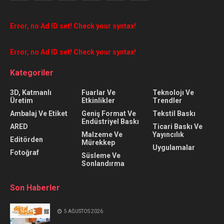
Error, no Ad ID set! Check your syntax!
Error, no Ad ID set! Check your syntax!
Kategoriler
3D, Katmanlı
Fuarlar Ve
Teknolojı Ve
Üretim
Etkinlikler
Trendler
Ambalaj Ve Etiket
Geniş Format Ve
Tekstil Baskı
Endüstriyel Baskı
ARED
Ticari Baskı Ve
Malzeme Ve
Yayıncılık
Editörden
Mürekkep
Uygulamalar
Fotoğraf
Süsleme Ve
Sonlandırma
Son Haberler
5 AĞUSTOS 2026