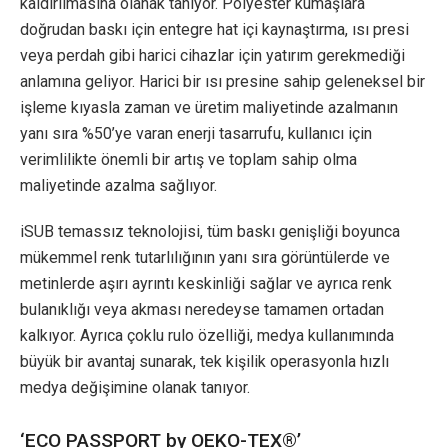
kaldırılmasına olanak tanıyor. Polyester kumaşlara
doğrudan baskı için entegre hat içi kaynaştırma, ısı presi
veya perdah gibi harici cihazlar için yatırım gerekmediği
anlamına geliyor. Harici bir ısı presine sahip geleneksel bir
işleme kıyasla zaman ve üretim maliyetinde azalmanın
yanı sıra %50’ye varan enerji tasarrufu, kullanıcı için
verimlilikte önemli bir artış ve toplam sahip olma
maliyetinde azalma sağlıyor.
iSUB temassız teknolojisi, tüm baskı genişliği boyunca
mükemmel renk tutarlılığının yanı sıra görüntülerde ve
metinlerde aşırı ayrıntı keskinliği sağlar ve ayrıca renk
bulanıklığı veya akması neredeyse tamamen ortadan
kalkıyor. Ayrıca çoklu rulo özelliği, medya kullanımında
büyük bir avantaj sunarak, tek kişilik operasyonla hızlı
medya değişimine olanak tanıyor.
‘ECO PASSPORT by OEKO-TEX®’