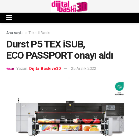
Ana sayfa
Tekstil Baskı
Durst P5 TEX iSUB,
ECO PASSPORT onayı aldı
Yazan:
DijitalBaskıve3D
25 Aralık 2022