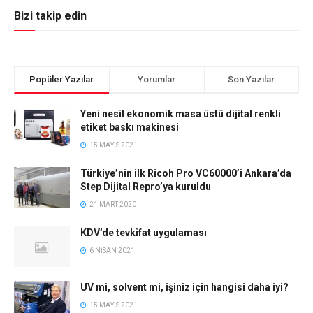
Bizi takip edin
Popüler Yazılar
Yorumlar
Son Yazılar
Yeni nesil ekonomik masa üstü dijital renkli
etiket baskı makinesi
15 MAYIS 2021
Türkiye’nin ilk Ricoh Pro VC60000’i Ankara’da
Step Dijital Repro’ya kuruldu
21 MART 2020
KDV’de tevkifat uygulaması
6 NISAN 2021
UV mi, solvent mi, işiniz için hangisi daha iyi?
15 MAYIS 2021