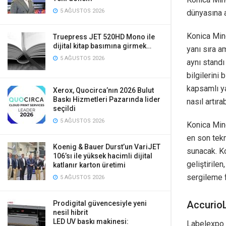
5 AĞUSTOS 2026
dünyasına 
Konica Min
Truepress JET 520HD Mono ile
dijital kitap basımına girmek…
yanı sıra a
5 AĞUSTOS 2026
aynı standı 
bilgilerini
kapsamlı ya
Xerox, Quocirca’nın 2026 Bulut
Baskı Hizmetleri Pazarında lider
nasıl artıra
seçildi
5 AĞUSTOS 2026
Konica Mino
en son tekn
Koenig & Bauer Durst’un VariJET
sunacak. Ko
106’sı ile yüksek hacimli dijital
geliştirile
katlanır karton üretimi
sergileme f
5 AĞUSTOS 2026
Accurio
Prodigital güvencesiyle yeni
nesil hibrit
LED UV baskı makinesi:
Labelexpo F