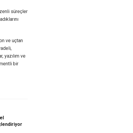
zenli süreçler
adıklarını
yon ve uçtan
adeli,
r, yazılım ve
entli bir
el
lendiriyor