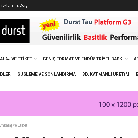
e reklam
E-Dergi
ALAJ VE ETIKET
GENIŞ FORMAT VE ENDÜSTRIYEL BASKI
A
NDLER
SÜSLEME VE SONLANDIRMA
3D, KATMANLI ÜRETIM
mbalaj ve Etiket