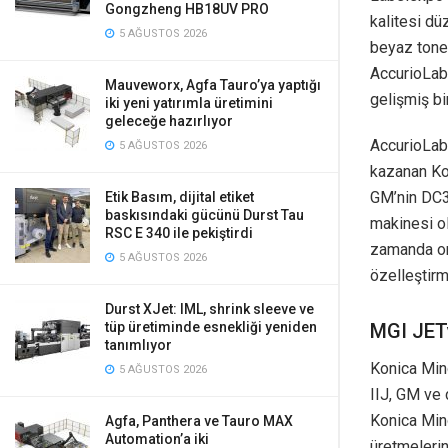
Gongzheng HB18UV PRO
kalitesi d
5 AĞUSTOS 2026
beyaz toner
AccurioLab
Mauveworx, Agfa Tauro’ya yaptığı
gelişmiş bi
iki yeni yatırımla üretimini
geleceğe hazırlıyor
AccurioLabe
5 AĞUSTOS 2026
kazanan Kon
GM’nin DC33
Etik Basım, dijital etiket
baskısındaki gücünü Durst Tau
makinesi ol
RSC E 340 ile pekiştirdi
zamanda orta
5 AĞUSTOS 2026
özelleştirm
Durst XJet: IML, shrink sleeve ve
MGI JET
tüp üretiminde esnekliği yeniden
tanımlıyor
Konica Mino
5 AĞUSTOS 2026
IIJ, GM ve 
Konica Mino
Agfa, Panthera ve Tauro MAX
Automation’a iki
üretmelerin