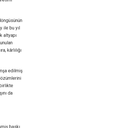
 döngüsünün
 ile bu yıl
ik altyapı
sunulan
a, kârlılığı
inşa edilmiş
çözümlerini
irlikte
şını da
işmiş baskı