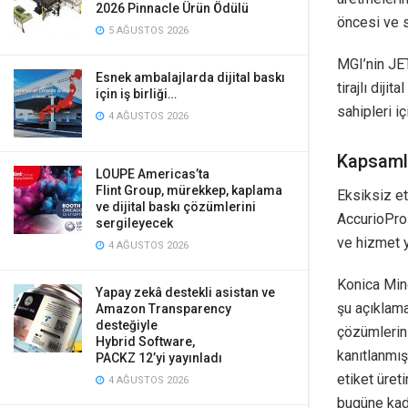
2026 Pinnacle Ürün Ödülü
öncesi ve s
5 AĞUSTOS 2026
MGI’nin JE
Esnek ambalajlarda dijital baskı
tirajlı diji
için iş birliği…
sahipleri i
4 AĞUSTOS 2026
Kapsamlı
LOUPE Americas’ta
Flint Group, mürekkep, kaplama
Eksiksiz et
ve dijital baskı çözümlerini
AccurioPro
sergileyecek
ve hizmet y
4 AĞUSTOS 2026
Konica Mino
Yapay zekâ destekli asistan ve
şu açıklama
Amazon Transparency
desteğiyle
çözümlerin
Hybrid Software,
kanıtlanmış
PACKZ 12’yi yayınladı
etiket üret
4 AĞUSTOS 2026
bugüne kad