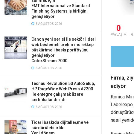
sunmak için
EMT International ve Standard
Finishing Systems iş birliğini
genişletiyor
5 AĞUSTOS 2026
0
PAYLAŞIM
G
Canon yeni serisi ile sektör lideri
web beslemeli üretim mürekkep
püskürtmeli baskı portföyünü
genişletiyor
ColorStream 7000
5 AĞUSTOS 2026
Firma, zi
Tecnau Revolution 50 AutoSetup,
ediyor
HP PageWide Web Press A2200
ile entegre çalışmak üzere
Konica Mino
sertifikalandırıldı
Labelexpo E
5 AĞUSTOS 2026
dönüştürücü
nasıl yenid
Ticari baskıda dijitalleşme ve
sürdürülebilirlik:
Yeni dönem
Konica Mino