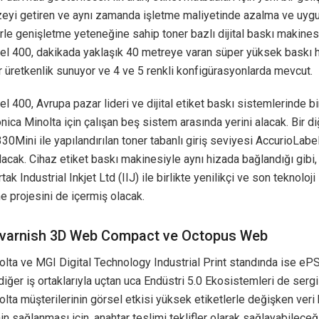
üzeyi getiren ve aynı zamanda işletme maliyetinde azalma ve uygu
le genişletme yeteneğine sahip toner bazlı dijital baskı makines
el 400, dakikada yaklaşık 40 metreye varan süper yüksek baskı hı
r üretkenlik sunuyor ve 4 ve 5 renkli konfigürasyonlarda mevcut.
l 400, Avrupa pazar lideri ve dijital etiket baskı sistemlerinde b
ica Minolta için çalışan beş sistem arasında yerini alacak. Bir di
0Mini ile yapılandırılan toner tabanlı giriş seviyesi AccurioLabe
acak. Cihaz etiket baskı makinesiyle aynı hizada bağlandığı gibi,
k Industrial Inkjet Ltd (IIJ) ile birlikte yenilikçi ve son teknoloji 
e projesini de içermiş olacak.
varnish 3D Web Compact ve Octopus Web
lta ve MGI Digital Technology Industrial Print standında ise ePS
diğer iş ortaklarıyla uçtan uca Endüstri 5.0 Ekosistemleri de serg
lta müşterilerinin görsel etkisi yüksek etiketlerle değişken veri
in sağlanması için, anahtar teslimi teklifler olarak sağlayabileceğ