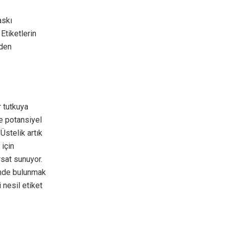
askı
Etiketlerin
iden
r tutkuya
e potansiyel
Üstelik artık
 için
rsat sunuyor.
inde bulunmak
i nesil etiket