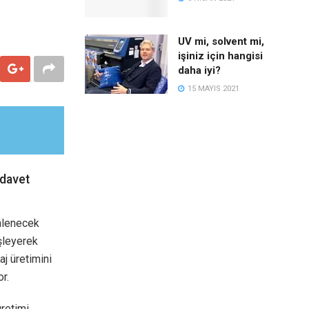
UV mi, solvent mi,
işiniz için hangisi
daha iyi?
15 MAYIS 2021
 davet
enlenecek
şleyerek
aj üretimini
r.
üretimi