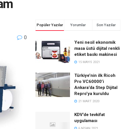
tam
Popüler Yazılar
Yorumlar
Son Yazılar
0
Yeni nesil ekonomik
masa üstü dijital renkli
etiket baskı makinesi
15 MAYIS 2021
Türkiye’nin ilk Ricoh
Pro VC60000’i
Ankara’da Step Dijital
Repro’ya kuruldu
21 MART 2020
KDV’de tevkifat
uygulaması
6 NISAN 2021