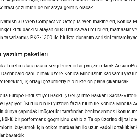
onrası çözümleri de bir araya gelmiş olacak.
Tvarnish 3D Web Compact ve Octopus Web makineleri, Konica Min
tal inkjet kutu baskısı arayan oluklu mukavva üreticileri, matbaalar 
çin tasarlanmış PKG-1300 ile birlikte donanım serisini tamamlaya
 yazılım paketleri
iket üretim döngüsünü sergilemenin bir parçası olarak AccurioPr
 Dashboard dahil olmak üzere Konica Minolta’nın kapsamlı yazılı
etenekleri, iş ortağı çözümleriyle birlikte ön plana çıkarılacak.
lta Europe Endüstriyel Baskı İş Geliştirme Başkanı Sacha-Vittori
yı yapıyor: “Kurulu bin iki yüzden fazla birim ile Konica Minolta 
in dünya çapındaki müşteriler tarafından benimsenmesi konusun
, köklü bir performans geçmişine sahibiz. Talep üzerine dijital en
imlerini büyütmek için etiket matbaaları ile uzun vadeli ortaklıklar
ar başardık.