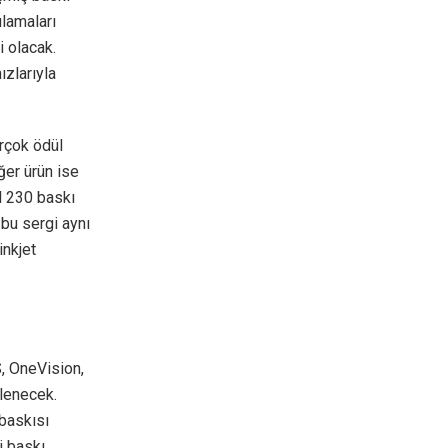
lamaları
i olacak.
zlarıyla
irçok ödül
ğer ürün ise
l 230 baskı
 bu sergi aynı
inkjet
, OneVision,
ilenecek.
 baskısı
i baskı