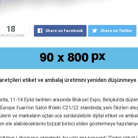
18
Share on Facebook
Share on Twitter
ÖRÜNTÜLENME
yaretçileri etiket ve ambalaj üretimini yeniden düşünmeye
lta, 11-14 Eylül tarihleri arasında Brüksel Expo, Belçika’da düz
urope Fuarı’nın Salon 8’deki C21/22 standında, yeni fikirleri ate
lerin ve markaların uçtan uca sürdürülebilir dijital etiket ve ambal
en ele alabileceklerini bizzat birinci elden göstermeye hazırlanıyo
lta’nın Labelexpo standında, bu yılın ana konsepti “Dijital etiket 