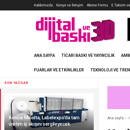
Hakkımızda
Künye ve İletişim
Abone Formu
E Takvim v
ANA SAYFA
TICARI BASKI VE YAYINCILIK
AMB
FUARLAR VE ETKINLIKLER
TEKNOLOJI VE TRE
SON YAZILAR
Konica Minolta, Labelexpo’da tam
Ana sayfa
A
üretim iş akışını sergileyecek