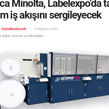
ca Minolta, Labelexpo’da 
im iş akışını sergileyecek
:
DijitalBaskıve3D
29 Ağustos 2023
 Etiket
,
Fuarlar ve Etkinlikler