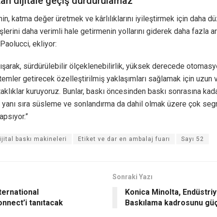
an dijitale geçiş durdurulamaz”
nin, katma değer üretmek ve kârlılıklarını iyileştirmek için daha dü
işlerini daha verimli hale getirmenin yollarını giderek daha fazla ar
Paolucci, ekliyor:
alışarak, sürdürülebilir ölçeklenebilirlik, yüksek derecede otomas
emler getirecek özelleştirilmiş yaklaşımları sağlamak için uzun v
rtaklıklar kuruyoruz. Bunlar, baskı öncesinden baskı sonrasına kada
 yanı sıra süsleme ve sonlandırma da dahil olmak üzere çok segm
apsıyor.”
ijital baskı makineleri
Etiket ve dar en ambalaj fuarı
Sayı 52
Sonraki Yazı
ternational
Konica Minolta, Endüstriy
nnect’i tanıtacak
Baskılama kadrosunu güç