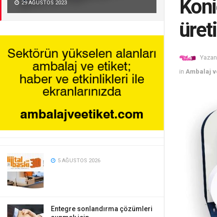
Koni
29 AĞUSTOS 2023
üret
Yazan
in
Ambalaj ve
5 AĞUSTOS 2026
Entegre sonlandırma çözümleri