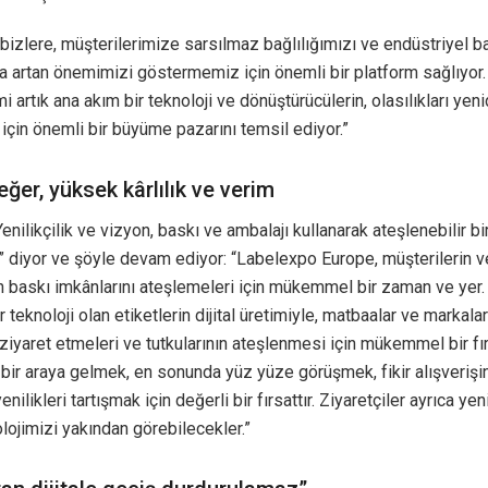
izlere, müşterilerimize sarsılmaz bağlılığımızı ve endüstriyel b
a artan önemimizi göstermemiz için önemli bir platform sağlıyor. 
imi artık ana akım bir teknoloji ve dönüştürücülerin, olasılıkları yen
çin önemli bir büyüme pazarını temsil ediyor.”
ğer, yüksek kârlılık ve verim
Yenilikçilik ve vizyon, baskı ve ambalajı kullanarak ateşlenebilir bi
 diyor ve şöyle devam ediyor: “Labelexpo Europe, müşterilerin v
n baskı imkânlarını ateşlemeleri için mükemmel bir zaman ve yer. 
 teknoloji olan etiketlerin dijital üretimiyle, matbaalar ve markalar
ziyaret etmeleri ve tutkularının ateşlenmesi için mükemmel bir fı
 bir araya gelmek, en sonunda yüz yüze görüşmek, fikir alışveriş
nilikleri tartışmak için değerli bir fırsattır. Ziyaretçiler ayrıca yen
lojimizi yakından görebilecekler.”