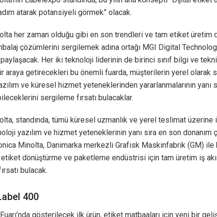
adım atarak potansiyeli görmek” olacak.
olta her zaman olduğu gibi en son trendleri ve tam etiket üretim
mbalaj çözümlerini sergilemek adına ortağı MGI Digital Technology
paylaşacak. Her iki teknoloji liderinin de birinci sınıf bilgi ve tekn
 bir araya getirecekleri bu önemli fuarda, müşterilerin yerel olarak 
zılım ve küresel hizmet yeteneklerinden yararlanmalarının yanı sır
bileceklerini sergileme fırsatı bulacaklar.
lta, standında, tümü küresel uzmanlık ve yerel teslimat üzerine 
oloji yazılım ve hizmet yeteneklerinin yanı sıra en son donanım 
nica Minolta, Danimarka merkezli Grafisk Maskinfabrik (GM) ile b
n, etiket dönüştürme ve paketleme endüstrisi için tam üretim iş akı
ırsatı bulacak.
Label 400
uarı’nda gösterilecek ilk ürün, etiket matbaaları için yeni bir gel