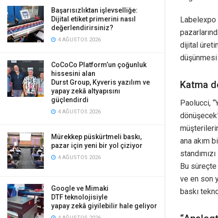
Başarısızlıktan işlevselliğe:
Dijital etiket primerini nasıl
Labelexpo b
değerlendirirsiniz?
pazarlarınd
4 AĞUSTOS 2026
dijital üret
düşünmesi i
CoCoCo Platform’un çoğunluk
hissesini alan
Durst Group, Kyveris yazılım ve
Katma de
yapay zekâ altyapısını
güçlendirdi
Paolucci, “
4 AĞUSTOS 2026
dönüşecek”
müşterileri
Mürekkep püskürtmeli baskı,
ana akım bir
pazar için yeni bir yol çiziyor
standımızı 
4 AĞUSTOS 2026
Bu süreçte
ve en son ye
Google ve Mimaki
baskı tekno
DTF teknolojisiyle
yapay zekâ giyilebilir hale geliyor
4 AĞUSTOS 2026