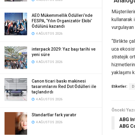
“Analogt
Müşterileri
AEO Mükemmellik Ödülleri’nde
kullanarak 
FESPA, ‘Yılın Organizatör Ekibi’
Ödülünü kazandı
vurgulayan 
4 AĞUSTOS 2026
“Birlikte ç
uca ekosist
interpack 2029: Yaz başı tarihi ve
yeni süre
stratejik o
4 AĞUSTOS 2026
hizmetlerin
yaklaşımı k
Canon ticari baskı makinesi
tasarımlarını Red Dot Ödülleri ile
Etiketler:
D
taçlandırdı
4 AĞUSTOS 2026
Önceki Yazı
Standartlar fark yaratır
ABG In
4 AĞUSTOS 2026
ABG Co