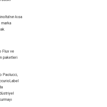
olta’nın kısa
ve marka
cak.
o Flux ve
m paketleri
o Paolucci,
AccurioLabel
da
düstriyel
 kurmayı