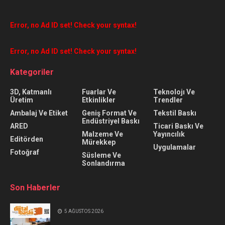
Error, no Ad ID set! Check your syntax!
Error, no Ad ID set! Check your syntax!
Kategoriler
3D, Katmanlı
Fuarlar Ve
Teknolojı Ve
Üretim
Etkinlikler
Trendler
Ambalaj Ve Etiket
Geniş Format Ve
Tekstil Baskı
Endüstriyel Baskı
ARED
Ticari Baskı Ve
Malzeme Ve
Yayıncılık
Editörden
Mürekkep
Uygulamalar
Fotoğraf
Süsleme Ve
Sonlandırma
Son Haberler
5 AĞUSTOS 2026