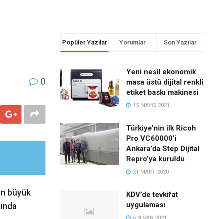
Popüler Yazılar
Yorumlar
Son Yazılar
Yeni nesil ekonomik
0
masa üstü dijital renkli
etiket baskı makinesi
15 MAYIS 2021
Türkiye’nin ilk Ricoh
Pro VC60000’i
Ankara’da Step Dijital
Repro’ya kuruldu
21 MART 2020
 en büyük
KDV’de tevkifat
uygulaması
tında
6 NISAN 2021