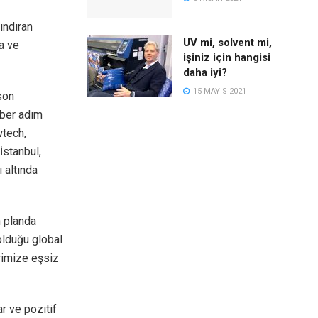
ındıran
UV mi, solvent mi,
ra ve
işiniz için hangisi
daha iyi?
15 MAYIS 2021
son
aber adım
wtech,
stanbul,
 altında
n planda
olduğu global
rimize eşsiz
ar ve pozitif