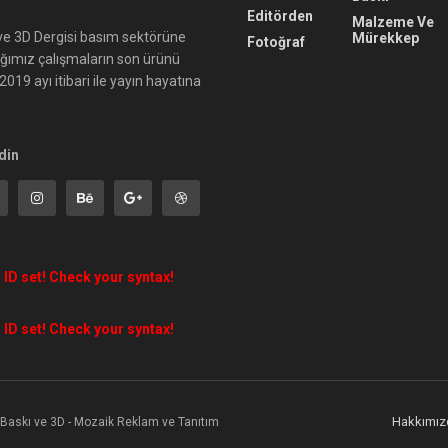
Editörden
Malzeme Ve
ı ve 3D Dergisi basım sektörüne
Mürekkep
Fotoğraf
ığımız çalışmaların son ürünü
019 ayı itibari ile yayın hayatına
din
 ID set! Check your syntax!
 ID set! Check your syntax!
Hakkımız
l Baskı ve 3D - Mozaik Reklam ve Tanıtım