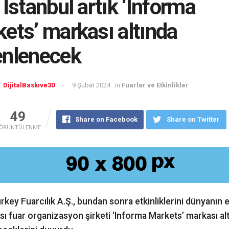
 İstanbul artık ‘Informa
ets’ markası altında
enlenecek
:
DijitalBaskıve3D
9 Şubat 2024
in
Fuarlar ve Etkinlikler
49
Share on Facebook
Share on Twitter
ÖRÜNTÜLENME
rkey Fuarcılık A.Ş., bundan sonra etkinliklerini dünyanın
sı fuar organizasyon şirketi ‘Informa Markets’ markası al