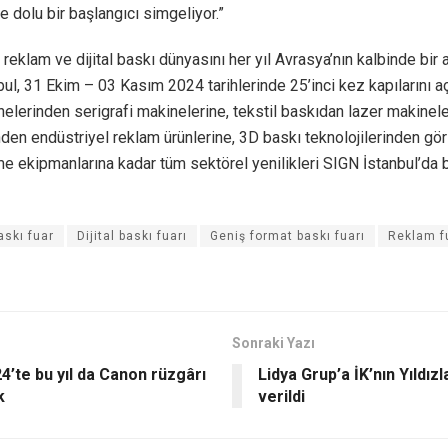
e dolu bir başlangıcı simgeliyor.”
 reklam ve dijital baskı dünyasını her yıl Avrasya’nın kalbinde bir 
ul, 31 Ekim – 03 Kasım 2024 tarihlerinde 25’inci kez kapılarını aç
elerinden serigrafi makinelerine, tekstil baskıdan lazer makinel
den endüstriyel reklam ürünlerine, 3D baskı teknolojilerinden gör
e ekipmanlarına kadar tüm sektörel yenilikleri SIGN İstanbul’da b
askı fuar
Dijital baskı fuarı
Geniş format baskı fuarı
Reklam f
Sonraki Yazı
4’te bu yıl da Canon rüzgârı
Lidya Grup’a İK’nın Yıldızl
k
verildi