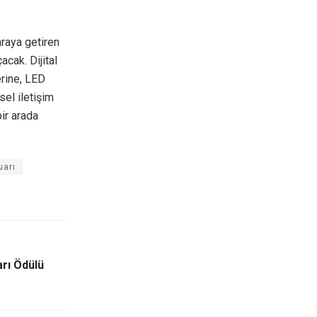
araya getiren
acak. Dijital
erine, LED
sel iletişim
ir arada
uarı
arı Ödülü