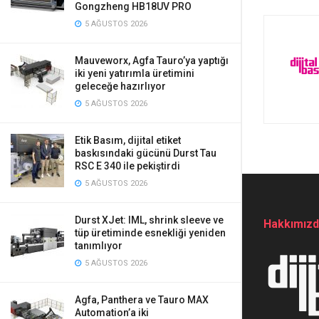
Gongzheng HB18UV PRO
5 AĞUSTOS 2026
Mauveworx, Agfa Tauro’ya yaptığı
iki yeni yatırımla üretimini
geleceğe hazırlıyor
5 AĞUSTOS 2026
Etik Basım, dijital etiket
baskısındaki gücünü Durst Tau
RSC E 340 ile pekiştirdi
5 AĞUSTOS 2026
Durst XJet: IML, shrink sleeve ve
Hakkımız
tüp üretiminde esnekliği yeniden
tanımlıyor
5 AĞUSTOS 2026
Agfa, Panthera ve Tauro MAX
Automation’a iki