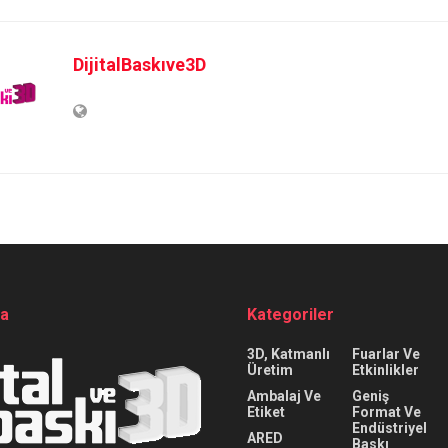
DijitalBaskıve3D
da
Kategoriler
3D, Katmanlı
Fuarlar Ve
Üretim
Etkinlikler
Ambalaj Ve
Geniş
Etiket
Format Ve
Endüstriyel
ARED
Baskı