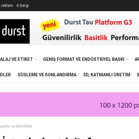
e reklam
E-Dergi
ALAJ VE ETIKET
GENIŞ FORMAT VE ENDÜSTRIYEL BASKI
A
NDLER
SÜSLEME VE SONLANDIRMA
3D, KATMANLI ÜRETIM
uarlar ve Etkinlikler