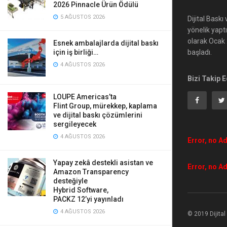
2026 Pinnacle Ürün Ödülü
5 AĞUSTOS 2026
Dijital Bask
yönelik yapt
olarak Ocak 2
Esnek ambalajlarda dijital baskı
başladı.
için iş birliği…
4 AĞUSTOS 2026
Bizi Takip E
LOUPE Americas’ta
Flint Group, mürekkep, kaplama
ve dijital baskı çözümlerini
sergileyecek
4 AĞUSTOS 2026
Error, no Ad
Yapay zekâ destekli asistan ve
Error, no Ad
Amazon Transparency
desteğiyle
Hybrid Software,
PACKZ 12’yi yayınladı
4 AĞUSTOS 2026
© 2019 Dijita