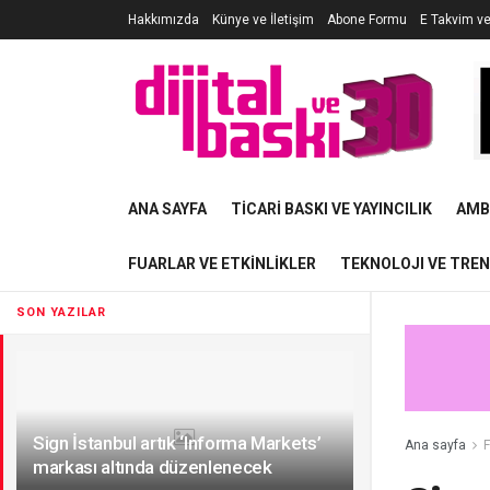
Hakkımızda
Künye ve İletişim
Abone Formu
E Takvim v
ANA SAYFA
TICARI BASKI VE YAYINCILIK
AMB
FUARLAR VE ETKINLIKLER
TEKNOLOJI VE TRE
SON YAZILAR
Sign İstanbul artık ‘Informa Markets’
Ana sayfa
F
markası altında düzenlenecek