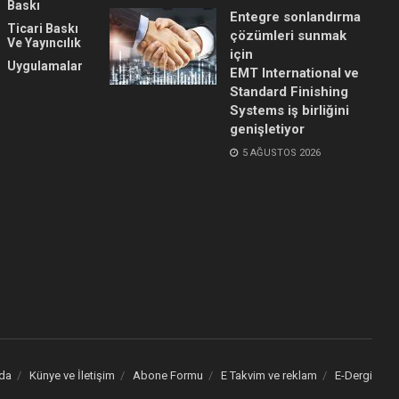
Baskı
Entegre sonlandırma
Ticari Baskı
çözümleri sunmak
Ve Yayıncılık
için
Uygulamalar
EMT International ve
Standard Finishing
Systems iş birliğini
genişletiyor
5 AĞUSTOS 2026
da
Künye ve İletişim
Abone Formu
E Takvim ve reklam
E-Dergi