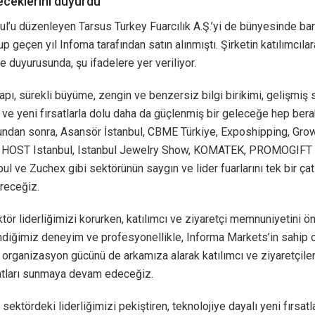
ceklerini duyurdu
ul’u düzenleyen Tarsus Turkey Fuarcılık A.Ş.’yi de bünyesinde bar
p geçen yıl Infoma tarafından satın alınmıştı. Şirketin katılımcıla
re duyurusunda, şu ifadelere yer veriliyor.
yapı, sürekli büyüme, zengin ve benzersiz bilgi birikimi, gelişmiş 
r ve yeni fırsatlarla dolu daha da güçlenmiş bir geleceğe hep ber
Bundan sonra, Asansör İstanbul, CBME Türkiye, Exposhipping, Gro
HOST Istanbul, Istanbul Jewelry Show, KOMATEK, PROMOGIFT İ
ul ve Zuchex gibi sektörünün saygın ve lider fuarlarını tek bir çatı
receğiz.
ektör liderliğimizi korurken, katılımcı ve ziyaretçi memnuniyetini ö
ndiğimiz deneyim ve profesyonellikle, Informa Markets’in sahip 
organizasyon gücünü de arkamıza alarak katılımcı ve ziyaretçile
satları sunmaya devam edeceğiz.
sektördeki liderliğimizi pekiştiren, teknolojiye dayalı yeni fırsatl