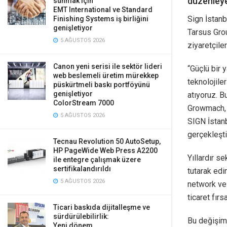
düzenleye
sunmak için
EMT International ve Standard
Sign İstanb
Finishing Systems iş birliğini
genişletiyor
Tarsus Grou
5 AĞUSTOS 2026
ziyaretçile
Canon yeni serisi ile sektör lideri
“Güçlü bir 
web beslemeli üretim mürekkep
teknolojile
püskürtmeli baskı portföyünü
genişletiyor
atıyoruz. 
ColorStream 7000
Growmach, 
5 AĞUSTOS 2026
SIGN İstanb
gerçekleşti
Tecnau Revolution 50 AutoSetup,
HP PageWide Web Press A2200
Yıllardır s
ile entegre çalışmak üzere
sertifikalandırıldı
tutarak edi
5 AĞUSTOS 2026
network ve 
ticaret fır
Ticari baskıda dijitalleşme ve
sürdürülebilirlik:
Bu değişim 
Yeni dönem