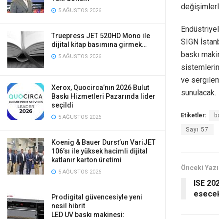
değişimlerl
5 AĞUSTOS 2026
Endüstriyel
Truepress JET 520HD Mono ile
SIGN İstanb
dijital kitap basımına girmek…
baskı makin
5 AĞUSTOS 2026
sistemlerin
ve sergilem
Xerox, Quocirca’nın 2026 Bulut
sunulacak.
Baskı Hizmetleri Pazarında lider
seçildi
Etiketler:
b
5 AĞUSTOS 2026
Sayı 57
Koenig & Bauer Durst’un VariJET
106’sı ile yüksek hacimli dijital
katlanır karton üretimi
Önceki Yazı
5 AĞUSTOS 2026
ISE 202
esece
Prodigital güvencesiyle yeni
nesil hibrit
LED UV baskı makinesi: