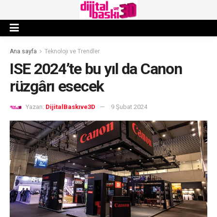
Ana sayfa
Teknolojı ve Trendler
ISE 2024’te bu yıl da Canon
rüzgârı esecek
Yazan:
DijitalBaskıve3D
9 Şubat 2024