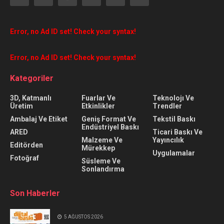
Error, no Ad ID set! Check your syntax!
Error, no Ad ID set! Check your syntax!
Kategoriler
3D, Katmanlı
Fuarlar Ve
Teknolojı Ve
Üretim
Etkinlikler
Trendler
Ambalaj Ve Etiket
Geniş Format Ve
Tekstil Baskı
Endüstriyel Baskı
ARED
Ticari Baskı Ve
Malzeme Ve
Yayıncılık
Editörden
Mürekkep
Uygulamalar
Fotoğraf
Süsleme Ve
Sonlandırma
Son Haberler
5 AĞUSTOS 2026