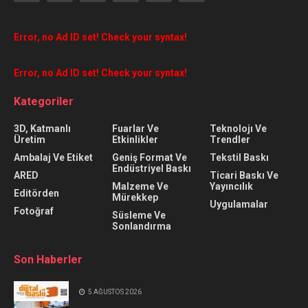
Error, no Ad ID set! Check your syntax!
Error, no Ad ID set! Check your syntax!
Kategoriler
3D, Katmanlı
Fuarlar Ve
Teknolojı Ve
Üretim
Etkinlikler
Trendler
Ambalaj Ve Etiket
Geniş Format Ve
Tekstil Baskı
Endüstriyel Baskı
ARED
Ticari Baskı Ve
Malzeme Ve
Yayıncılık
Editörden
Mürekkep
Uygulamalar
Fotoğraf
Süsleme Ve
Sonlandırma
Son Haberler
5 AĞUSTOS 2026