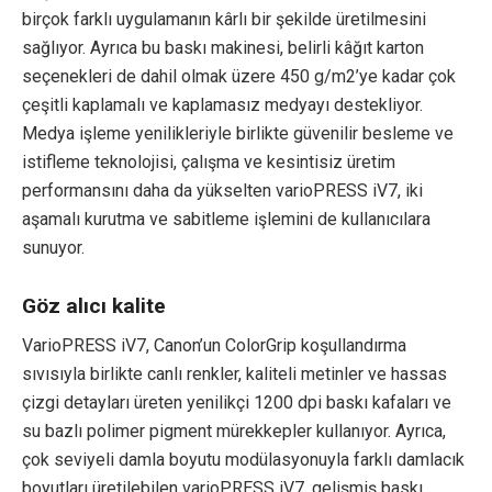
birçok farklı uygulamanın kârlı bir şekilde üretilmesini
sağlıyor. Ayrıca bu baskı makinesi, belirli kâğıt karton
seçenekleri de dahil olmak üzere 450 g/m2’ye kadar çok
çeşitli kaplamalı ve kaplamasız medyayı destekliyor.
Medya işleme yenilikleriyle birlikte güvenilir besleme ve
istifleme teknolojisi, çalışma ve kesintisiz üretim
performansını daha da yükselten varioPRESS iV7, iki
aşamalı kurutma ve sabitleme işlemini de kullanıcılara
sunuyor.
Göz alıcı kalite
VarioPRESS iV7, Canon’un ColorGrip koşullandırma
sıvısıyla birlikte canlı renkler, kaliteli metinler ve hassas
çizgi detayları üreten yenilikçi 1200 dpi baskı kafaları ve
su bazlı polimer pigment mürekkepler kullanıyor. Ayrıca,
çok seviyeli damla boyutu modülasyonuyla farklı damlacık
boyutları üretilebilen varioPRESS iV7, gelişmiş baskı