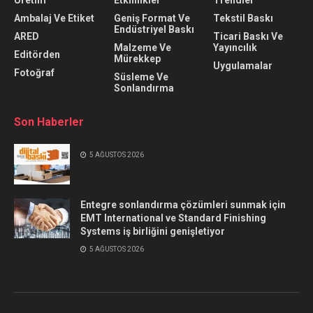
Üretim
Etkinlikler
Trendler
Ambalaj Ve Etiket
Geniş Format Ve
Tekstil Baskı
Endüstriyel Baskı
ARED
Ticari Baskı Ve
Malzeme Ve
Yayıncılık
Editörden
Mürekkep
Uygulamalar
Fotoğraf
Süsleme Ve
Sonlandırma
Son Haberler
5 AĞUSTOS 2026
Entegre sonlandırma çözümleri sunmak için
EMT International ve Standard Finishing
Systems iş birliğini genişletiyor
5 AĞUSTOS 2026