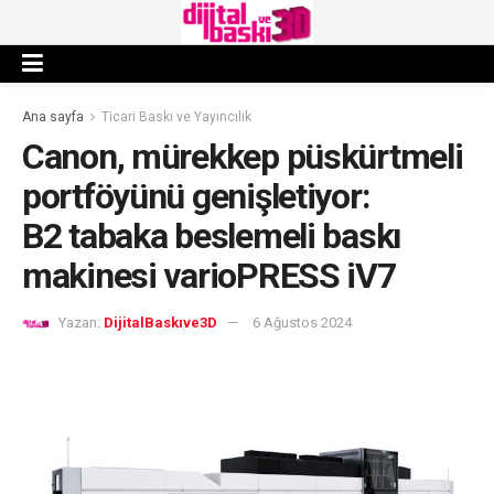
Ana sayfa
Ticari Baskı ve Yayıncılık
Canon, mürekkep püskürtmeli
portföyünü genişletiyor:
B2 tabaka beslemeli baskı
makinesi varioPRESS iV7
Yazan:
DijitalBaskıve3D
6 Ağustos 2024