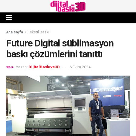
Ana sayfa
Tekstil Baskı
Future Digital süblimasyon
baskı çözümlerini tanıttı
Yazan:
DijitalBaskıve3D
6 Ekim 2024