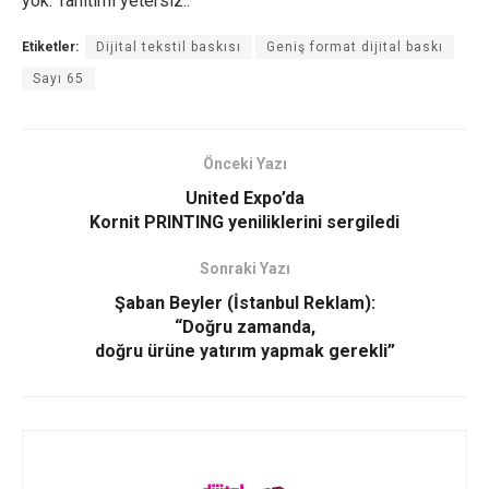
yok. Tanıtımı yetersiz..”
Etiketler:
Dijital tekstil baskısı
Geniş format dijital baskı
Sayı 65
Önceki Yazı
United Expo’da
Kornit PRINTING yeniliklerini sergiledi
Sonraki Yazı
Şaban Beyler (İstanbul Reklam):
“Doğru zamanda,
doğru ürüne yatırım yapmak gerekli”