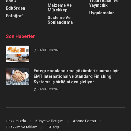
ARED
Ticari Baskı Ve
Malzeme Ve
Yayıncılık
Editörden
Mürekkep
Uygulamalar
Fotoğraf
Süsleme Ve
Sonlandırma
Son Haberler
5 AĞUSTOS 2026
Entegre sonlandırma çözümleri sunmak için
EMT International ve Standard Finishing
Systems iş birliğini genişletiyor
5 AĞUSTOS 2026
Hakkımızda
Künye ve İletişim
Abone Formu
E Takvim ve reklam
E-Dergi