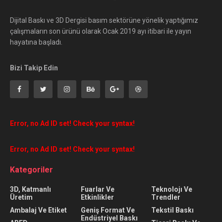
Dijital Baskı ve 3D Dergisi basım sektörüne yönelik yaptığımız
çalışmaların son ürünü olarak Ocak 2019 ayı itibari ile yayın
hayatına başladı.
Bizi Takip Edin
Error, no Ad ID set! Check your syntax!
Error, no Ad ID set! Check your syntax!
Kategoriler
3D, Katmanlı
Fuarlar Ve
Teknolojı Ve
Üretim
Etkinlikler
Trendler
Ambalaj Ve Etiket
Geniş Format Ve
Tekstil Baskı
Endüstriyel Baskı